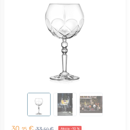
30,
€
15
33,
€
Akcia -10 %
50