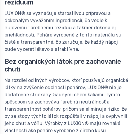
rezíduum
LUXION® sa vyznačuje starostlivou prípravou a
dokonalým vyvážením ingrediencií, čo vedie k
nulovému farebnému rezíduu a takmer dokonalej
priehľadnosti. Poháre vyrobené z tohto materiálu sú
čisté a transparentné, čo zaručuje, že každý nápoj
bude vyzerať lákavo a atraktívne.
Bez organických látok pre zachovanie
chuti
Na rozdiel od iných výrobcov, ktorí používajú organické
látky na zvýšenie odolnosti pohárov, LUXION® nie je
dodatočne striekaný žiadnymi chemikáliami. Týmto
spôsobom sa zachováva farebná neutrálnosť a
transparentnosť pohárov, pričom sa eliminuje riziko, že
by sa stopy týchto látok rozpúšťali v nápoji a ovplyvnili
jeho chuť a vôňu. Výrobky z LUXION® majú rovnaké
vlastnosti ako poháre vyrobené z číreho kusu