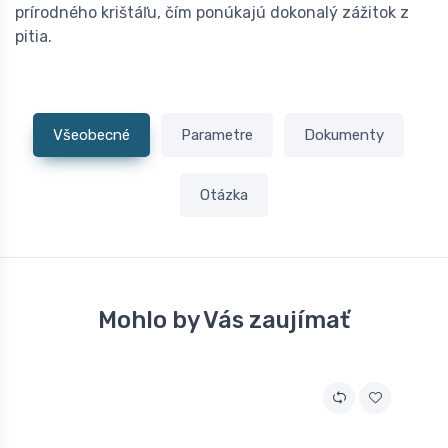
prírodného krištáľu, čím ponúkajú dokonalý zážitok z
pitia.
Všeobecné
Parametre
Dokumenty
Otázka
Mohlo by Vás zaujímať
A