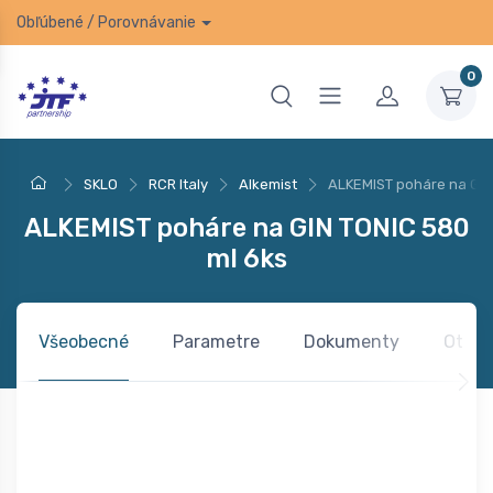
Obľúbené
/
Porovnávanie
0
SKLO
RCR Italy
Alkemist
ALKEMIST poháre na GIN
ALKEMIST poháre na GIN TONIC 580
ml 6ks
Všeobecné
Parametre
Dokumenty
Otázk