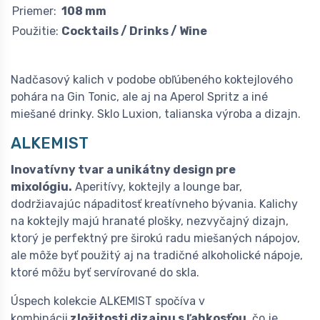
Priemer:
108 mm
Použitie:
Cocktails / Drinks / Wine
Nadčasový kalich v podobe obľúbeného koktejlového
pohára na Gin Tonic, ale aj na Aperol Spritz a iné
miešané drinky. Sklo Luxion, talianska výroba a dizajn.
ALKEMIST
Inovatívny tvar a unikátny design pre
mixológiu.
Aperitívy, koktejly a lounge bar,
dodržiavajúc nápaditosť kreatívneho bývania. Kalichy
na koktejly majú hranaté plošky, nezvyčajný dizajn,
ktorý je perfektný pre širokú radu miešaných nápojov,
ale môže byť použitý aj na tradičné alkoholické nápoje,
ktoré môžu byť servírované do skla.
Úspech kolekcie ALKEMIST spočíva v
kombinácii
zložitosti dizajnu s ľahkosťou
, čo je