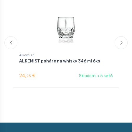
Alkemist
A
ALKEMIST poháre na whisky 346 ml 6ks
A
6
24,
€
2
Skladom: > 5 set6
25