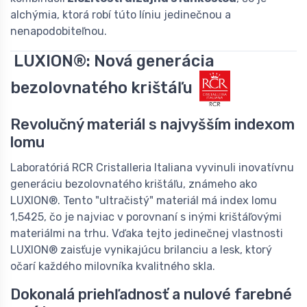
alchýmia, ktorá robí túto líniu jedinečnou a
nenapodobiteľnou.
LUXION®: Nová generácia
bezolovnatého krištáľu
Revolučný materiál s najvyšším indexom
lomu
Laboratóriá RCR Cristalleria Italiana vyvinuli inovatívnu
generáciu bezolovnatého krištáľu, známeho ako
LUXION®. Tento "ultračistý" materiál má index lomu
1,5425, čo je najviac v porovnaní s inými krištáľovými
materiálmi na trhu. Vďaka tejto jedinečnej vlastnosti
LUXION® zaisťuje vynikajúcu brilanciu a lesk, ktorý
očarí každého milovníka kvalitného skla.
Dokonalá priehľadnosť a nulové farebné