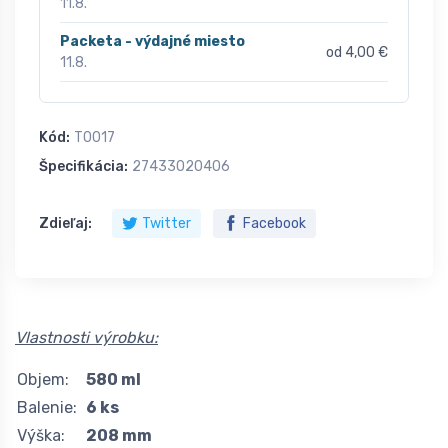
11.8.
Packeta - výdajné miesto
od 4,00 €
11.8.
Kód:
T0017
Špecifikácia:
27433020406
Zdieľaj:
Twitter
Facebook
Vlastnosti výrobku:
Objem:
580 ml
Balenie:
6 ks
Výška:
208 mm