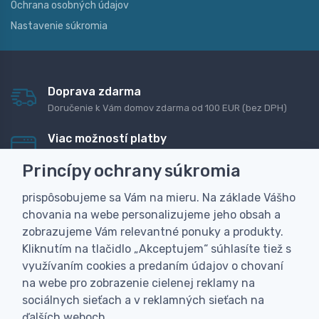
Ochrana osobných údajov
Nastavenie súkromia
Doprava zdarma
Doručenie k Vám domov zdarma od 100 EUR (bez DPH)
Viac možností platby
Rýchla online platba, bankovým prevodom alebo na
Princípy ochrany súkromia
dobierku
prispôsobujeme sa Vám na mieru. Na základe Vášho
Personalizácia
chovania na webe personalizujeme jeho obsah a
Vyrobíme Vám vlastný originálny darček
zobrazujeme Vám relevantné ponuky a produkty.
Skúsenosť
Kliknutím na tlačidlo „Akceptujem“ súhlasíte tiež s
Široký sortiment, z ktorého Vám pomôžeme vybrať
využívaním cookies a predaním údajov o chovaní
na webe pro zobrazenie cielenej reklamy na
sociálnych sieťach a v reklamných sieťach na
ďalších weboch.