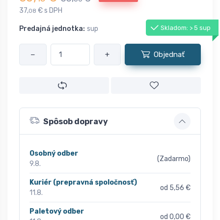
37,
€ s DPH
08
Skladom: > 5 sup
Predajná jednotka:
sup
−
+
Objednať
Spôsob dopravy
Osobný odber
(Zadarmo)
9.8.
Kuriér (prepravná spoločnosť)
od 5,56 €
11.8.
Paletový odber
od 0,00 €