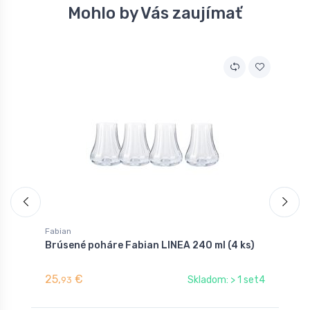
Mohlo by Vás zaujímať
Fabian
F
Brúsené poháre Fabian LINEA 240 ml (4 ks)
B
25,
€
2
Skladom: > 1 set4
93