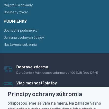
Môj profil a doklady
Obľúbený tovar
PODMIENKY
Obchodné podmienky
Ochrana osobných údajov
Nastavenie súkromia
Doprava zdarma
Doručenie k Vám domov zdarma od 100 EUR (bez DPH)
Viac možností platby
Rýchla online platba, bankovým prevodom alebo na
Princípy ochrany súkromia
dobierku
prispôsobujeme sa Vám na mieru. Na základe Vášho
Personalizácia