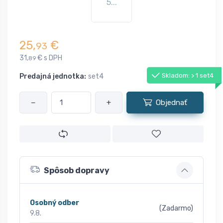
5...
25,
€
93
31,
€ s DPH
89
Skladom: > 1 set4
Predajná jednotka:
set4
−
+
Objednať
Spôsob dopravy
Osobný odber
(Zadarmo)
9.8.