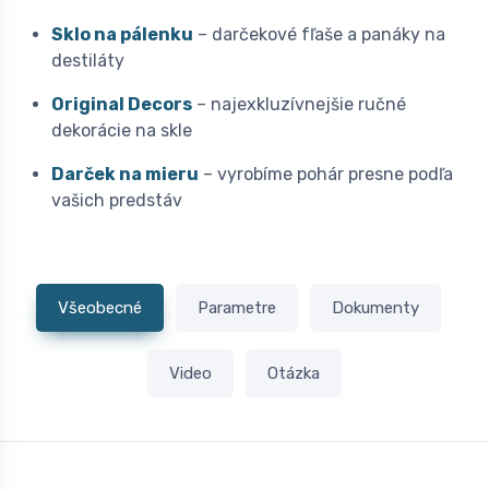
Sklo na pálenku
– darčekové fľaše a panáky na
destiláty
Original Decors
– najexkluzívnejšie ručné
dekorácie na skle
Darček na mieru
– vyrobíme pohár presne podľa
vašich predstáv
Všeobecné
Parametre
Dokumenty
Video
Otázka