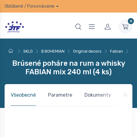
Obľúbené
/
Porovnávanie
0
SKLO
B.BOHEMIAN
Original decors
Fabian
Br
Brúsené poháre na rum a whisky
FABIAN mix 240 ml (4 ks)
Všeobecné
Parametre
Dokumenty
Video