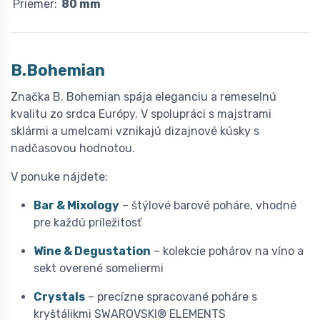
Priemer:
80 mm
B.Bohemian
Značka B. Bohemian spája eleganciu a remeselnú
kvalitu zo srdca Európy. V spolupráci s majstrami
sklármi a umelcami vznikajú dizajnové kúsky s
nadčasovou hodnotou.
V ponuke nájdete:
Bar & Mixology
– štýlové barové poháre, vhodné
pre každú príležitosť
Wine & Degustation
– kolekcie pohárov na víno a
sekt overené someliermi
Crystals
– precízne spracované poháre s
kryštálikmi SWAROVSKI® ELEMENTS