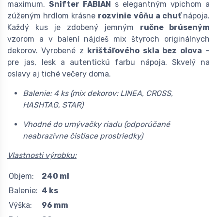
maximum.
Snifter FABIAN
s elegantným vpichom a
zúženým hrdlom krásne
rozvinie vôňu a chuť
nápoja.
Každý kus je zdobený jemným
ručne brúseným
vzorom a v balení nájdeš mix štyroch originálnych
dekorov. Vyrobené z
krištáľového skla bez olova
–
pre jas, lesk a autentickú farbu nápoja. Skvelý na
oslavy aj tiché večery doma.
Balenie: 4 ks (mix dekorov: LINEA, CROSS,
HASHTAG, STAR)
Vhodné do umývačky riadu (odporúčané
neabrazívne čistiace prostriedky)
Vlastnosti výrobku:
Objem:
240 ml
Balenie:
4 ks
Výška:
96 mm