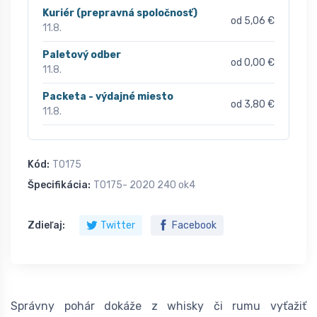
Kuriér (prepravná spoločnosť)
od 5,06 €
11.8.
Paletový odber
od 0,00 €
11.8.
Packeta - výdajné miesto
od 3,80 €
11.8.
Kód:
T0175
Špecifikácia:
T0175- 2020 240 ok4
Zdieľaj:
Twitter
Facebook
Správny pohár dokáže z whisky či rumu vyťažiť