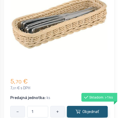
5,
€
70
7,
€ s DPH
01
Skladom: > 1 ks
Predajná jednotka:
ks
−
+
Objednať