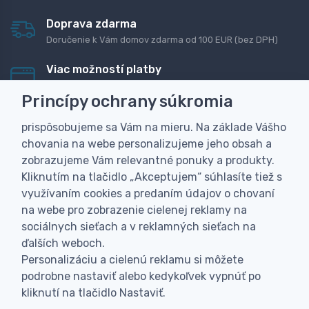
Doprava zdarma
Doručenie k Vám domov zdarma od 100 EUR (bez DPH)
Viac možností platby
Rýchla online platba, bankovým prevodom alebo na
Princípy ochrany súkromia
dobierku
prispôsobujeme sa Vám na mieru. Na základe Vášho
Personalizácia
chovania na webe personalizujeme jeho obsah a
Vyrobíme Vám vlastný originálny darček
zobrazujeme Vám relevantné ponuky a produkty.
Skúsenosť
Kliknutím na tlačidlo „Akceptujem“ súhlasíte tiež s
Široký sortiment, z ktorého Vám pomôžeme vybrať
využívaním cookies a predaním údajov o chovaní
na webe pro zobrazenie cielenej reklamy na
sociálnych sieťach a v reklamných sieťach na
ďalších weboch.
Personalizáciu a cielenú reklamu si môžete
podrobne nastaviť alebo kedykoľvek vypnúť po
kliknutí na tlačidlo Nastaviť.