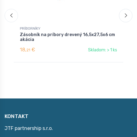
PRÍBORNÍKY
P
Zásobník na príbory drevený 16,5x27,5x6 cm
K
akácia
18,
€
7
Skladom: > 1 ks
21
KONTAKT
JTF partnership s.r.o.