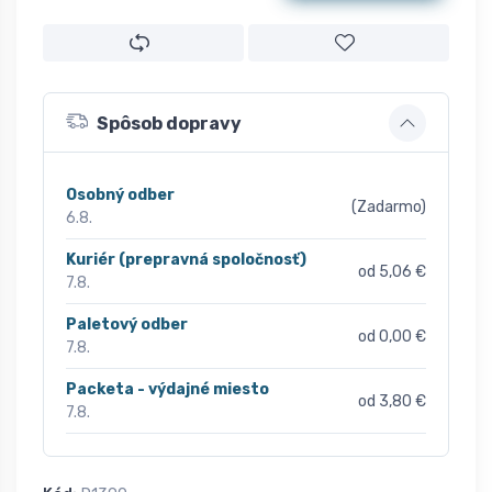
Spôsob dopravy
Osobný odber
(Zadarmo)
6.8.
Kuriér (prepravná spoločnosť)
od 5,06 €
7.8.
Paletový odber
od 0,00 €
7.8.
Packeta - výdajné miesto
od 3,80 €
7.8.