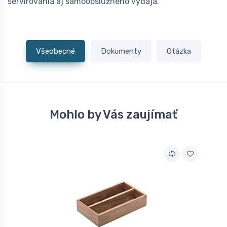
servírovania aj samoobslužného výdaja.
Všeobecné
Dokumenty
Otázka
Mohlo by Vás zaujímať