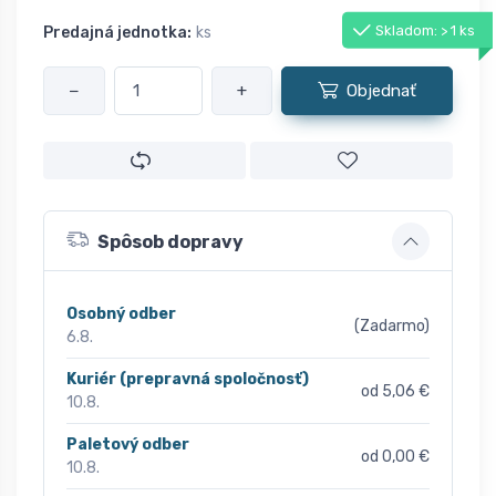
Skladom: > 1 ks
Predajná jednotka:
ks
−
+
Objednať
Spôsob dopravy
Osobný odber
(Zadarmo)
6.8.
Kuriér (prepravná spoločnosť)
od 5,06 €
10.8.
Paletový odber
od 0,00 €
10.8.