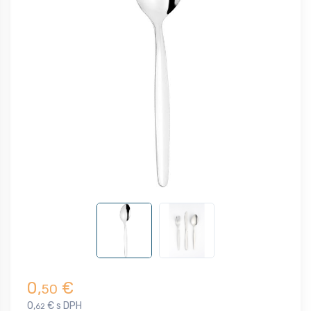
0,
€
50
0,
€ s DPH
62