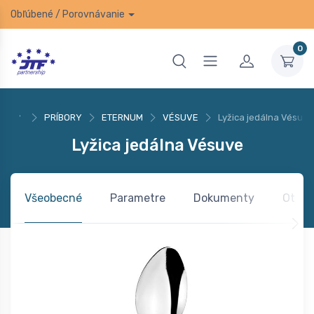
Obľúbené
/
Porovnávanie
0
PRÍBORY
ETERNUM
VÉSUVE
Lyžica jedálna Vésuve
Lyžica jedálna Vésuve
Všeobecné
Parametre
Dokumenty
Otázk