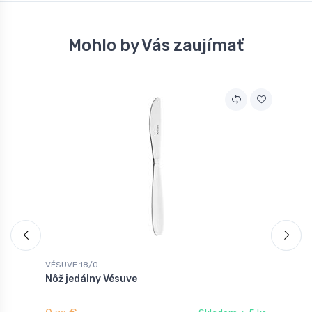
Mohlo by Vás zaujímať
VÉSUVE 18/0
V
Nôž jedálny Vésuve
V