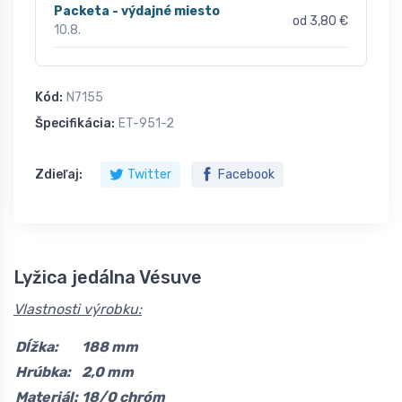
Packeta - výdajné miesto
od 3,80 €
10.8.
Kód:
N7155
Špecifikácia:
ET-951-2
Zdieľaj:
Twitter
Facebook
Lyžica jedálna Vésuve
Vlastnosti výrobku:
Dĺžka:
188 mm
Hrúbka:
2,0 mm
Materiál:
18/0 chróm