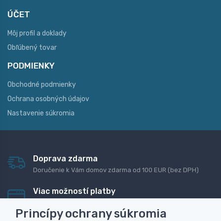
ÚČET
Môj profil a doklady
Obľúbený tovar
PODMIENKY
Obchodné podmienky
Ochrana osobných údajov
Nastavenie súkromia
Doprava zdarma
Doručenie k Vám domov zdarma od 100 EUR (bez DPH)
Viac možností platby
Rýchla online platba, bankovým prevodom alebo na
Princípy ochrany súkromia
dobierku