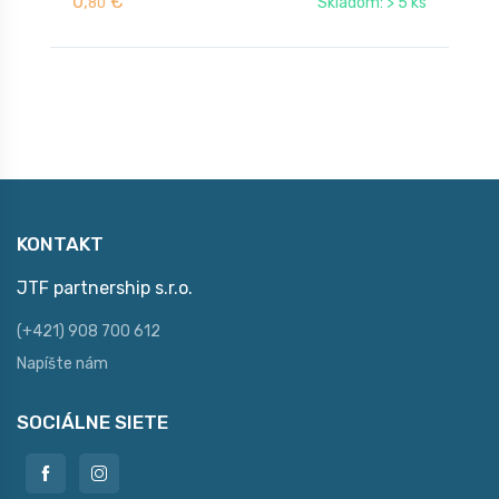
0,
€
0
Skladom: > 5 ks
80
KONTAKT
JTF partnership s.r.o.
(+421) 908 700 612
Napíšte nám
SOCIÁLNE SIETE