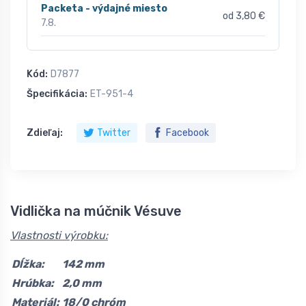
Packeta - výdajné miesto
od 3,80 €
7.8.
Kód:
D7877
Špecifikácia:
ET-951-4
Zdieľaj:
Twitter
Facebook
Vidlička na múčnik Vésuve
Vlastnosti výrobku:
Dĺžka:
142 mm
Hrúbka:
2,0 mm
Materiál:
18/0 chróm