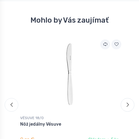
Mohlo by Vás zaujímať
VÉSUVE 18/0
V
Nôž jedálny Vésuve
L