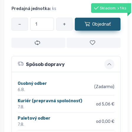
Skladom: > 1 ks
Predajná jednotka:
ks
−
+
Objednať
Spôsob dopravy
Osobný odber
(Zadarmo)
6.8.
Kuriér (prepravná spoločnosť)
od 5,06 €
7.8.
Paletový odber
od 0,00 €
7.8.