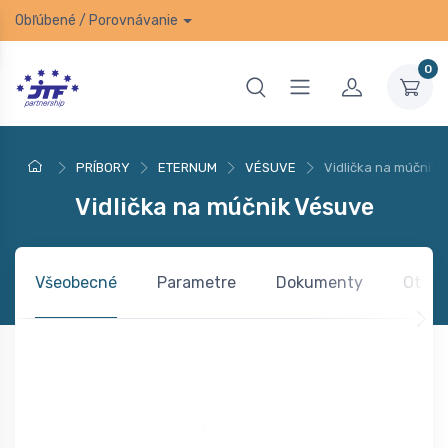
Obľúbené
/
Porovnávanie
0
PRÍBORY
ETERNUM
VÉSUVE
Vidlička na múčnik
Vidlička na múčnik Vésuve
Všeobecné
Parametre
Dokumenty
Otázk