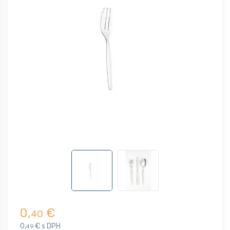
0,
€
40
0,
€ s DPH
49