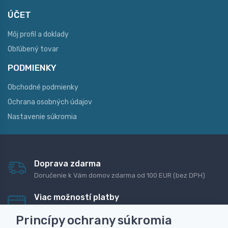
ÚČET
Môj profil a doklady
Obľúbený tovar
PODMIENKY
Obchodné podmienky
Ochrana osobných údajov
Nastavenie súkromia
Doprava zdarma
Doručenie k Vám domov zdarma od 100 EUR (bez DPH)
Viac možností platby
Rýchla online platba, bankovým prevodom alebo na
Princípy ochrany súkromia
dobierku