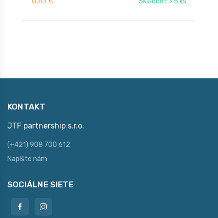
0,
€
0
Skladom: > 5 ks
80
KONTAKT
JTF partnership s.r.o.
(+421) 908 700 612
Napíšte nám
SOCIÁLNE SIETE