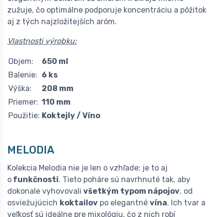
zužuje, čo optimálne podporuje koncentráciu a pôžitok
aj z tých najzložitejších aróm.
Vlastnosti výrobku:
Objem:
650 ml
Balenie:
6 ks
Výška:
208 mm
Priemer:
110 mm
Použitie:
Koktejly / Víno
MELODIA
Kolekcia Melodia nie je len o vzhľade; je to aj
o
funkčnosti
. Tieto poháre sú navrhnuté tak, aby
dokonale vyhovovali
všetkým typom nápojov
, od
osviežujúcich
koktailov
po elegantné
vína
. Ich tvar a
veľkosť sú ideálne pre mixológiu, čo z nich robí