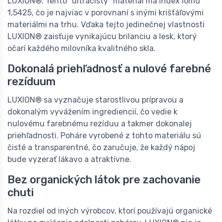
LUXION®. Tento "ultračistý" materiál má index lomu
1,5425, čo je najviac v porovnaní s inými krištáľovými
materiálmi na trhu. Vďaka tejto jedinečnej vlastnosti
LUXION® zaisťuje vynikajúcu brilanciu a lesk, ktorý
očarí každého milovníka kvalitného skla.
Dokonalá priehľadnosť a nulové farebné
rezíduum
LUXION® sa vyznačuje starostlivou prípravou a
dokonalým vyvážením ingrediencií, čo vedie k
nulovému farebnému rezíduu a takmer dokonalej
priehľadnosti. Poháre vyrobené z tohto materiálu sú
čisté a transparentné, čo zaručuje, že každý nápoj
bude vyzerať lákavo a atraktívne.
Bez organických látok pre zachovanie
chuti
Na rozdiel od iných výrobcov, ktorí používajú organické