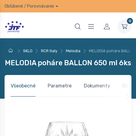
Obľúbené
/
Porovnávanie
0
SKLO
RCR Italy
Melodia
MELODIA poháre BALLON 
MELODIA poháre BALLON 650 ml 6ks
Všeobecné
Parametre
Dokumenty
Otázk