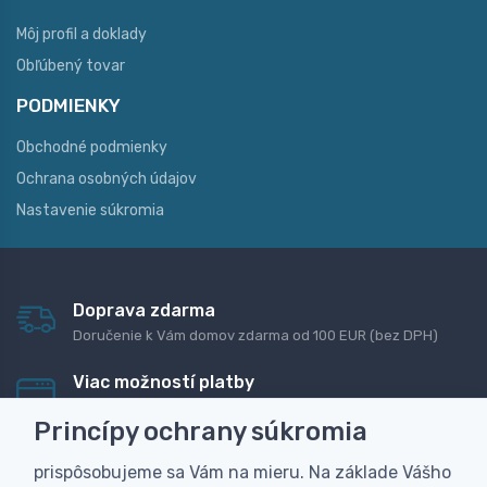
Môj profil a doklady
Obľúbený tovar
PODMIENKY
Obchodné podmienky
Ochrana osobných údajov
Nastavenie súkromia
Doprava zdarma
Doručenie k Vám domov zdarma od 100 EUR (bez DPH)
Viac možností platby
Rýchla online platba, bankovým prevodom alebo na
Princípy ochrany súkromia
dobierku
prispôsobujeme sa Vám na mieru. Na základe Vášho
Personalizácia