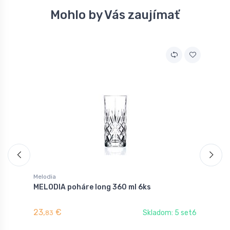
Mohlo by Vás zaujímať
Melodia
M
MELODIA poháre long 360 ml 6ks
M
23,
€
1
Skladom: 5 set6
83