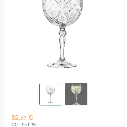
32,
€
67
40,
€ s DPH
18