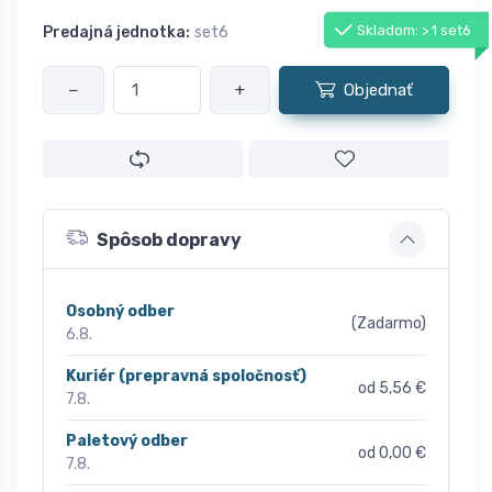
Skladom: > 1 set6
Predajná jednotka:
set6
−
+
Objednať
Spôsob dopravy
Osobný odber
(Zadarmo)
6.8.
Kuriér (prepravná spoločnosť)
od 5,56 €
7.8.
Paletový odber
od 0,00 €
7.8.