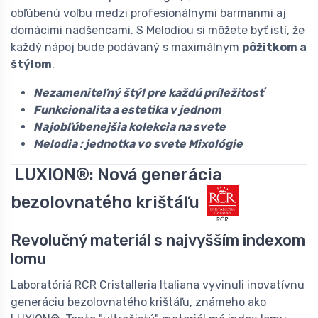
obľúbenú voľbu medzi profesionálnymi barmanmi aj
domácimi nadšencami. S Melodiou si môžete byť istí, že
každý nápoj bude podávaný s maximálnym
pôžitkom a
štýlom
.
Nezameniteľný štýl pre každú príležitosť
Funkcionalita a estetika v jednom
Najobľúbenejšia kolekcia na svete
Melodia : jednotka vo svete Mixológie
LUXION®: Nová generácia
bezolovnatého krištáľu
Revolučný materiál s najvyšším indexom
lomu
Laboratóriá RCR Cristalleria Italiana vyvinuli inovatívnu
generáciu bezolovnatého krištáľu, známeho ako