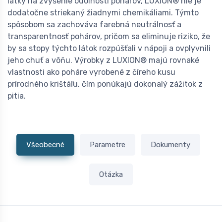
látky na zvýšenie odolnosti pohárov, LUXION® nie je
dodatočne striekaný žiadnymi chemikáliami. Týmto
spôsobom sa zachováva farebná neutrálnosť a
transparentnosť pohárov, pričom sa eliminuje riziko, že
by sa stopy týchto látok rozpúšťali v nápoji a ovplyvnili
jeho chuť a vôňu. Výrobky z LUXION® majú rovnaké
vlastnosti ako poháre vyrobené z číreho kusu
prírodného krištáľu, čím ponúkajú dokonalý zážitok z
pitia.
Všeobecné
Parametre
Dokumenty
Otázka