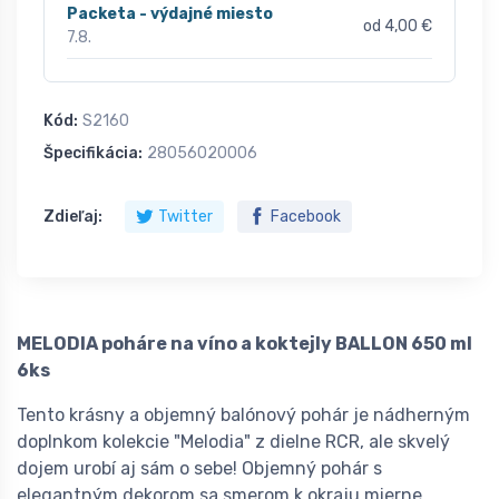
Packeta - výdajné miesto
od 4,00 €
7.8.
Kód:
S2160
Špecifikácia:
28056020006
Zdieľaj:
Twitter
Facebook
MELODIA poháre na víno a koktejly BALLON 650 ml
6ks
Tento krásny a objemný balónový pohár je nádherným
doplnkom kolekcie "Melodia" z dielne RCR, ale skvelý
dojem urobí aj sám o sebe! Objemný pohár s
elegantným dekorom sa smerom k okraju mierne