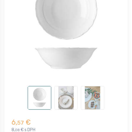
6,
€
57
8,
€ s DPH
08