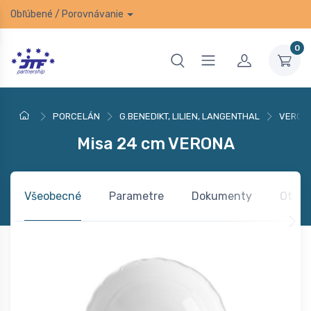
Obľúbené
/
Porovnávanie
0
PORCELÁN
G.BENEDIKT, LILIEN, LANGENTHAL
VERON
Misa 24 cm VERONA
Všeobecné
Parametre
Dokumenty
Otázk