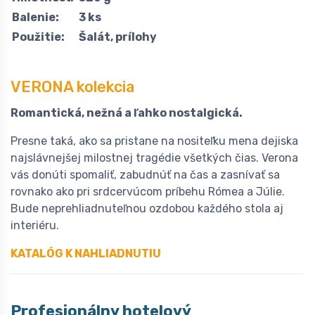
Balenie:
3 ks
Použitie:
Šalát, prílohy
VERONA kolekcia
Romantická, nežná a ľahko nostalgická.
Presne taká, ako sa pristane na nositeľku mena dejiska
najslávnejšej milostnej tragédie všetkých čias. Verona
vás donúti spomaliť, zabudnúť na čas a zasnívať sa
rovnako ako pri srdcervúcom príbehu Rómea a Júlie.
Bude neprehliadnuteľnou ozdobou každého stola aj
interiéru.
KATALÓG K NAHLIADNUTIU
Profesionálny hotelový