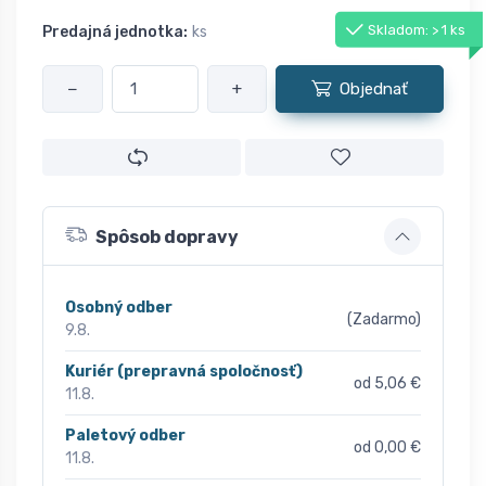
Skladom: > 1 ks
Predajná jednotka:
ks
−
+
Objednať
Spôsob dopravy
Osobný odber
(Zadarmo)
9.8.
Kuriér (prepravná spoločnosť)
od 5,06 €
11.8.
Paletový odber
od 0,00 €
11.8.