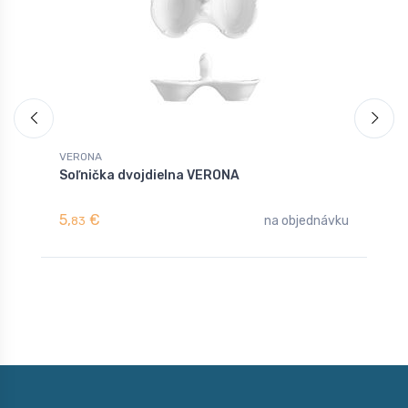
VERONA
V
Soľnička dvojdielna VERONA
M
5,
€
5
na objednávku
83