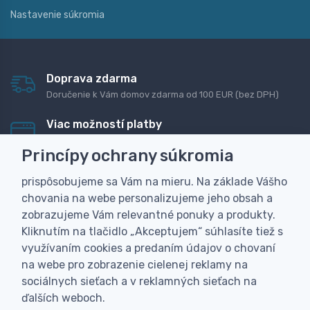
Nastavenie súkromia
Doprava zdarma
Doručenie k Vám domov zdarma od 100 EUR (bez DPH)
Viac možností platby
Rýchla online platba, bankovým prevodom alebo na
Princípy ochrany súkromia
dobierku
prispôsobujeme sa Vám na mieru. Na základe Vášho
Personalizácia
chovania na webe personalizujeme jeho obsah a
Vyrobíme Vám vlastný originálny darček
zobrazujeme Vám relevantné ponuky a produkty.
Skúsenosť
Kliknutím na tlačidlo „Akceptujem“ súhlasíte tiež s
Široký sortiment, z ktorého Vám pomôžeme vybrať
využívaním cookies a predaním údajov o chovaní
na webe pro zobrazenie cielenej reklamy na
sociálnych sieťach a v reklamných sieťach na
ďalších weboch.