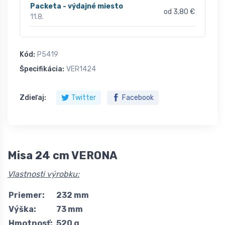
Packeta - výdajné miesto
od 3,80 €
11.8.
Kód:
P5419
Špecifikácia:
VER1424
Zdieľaj:
Twitter
Facebook
Misa 24 cm VERONA
Vlastnosti výrobku:
Priemer:
232 mm
Výška:
73 mm
Hmotnosť:
520 g