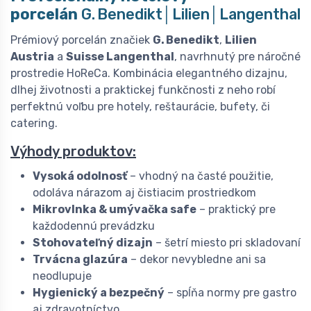
porcelán
G. Benedikt│Lilien│Langenthal
Prémiový porcelán značiek
G. Benedikt
,
Lilien
Austria
a
Suisse Langenthal
, navrhnutý pre náročné
prostredie HoReCa. Kombinácia elegantného dizajnu,
dlhej životnosti a praktickej funkčnosti z neho robí
perfektnú voľbu pre hotely, reštaurácie, bufety, či
catering.
Výhody produktov:
Vysoká odolnosť
– vhodný na časté použitie,
odoláva nárazom aj čistiacim prostriedkom
Mikrovlnka & umývačka safe
– praktický pre
každodennú prevádzku
Stohovateľný dizajn
– šetrí miesto pri skladovaní
Trvácna glazúra
– dekor nevybledne ani sa
neodlupuje
Hygienický a bezpečný
– spĺňa normy pre gastro
aj zdravotníctvo