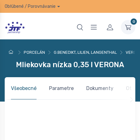
Obľúbené
/
Porovnávanie
0
PORCELÁN
G.BENEDIKT, LILIEN, LANGENTHAL
VERON
Mliekovka nízka 0,35 l VERONA
Všeobecné
Parametre
Dokumenty
Otázk