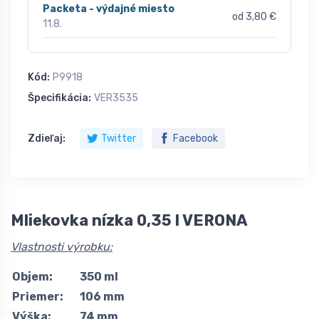
Packeta - výdajné miesto
od 3,80 €
11.8.
Kód:
P9918
Špecifikácia:
VER3535
Zdieľaj:
Twitter
Facebook
Mliekovka nízka 0,35 l VERONA
Vlastnosti výrobku:
Objem:
350 ml
Priemer:
106 mm
Výška:
74 mm