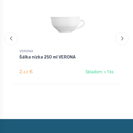
VERONA
V
Šálka nízka 250 ml VERONA
D
2,
€
1
Skladom: > 1 ks
63