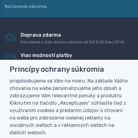
Nastavenie súkromia
Doprava zdarma
Doručenie k Vám domov zdarma od 100 EUR (bez DPH)
Viac možností platby
Rýchla online platba, bankovým prevodom alebo na
Princípy ochrany súkromia
dobierku
prispôsobujeme sa Vám na mieru. Na základe Vášho
Personalizácia
chovania na webe personalizujeme jeho obsah a
Vyrobíme Vám vlastný originálny darček
zobrazujeme Vám relevantné ponuky a produkty.
Skúsenosť
Kliknutím na tlačidlo „Akceptujem“ súhlasíte tiež s
Široký sortiment, z ktorého Vám pomôžeme vybrať
využívaním cookies a predaním údajov o chovaní
na webe pro zobrazenie cielenej reklamy na
sociálnych sieťach a v reklamných sieťach na
ďalších weboch.