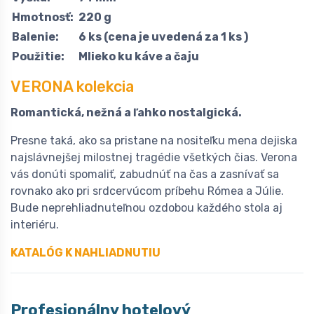
Hmotnosť:
220 g
Balenie:
6 ks (cena je uvedená za 1 ks )
Použitie:
Mlieko ku káve a čaju
VERONA kolekcia
Romantická, nežná a ľahko nostalgická.
Presne taká, ako sa pristane na nositeľku mena dejiska
najslávnejšej milostnej tragédie všetkých čias. Verona
vás donúti spomaliť, zabudnúť na čas a zasnívať sa
rovnako ako pri srdcervúcom príbehu Rómea a Júlie.
Bude neprehliadnuteľnou ozdobou každého stola aj
interiéru.
KATALÓG K NAHLIADNUTIU
Profesionálny hotelový