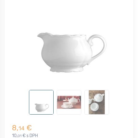
8,
€
14
10,
€ s DPH
01