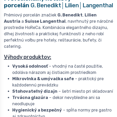
porcelán
G. Benedikt│Lilien│Langenthal
Prémiový porcelán značiek
G. Benedikt
,
Lilien
Austria
a
Suisse Langenthal
, navrhnutý pre náročné
prostredie HoReCa. Kombinácia elegantného dizajnu,
dlhej životnosti a praktickej funkčnosti z neho robí
perfektnú voľbu pre hotely, reštaurácie, bufety, či
catering.
Výhody produktov:
Vysoká odolnosť
– vhodný na časté použitie,
odoláva nárazom aj čistiacim prostriedkom
Mikrovlnka & umývačka safe
– praktický pre
každodennú prevádzku
Stohovateľný dizajn
– šetrí miesto pri skladovaní
Trvácna glazúra
– dekor nevybledne ani sa
neodlupuje
Hygienický a bezpečný
– spĺňa normy pre gastro
aj zdravotníctvo