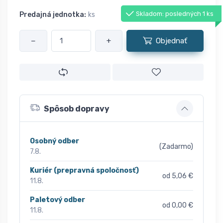
Skladom: posledných 1 ks
Predajná jednotka:
ks
−
+
Objednať
Spôsob dopravy
Osobný odber
(Zadarmo)
7.8.
Kuriér (prepravná spoločnosť)
od 5,06 €
11.8.
Paletový odber
od 0,00 €
11.8.