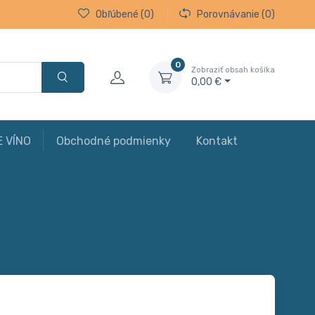
Obľúbené
(0)
Porovnávanie
(0)
0
Zobraziť obsah košíka
0,00 €
E VÍNO
Obchodné podmienky
Kontakt