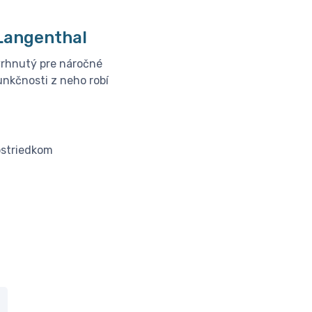
│Langenthal
vrhnutý pre náročné
unkčnosti z neho robí
ostriedkom