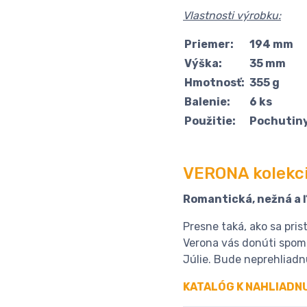
Vlastnosti výrobku:
Priemer:
194 mm
Výška:
35 mm
Hmotnosť:
355 g
Balenie:
6 ks
Použitie:
Pochutiny
VERONA kolekc
Romantická, nežná a 
Presne taká, ako sa pris
Verona vás donúti spoma
Júlie. Bude neprehliadn
KATALÓG K NAHLIADN