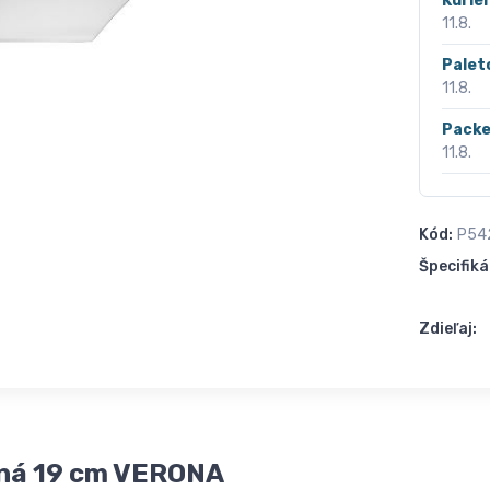
Kurié
11.8.
Palet
11.8.
Packe
11.8.
Kód:
P54
Špecifiká
Zdieľaj:
nná 19 cm VERONA