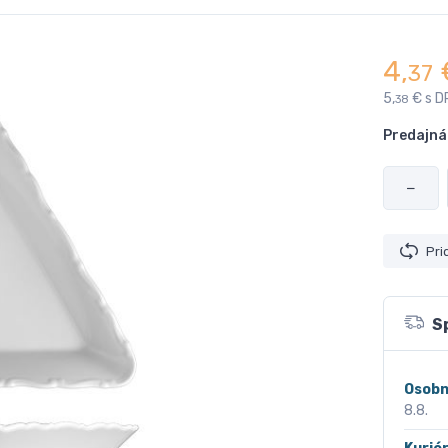
4,
37
5,
€ s D
38
Predajná
−
Pri
S
Osobn
8.8.