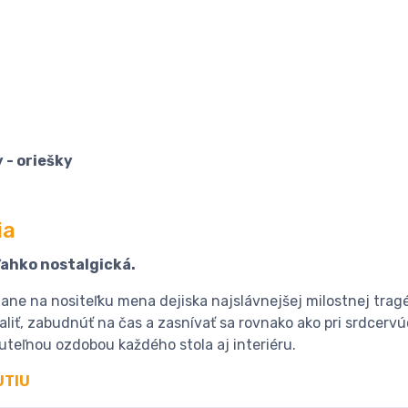
 - oriešky
ia
ľahko nostalgická.
tane na nositeľku mena dejiska najslávnejšej milostnej trag
liť, zabudnúť na čas a zasnívať sa rovnako ako pri srdcer
uteľnou ozdobou každého stola aj interiéru.
UTIU