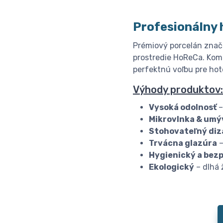
Profesionálny 
Prémiový porcelán znač
prostredie HoReCa. Komb
perfektnú voľbu pre hote
Výhody produktov:
Vysoká odolnosť
–
Mikrovlnka & umý
Stohovateľný diz
Trvácna glazúra
–
Hygienický a bez
Ekologický
– dlhá 