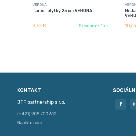
VERONA
VERO
Tanier plytký 25 cm VERONA
Misk
VER
3,
€
10,
Skladom: > 1 ks
33
08
KONTAKT
SOCIÁLN
JTF partnership s.r.o.
(+421) 908 700 612
Napíšte nám