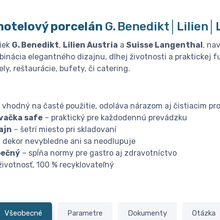
hotelový porcelán
G. Benedikt│Lilien
iek
G. Benedikt
,
Lilien Austria
a
Suisse Langenthal
, na
inácia elegantného dizajnu, dlhej životnosti a praktickej f
ly, reštaurácie, bufety, či catering.
 vhodný na časté použitie, odoláva nárazom aj čistiacim pr
vačka safe
– praktický pre každodennú prevádzku
ajn
– šetrí miesto pri skladovaní
 dekor nevybledne ani sa neodlupuje
pečný
– spĺňa normy pre gastro aj zdravotníctvo
životnosť, 100 % recyklovateľný
Všeobecné
Parametre
Dokumenty
Otázka