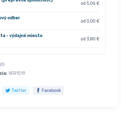
r (prepravná spoločnosť)
od 5,06 €
ový odber
od 0,00 €
ta - výdajné miesto
od 3,80 €
20
cia:
VER1519
Twitter
Facebook