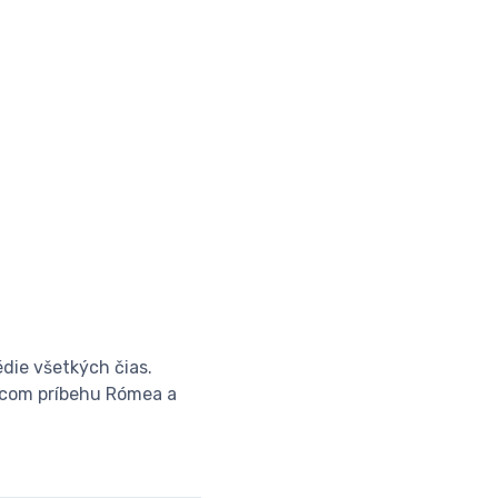
édie všetkých čias.
vúcom príbehu Rómea a