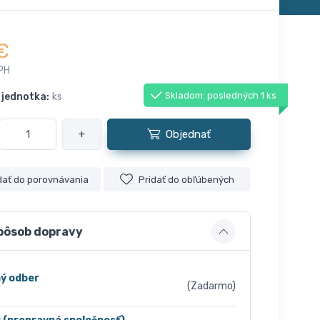
€
PH
Skladom: posledných 1 ks
 jednotka:
ks
+
Objednať
dať do porovnávania
Pridať do obľúbených
pôsob dopravy
ý odber
(Zadarmo)