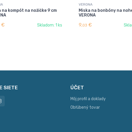
NA
VERONA
a na kompót na nožičke 9 cm
Miska na bonbóny na noh
ONA
VERONA
€
9,
€
Skladom: 1 ks
Skla
03
E SIETE
ÚČET
Môj profil a doklady
Obľúbený tovar