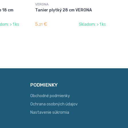
VERONA
VE
e 18 cm
Tanier plytký 28 cm VERONA
Ká
VE
5,
€
17,
dom: > 1 ks
Skladom: > 1 ks
21
PODMIENKY
Obchodné podmienky
Ochrana osobných údajov
Nastavenie súkromia