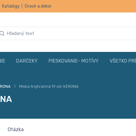
|
Katalógy
|
Gravír a dekor
IE
DARČEKY
PIESKOVANIE- MOTÍVY
VŠETKO PR
ERONA
Miska trojhranná 19 cm VERONA
ONA
Otázka