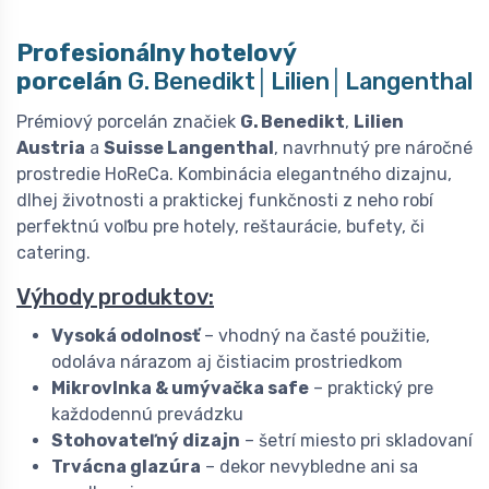
Profesionálny hotelový
porcelán
G. Benedikt│Lilien│Langenthal
Prémiový porcelán značiek
G. Benedikt
,
Lilien
Austria
a
Suisse Langenthal
, navrhnutý pre náročné
prostredie HoReCa. Kombinácia elegantného dizajnu,
dlhej životnosti a praktickej funkčnosti z neho robí
perfektnú voľbu pre hotely, reštaurácie, bufety, či
catering.
Výhody produktov:
Vysoká odolnosť
– vhodný na časté použitie,
odoláva nárazom aj čistiacim prostriedkom
Mikrovlnka & umývačka safe
– praktický pre
každodennú prevádzku
Stohovateľný dizajn
– šetrí miesto pri skladovaní
Trvácna glazúra
– dekor nevybledne ani sa