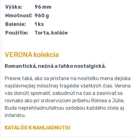
Výška:
96 mm
Hmotnosť:
960 g
Balenie:
1 ks
Použitie:
Torta, koláče
VERONA kolekcia
Romantická, nežná a ľahko nostalgická.
Presne taká, ako sa pristane na nositeľku mena dejiska
najslávnejšej milostnej tragédie všetkých čias. Verona
vás donúti spomaliť, zabudnúť na čas a zasnívať sa
rovnako ako pri srdcervúcom príbehu Rómea a Júlie.
Bude neprehliadnuteľnou ozdobou každého stola aj
interiéru.
KATALÓG K NAHLIADNUTIU