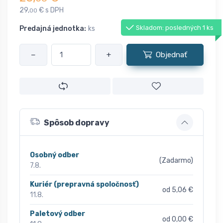
29,
€ s DPH
00
Skladom: posledných 1 ks
Predajná jednotka:
ks
−
+
Objednať
Spôsob dopravy
Osobný odber
(Zadarmo)
7.8.
Kuriér (prepravná spoločnosť)
od 5,06 €
11.8.
Paletový odber
od 0,00 €