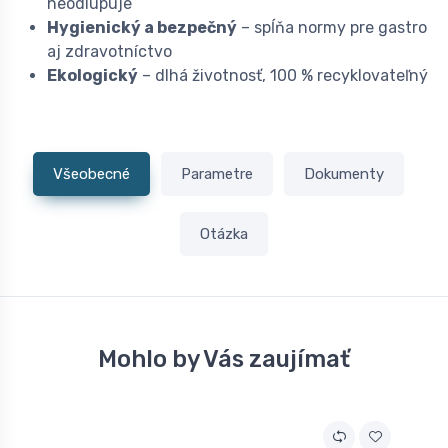
neodlupuje
Hygienický a bezpečný
– spĺňa normy pre gastro
aj zdravotníctvo
Ekologický
– dlhá životnosť, 100 % recyklovateľný
Všeobecné
Parametre
Dokumenty
Otázka
Mohlo by Vás zaujímať