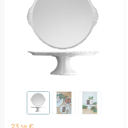
23,
€
58