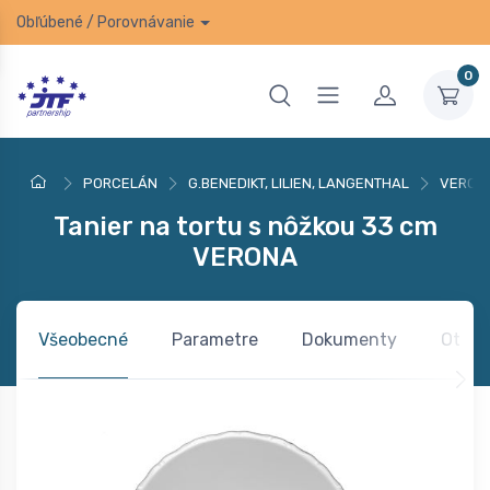
Obľúbené
/
Porovnávanie
0
PORCELÁN
G.BENEDIKT, LILIEN, LANGENTHAL
VERON
Tanier na tortu s nôžkou 33 cm
VERONA
Všeobecné
Parametre
Dokumenty
Otázk