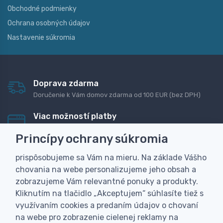
Obchodné podmienky
Ochrana osobných údajov
Nastavenie súkromia
Doprava zdarma
Doručenie k Vám domov zdarma od 100 EUR (bez DPH)
Viac možností platby
Rýchla online platba, bankovým prevodom alebo na
Princípy ochrany súkromia
dobierku
prispôsobujeme sa Vám na mieru. Na základe Vášho
Personalizácia
chovania na webe personalizujeme jeho obsah a
Vyrobíme Vám vlastný originálny darček
zobrazujeme Vám relevantné ponuky a produkty.
Skúsenosť
Kliknutím na tlačidlo „Akceptujem“ súhlasíte tiež s
Široký sortiment, z ktorého Vám pomôžeme vybrať
využívaním cookies a predaním údajov o chovaní
na webe pro zobrazenie cielenej reklamy na