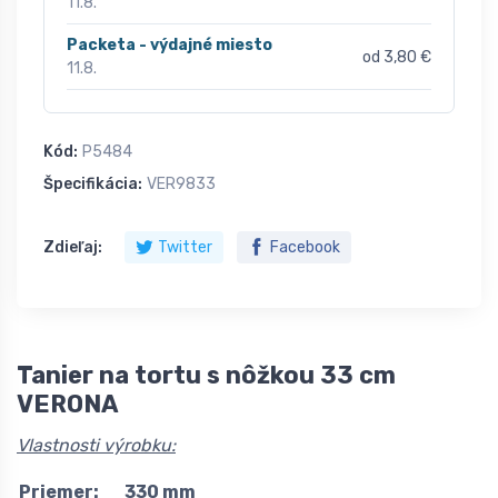
11.8.
Packeta - výdajné miesto
od 3,80 €
11.8.
Kód:
P5484
Špecifikácia:
VER9833
Zdieľaj:
Twitter
Facebook
Tanier na tortu s nôžkou 33 cm
VERONA
Vlastnosti výrobku:
Priemer:
330 mm