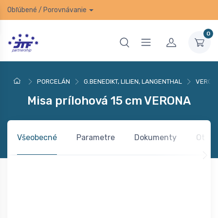
Obľúbené
/
Porovnávanie
0
PORCELÁN
G.BENEDIKT, LILIEN, LANGENTHAL
VERON
Misa prílohová 15 cm VERONA
Všeobecné
Parametre
Dokumenty
Otázk