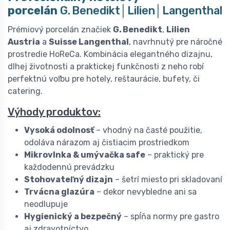
porcelán
G. Benedikt│Lilien│Langenthal
Prémiový porcelán značiek
G. Benedikt
,
Lilien
Austria
a
Suisse Langenthal
, navrhnutý pre náročné
prostredie HoReCa. Kombinácia elegantného dizajnu,
dlhej životnosti a praktickej funkčnosti z neho robí
perfektnú voľbu pre hotely, reštaurácie, bufety, či
catering.
Výhody produktov:
Vysoká odolnosť
– vhodný na časté použitie,
odoláva nárazom aj čistiacim prostriedkom
Mikrovlnka & umývačka safe
– praktický pre
každodennú prevádzku
Stohovateľný dizajn
– šetrí miesto pri skladovaní
Trvácna glazúra
– dekor nevybledne ani sa
neodlupuje
Hygienický a bezpečný
– spĺňa normy pre gastro
aj zdravotníctvo