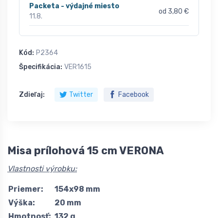
Packeta - výdajné miesto
od 3,80 €
11.8.
Kód:
P2364
Špecifikácia:
VER1615
Zdieľaj:
Twitter
Facebook
Misa prílohová 15 cm VERONA
Vlastnosti výrobku:
Priemer:
154x98 mm
Výška:
20 mm
Hmotnosť:
132 g