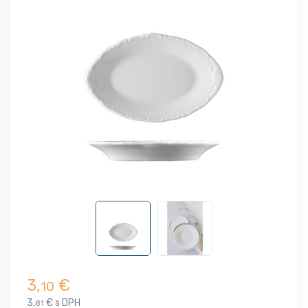
3,
€
10
3,
€ s DPH
81