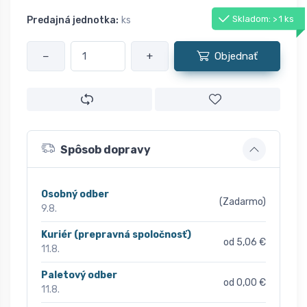
Skladom: > 1 ks
Predajná jednotka:
ks
−
+
Objednať
Spôsob dopravy
Osobný odber
(Zadarmo)
9.8.
Kuriér (prepravná spoločnosť)
od 5,06 €
11.8.
Paletový odber
od 0,00 €
11.8.