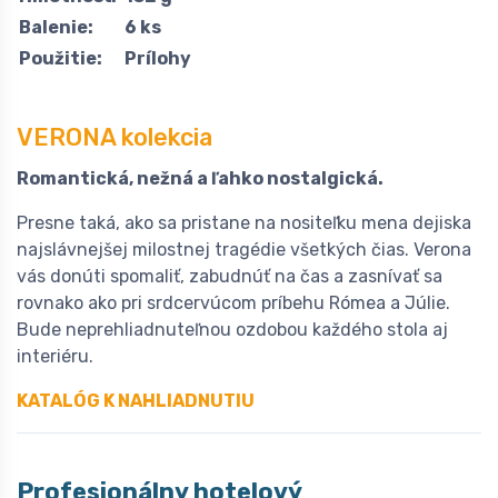
Balenie:
6 ks
Použitie:
Prílohy
VERONA kolekcia
Romantická, nežná a ľahko nostalgická.
Presne taká, ako sa pristane na nositeľku mena dejiska
najslávnejšej milostnej tragédie všetkých čias. Verona
vás donúti spomaliť, zabudnúť na čas a zasnívať sa
rovnako ako pri srdcervúcom príbehu Rómea a Júlie.
Bude neprehliadnuteľnou ozdobou každého stola aj
interiéru.
KATALÓG K NAHLIADNUTIU
Profesionálny hotelový