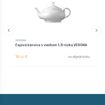
VERONA
V
Čajová kanvica s viečkom 1,3l nízka VERONA
T
18,
€
3
na objednávku
65