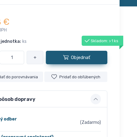
€
5
DPH
Skladom: > 1 ks
 jednotka:
ks
+
Objednať
dať do porovnávania
Pridať do obľúbených
pôsob dopravy
ý odber
(Zadarmo)