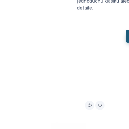
jednoduchú klasiku aleb
detaile.