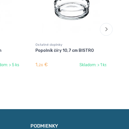
Ostatné doplnky
Ost
m
Popolník číry 10,7 cm BISTRO
Om
1,
€
5,
dom: > 5 ks
Skladom: > 1 ks
26
1
PODMIENKY