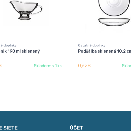
né doplnky
Ostatné doplnky
nik 190 ml sklenený
Podšálka sklenená 10,2 c
€
0,
€
Skladom: > 1 ks
Skla
52
E SIETE
ÚČET