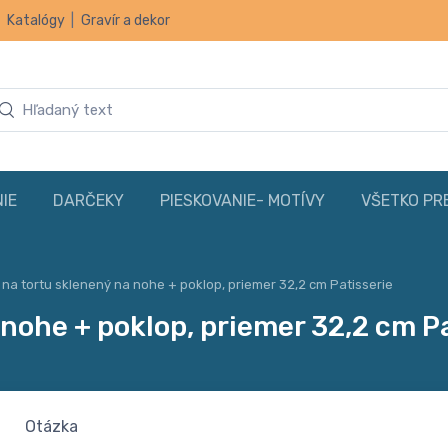
|
Katalógy
|
Gravír a dekor
IE
DARČEKY
PIESKOVANIE- MOTÍVY
VŠETKO PR
na tortu sklenený na nohe + poklop, priemer 32,2 cm Patisserie
nohe + poklop, priemer 32,2 cm P
Otázka