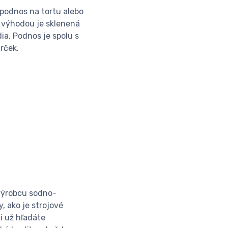
 podnos na tortu alebo
u výhodou je sklenená
a. Podnos je spolu s
rček.
 výrobcu sodno-
, ako je strojové
i už hľadáte