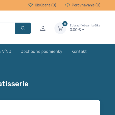
Obľúbené
(0)
Porovnávanie
(0)
0
Zobraziť obsah košíka
0,00 €
E VÍNO
Obchodné podmienky
Kontakt
atisserie