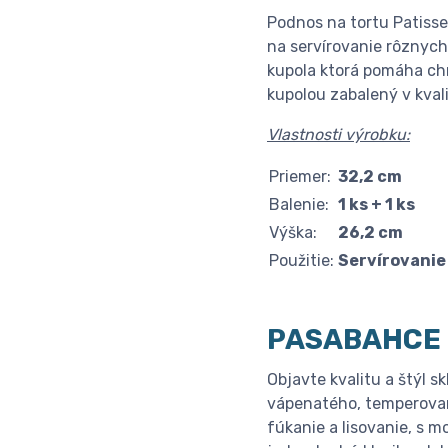
Podnos na tortu Patisse
na servírovanie rôznych
kupola ktorá pomáha chr
kupolou zabalený v kval
Vlastnosti výrobku:
Priemer:
32,2 cm
Balenie:
1 ks + 1 ks
Výška:
26,2 cm
Použitie:
Servírovanie
PASABAHCE
Objavte kvalitu a štýl
vápenatého, temperované
fúkanie a lisovanie, s 