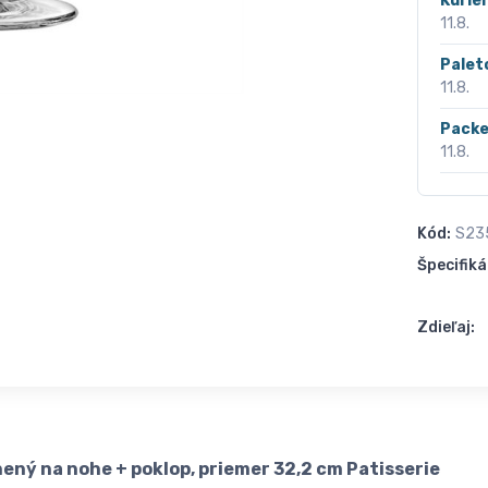
Kurié
11.8.
Palet
11.8.
Packe
11.8.
Kód:
S23
Špecifiká
Zdieľaj:
ený na nohe + poklop, priemer 32,2 cm Patisserie