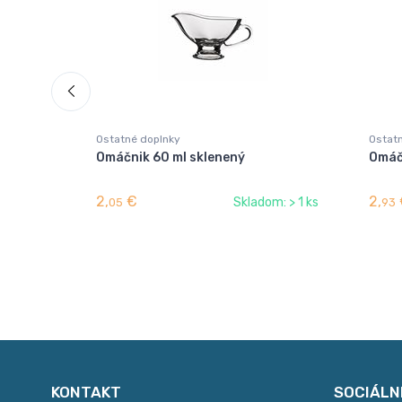
Ostatné doplnky
Ostat
Omáčnik 60 ml sklenený
Omáč
2,
€
2,
Skladom: > 1 ks
05
93
KONTAKT
SOCIÁLN