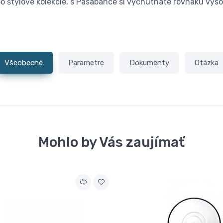
o štýlové kolekcie, s Pasabahce si vychutnáte rovnakú vys
Všeobecné
Parametre
Dokumenty
Otázka
Mohlo by Vás zaujímať