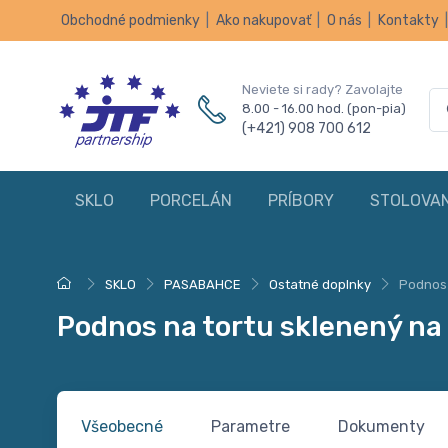
Obchodné podmienky
|
Ako nakupovať
|
O nás
|
Kontakty
Neviete si rady? Zavolajte
8.00 - 16.00 hod. (pon-pia)
(+421) 908 700 612
SKLO
PORCELÁN
PRÍBORY
STOLOVAN
SKLO
PASABAHCE
Ostatné doplnky
Podnos 
Podnos na tortu sklenený na 
Všeobecné
Parametre
Dokumenty