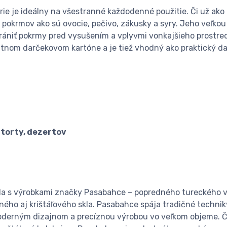
rie je ideálny na všestranné každodenné použitie. Či už ako
 pokrmov ako sú ovocie, pečivo, zákusky a syry. Jeho veľko
ániť pokrmy pred vysušením a vplyvmi vonkajšieho prostredi
itnom darčekovom kartóne a je tiež vhodný ako praktický da
 torty, dezertov
 skla s výrobkami značky Pasabahce – popredného tureckého
ho aj krištáľového skla. Pasabahce spája tradičné techniky
moderným dizajnom a precíznou výrobou vo veľkom objeme. Č