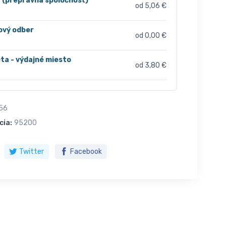
r (prepravná spoločnosť)
od 5,06 €
ový odber
od 0,00 €
ta - výdajné miesto
od 3,80 €
56
cia:
95200
Twitter
Facebook