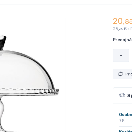
20,
8
25,
€ s 
65
Predajná
−
Pri
S
Osobn
7.8.