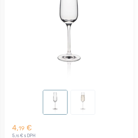
4,
€
19
5,
€ s DPH
15