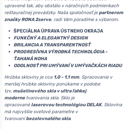
upravené tak, aby obstálo v náročných podmienkach
reštauračnej prevádzky. Naša spoločnosť je
partnerom
značky RONA 2serve
, radi Vám poradíme s výberom.
ŠPECIÁLNA ÚPRAVA ÚSTNEHO OKRAJA
FUNKČNÝ A ELEGANTNÝ DESIGN
BRILANCIA A TRANSPARENTNOSŤ
PROGRESÍVNA VÝROBNÁ TECHNOLÓGIA -
ŤAHANÁ NOHA
ODOLNOSŤ PRI UMÝVANÍ V UMÝVAČKÁCH RIADU
Hrúbka skloviny je cca
1,0 - 1,1 mm
. Spracovanie v
menšej hrúbke skloviny ponúkame v podobe
tzv.
mušelínového skla v ultra ľahkej
moderne
tvarovania skla. Sklo je
opracované
laserovou technológiou DELAK
. Sklovina
má najvyššie svetové parametre v
tvarovaní
bezolovnatého skla