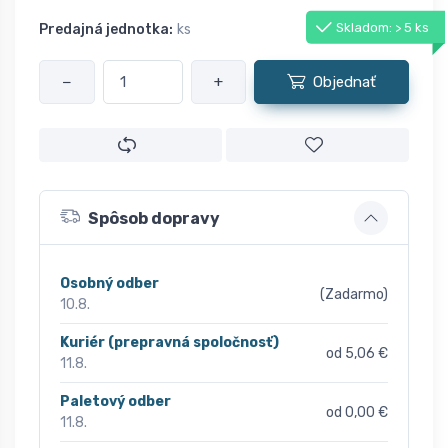
Skladom: > 5 ks
Predajná jednotka:
ks
−
+
Objednať
Spôsob dopravy
Osobný odber
(Zadarmo)
10.8.
Kuriér (prepravná spoločnosť)
od 5,06 €
11.8.
Paletový odber
od 0,00 €
11.8.