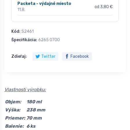
Packeta - výdajné miesto
od 3,80 €
11.8.
Kód:
S2461
Špecifikácia:
6265 0700
Zdieľaj:
Twitter
Facebook
Vlastnosti výrobku:
Objem:
180 ml
Výška:
238 mm
Priemer:
70 mm
Balenie:
6 ks