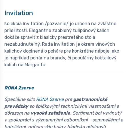
Invitation
Kolekcia Invitation /pozvanie/ je určená na zvláštne
príležitosti. Elegantne zaoblený tulipánový kalich
dokáže spraviť z klasicky prestretého stola
nezabudnuteľný. Rada Invitation je okrem vínových
kalichov doplnená o poháre pre konkrétne nápoje, ako
je napríklad pohár na brandy, či populárny koktailový
kalich na Margaritu.
RONA 2serve
Špeciálne sklo
RONA 2serve
pre
gastronomické
prevádzky
so špičkovými technickými vlastnosťami s
dôrazom na
vysoké zaťaženie
. Sortiment bol vyvinutý
v spolupráci s významnými odborníkmi - sommeliérmi a
hoteliérmi, pričom sklo bolo z hľadiska odolnosti