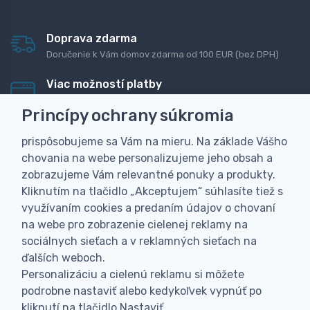
Doprava zdarma
Doručenie k Vám domov zdarma od 100 EUR (bez DPH)
Viac možností platby
Rýchla online platba, bankovým prevodom alebo na
Princípy ochrany súkromia
dobierku
prispôsobujeme sa Vám na mieru. Na základe Vášho
Personalizácia
chovania na webe personalizujeme jeho obsah a
Vyrobíme Vám vlastný originálny darček
zobrazujeme Vám relevantné ponuky a produkty.
Skúsenosť
Kliknutím na tlačidlo „Akceptujem“ súhlasíte tiež s
Široký sortiment, z ktorého Vám pomôžeme vybrať
využívaním cookies a predaním údajov o chovaní
na webe pro zobrazenie cielenej reklamy na
sociálnych sieťach a v reklamných sieťach na
ďalších weboch.
Personalizáciu a cielenú reklamu si môžete
podrobne nastaviť alebo kedykoľvek vypnúť po
kliknutí na tlačidlo Nastaviť.