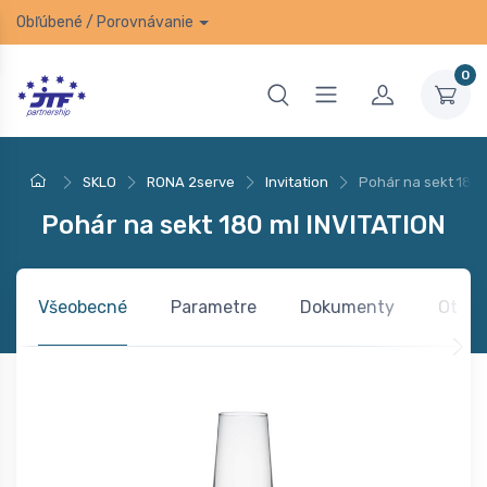
Obľúbené
/
Porovnávanie
0
SKLO
RONA 2serve
Invitation
Pohár na sekt 180 
Pohár na sekt 180 ml INVITATION
Všeobecné
Parametre
Dokumenty
Otázk