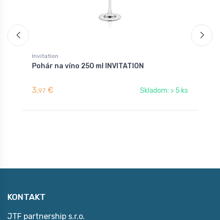
Invitation
B
Pohár na víno 250 ml INVITATION
P
(
3,
€
3
Skladom: > 5 ks
97
KONTAKT
JTF partnership s.r.o.