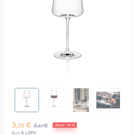
3,
€
25
3,
€
Akcia -10 %
61
4,
€ s DPH
00