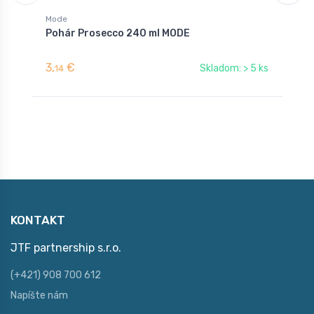
Mode
M
Pohár Prosecco 240 ml MODE
P
3,
€
3
Skladom: > 5 ks
14
KONTAKT
JTF partnership s.r.o.
(+421) 908 700 612
Napíšte nám