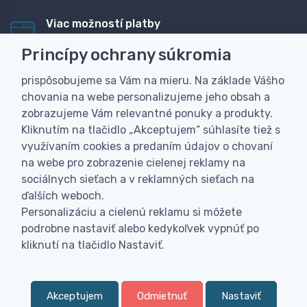
Viac možností platby
Rýchla online platba, bankovým prevodom alebo na
Princípy ochrany súkromia
dobierku
prispôsobujeme sa Vám na mieru. Na základe Vášho
Personalizácia
chovania na webe personalizujeme jeho obsah a
Vyrobíme Vám vlastný originálny darček
zobrazujeme Vám relevantné ponuky a produkty.
Skúsenosť
Kliknutím na tlačidlo „Akceptujem“ súhlasíte tiež s
Široký sortiment, z ktorého Vám pomôžeme vybrať
využívaním cookies a predaním údajov o chovaní
na webe pro zobrazenie cielenej reklamy na
sociálnych sieťach a v reklamných sieťach na
ďalších weboch.
Personalizáciu a cielenú reklamu si môžete
podrobne nastaviť alebo kedykoľvek vypnúť po
kliknutí na tlačidlo Nastaviť.
Akceptujem
Odmietnuť
Nastaviť