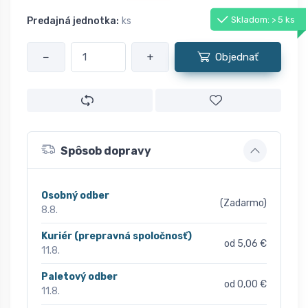
Skladom: > 5 ks
Predajná jednotka:
ks
−
+
Objednať
Spôsob dopravy
Osobný odber
(Zadarmo)
8.8.
Kuriér (prepravná spoločnosť)
od 5,06 €
11.8.
Paletový odber
od 0,00 €
11.8.