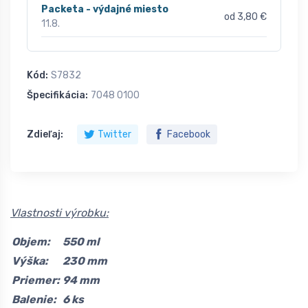
Packeta - výdajné miesto
od 3,80 €
11.8.
Kód:
S7832
Špecifikácia:
7048 0100
Zdieľaj:
Twitter
Facebook
Vlastnosti výrobku:
Objem:
550 ml
Výška:
230 mm
Priemer:
94 mm
Balenie:
6 ks