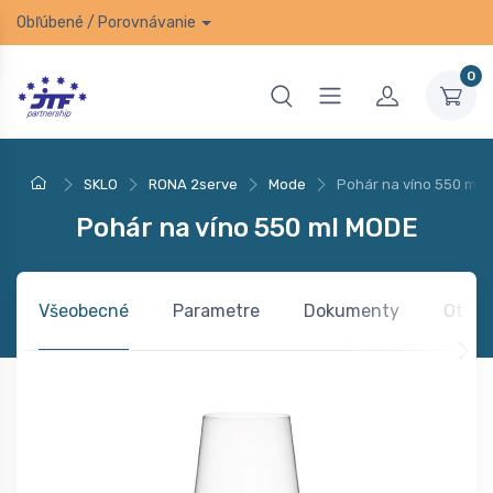
Obľúbené
/
Porovnávanie
0
SKLO
RONA 2serve
Mode
Pohár na víno 550 ml
Pohár na víno 550 ml MODE
Všeobecné
Parametre
Dokumenty
Otázk