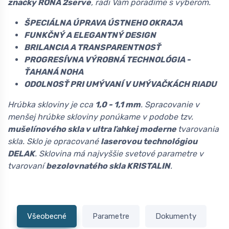
značky RONA 2serve
, radi Vám poradíme s výberom.
ŠPECIÁLNA ÚPRAVA ÚSTNEHO OKRAJA
FUNKČNÝ A ELEGANTNÝ DESIGN
BRILANCIA A TRANSPARENTNOSŤ
PROGRESÍVNA VÝROBNÁ TECHNOLÓGIA -
ŤAHANÁ NOHA
ODOLNOSŤ PRI UMÝVANÍ V UMÝVAČKÁCH RIADU
Hrúbka skloviny je cca
1,0 - 1,1 mm
. Spracovanie v
menšej hrúbke skloviny ponúkame v podobe tzv.
mušelínového skla v ultra ľahkej moderne
tvarovania
skla. Sklo je opracované
laserovou technológiou
DELAK
. Sklovina má najvyššie svetové parametre v
tvarovaní
bezolovnatého skla KRISTALIN
.
Všeobecné
Parametre
Dokumenty