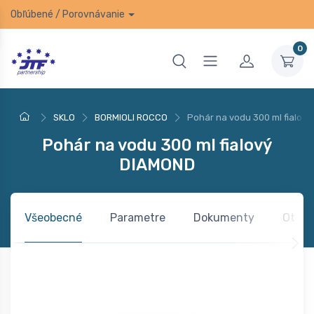
Obľúbené
/
Porovnávanie
0
SKLO
BORMIOLI ROCCO
Pohár na vodu 300 ml fialov
Pohár na vodu 300 ml fialový
DIAMOND
Všeobecné
Parametre
Dokumenty
Otázk