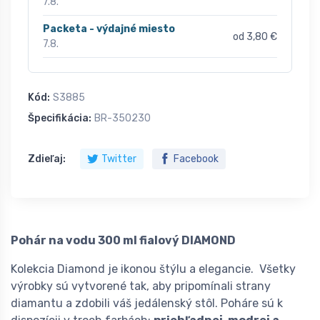
7.8.
Packeta - výdajné miesto
od 3,80 €
7.8.
Kód:
S3885
Špecifikácia:
BR-350230
Zdieľaj:
Twitter
Facebook
Pohár na vodu 300 ml fialový DIAMOND
Kolekcia Diamond je ikonou štýlu a elegancie. Všetky
výrobky sú vytvorené tak, aby pripomínali strany
diamantu a zdobili váš jedálenský stôl. Poháre sú k