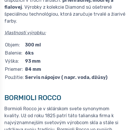
dispozícii v troch farbách:
priehľadnej, modrej a
fialovej
. Výrobky z kolekcie Diamond sú ošetrené
špeciálnou technológiou, ktorá zaručuje trvalé a žiarivé
farby.
Vlastnosti výrobku:
Objem:
300 ml
Balenie:
6ks
Výška:
93 mm
Priemer:
84 mm
Použitie:
Servis nápojov ( napr. voda, džúsy)
BORMIOLI ROCCO
Bormioli Rocco je v sklárskom svete synonymom
kvality. Už od roku 1825 patrí táto talianska firma k
najvýznamnejším svetovým výrobcom skla a stále si
udržiava svoju tradíciu. Bormioli Rocco vo svojich