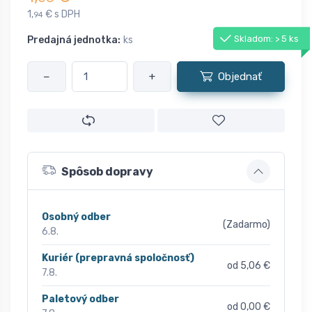
1,
€ s DPH
94
Skladom: > 5 ks
Predajná jednotka:
ks
−
+
Objednať
Spôsob dopravy
Osobný odber
(Zadarmo)
6.8.
Kuriér (prepravná spoločnosť)
od 5,06 €
7.8.
Paletový odber
od 0,00 €