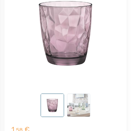
1,
€
58