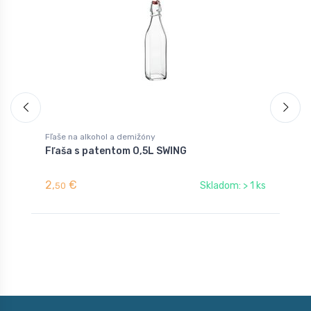
Fľaše na alkohol a demižóny
B
Fľaša s patentom 0,5L SWING
P
2,
€
3
Skladom: > 1 ks
50