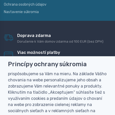
Ochrana osobných údajov
Nastavenie súkromia
Doprava zdarma
Doručenie k Vám domov zdarma od 100 EUR (bez DPH)
Viac možností platby
Rýchla online platba, bankovým prevodom alebo na
Princípy ochrany súkromia
dobierku
prispôsobujeme sa Vám na mieru. Na základe Vášho
Personalizácia
chovania na webe personalizujeme jeho obsah a
Vyrobíme Vám vlastný originálny darček
zobrazujeme Vám relevantné ponuky a produkty.
Skúsenosť
Kliknutím na tlačidlo „Akceptujem“ súhlasíte tiež s
Široký sortiment, z ktorého Vám pomôžeme vybrať
využívaním cookies a predaním údajov o chovaní
na webe pro zobrazenie cielenej reklamy na
sociálnych sieťach a v reklamných sieťach na