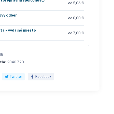
r (prepravná spoločnosť)
od 5,06 €
ový odber
od 0,00 €
ta - výdajné miesto
od 3,80 €
15
cia:
2040 320
Twitter
Facebook