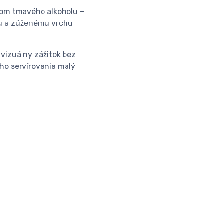
kom tmavého alkoholu –
ru a zúženému vrchu
vizuálny zážitok bez
ého servírovania malý