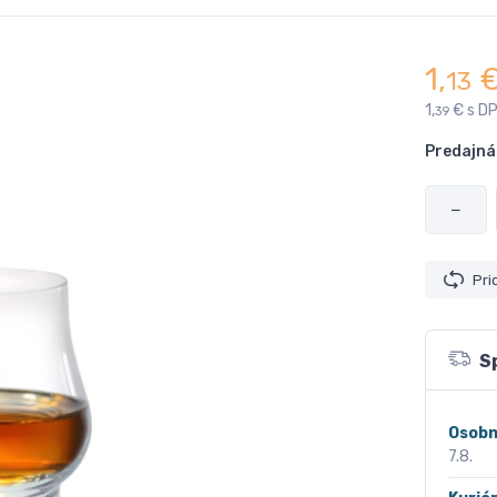
1,
13
1,
€ s D
39
Predajná
−
Pri
S
Osobn
7.8.