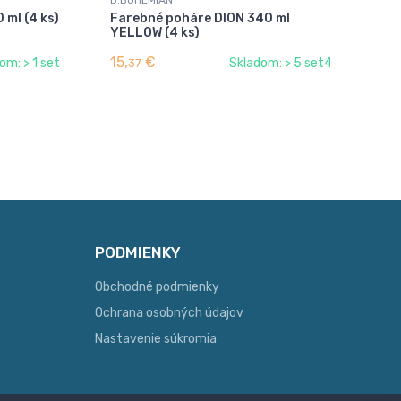
ml (4 ks)
Farebné poháre DION 340 ml
Po
YELLOW (4 ks)
15,
€
1,
om: > 1 set
Skladom: > 5 set4
37
5
PODMIENKY
Obchodné podmienky
Ochrana osobných údajov
Nastavenie súkromia