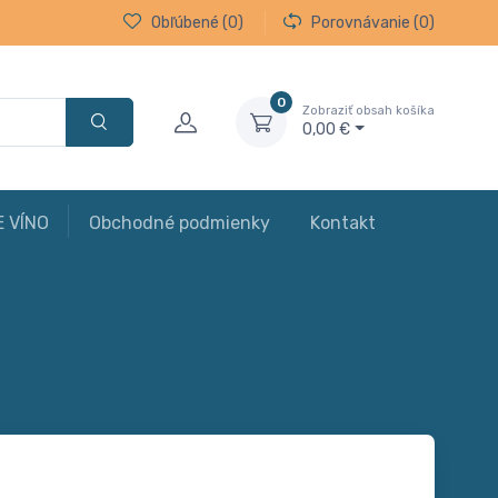
Obľúbené
(0)
Porovnávanie
(0)
0
Zobraziť obsah košíka
0,00 €
E VÍNO
Obchodné podmienky
Kontakt