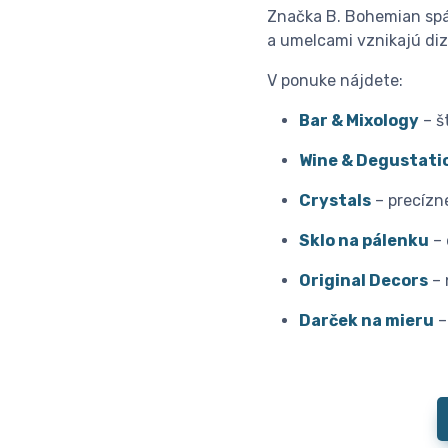
Značka B. Bohemian spáj
a umelcami vznikajú di
V ponuke nájdete:
Bar & Mixology
– š
Wine & Degustati
Crystals
– precízn
Sklo na pálenku
– 
Original Decors
– 
Darček na mieru
–