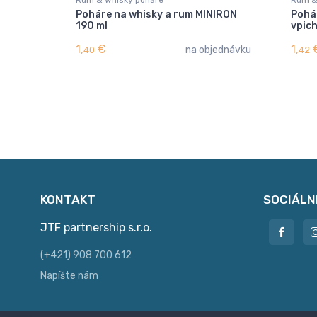
Poháre na whisky a rum MINIRON
Pohár
190 ml
vpic
1,
€
1,
na objednávku
40
42
KONTAKT
SOCIÁLN
JTF partnership s.r.o.
(+421) 908 700 612
Napíšte nám