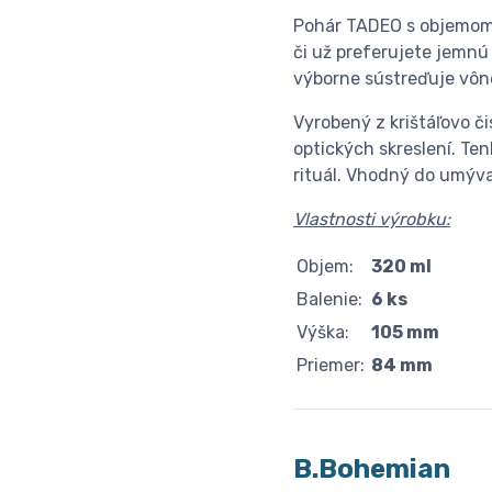
Pohár TADEO s objemom 
či už preferujete jemn
výborne sústreďuje vôn
Vyrobený z krištáľovo č
optických skreslení. Te
rituál. Vhodný do umýva
Vlastnosti výrobku:
Objem:
320 ml
Balenie:
6 ks
Výška:
105 mm
Priemer:
84 mm
B.Bohemian