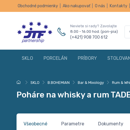
Obchodné podmienky
|
Ako nakupovať
|
O nás
|
Kontakty
Neviete si rady? Zavolajte
8.00 - 16.00 hod. (pon-pia)
(+421) 908 700 612
SKLO
PORCELÁN
PRÍBORY
STOLOVAN
SKLO
B.BOHEMIAN
Bar & Mixology
Rum & Wh
Poháre na whisky a rum TAD
Všeobecné
Parametre
Dokumenty