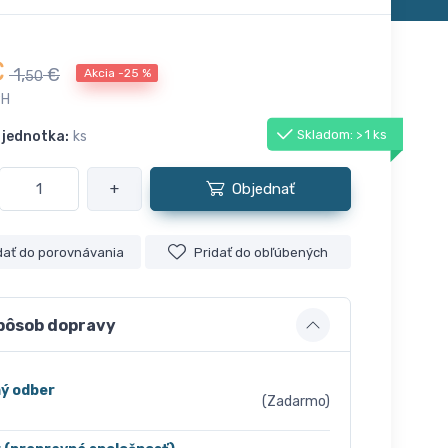
€
1,
€
Akcia -25 %
50
PH
Skladom: > 1 ks
 jednotka:
ks
+
Objednať
dať do porovnávania
Pridať do obľúbených
pôsob dopravy
ý odber
(Zadarmo)