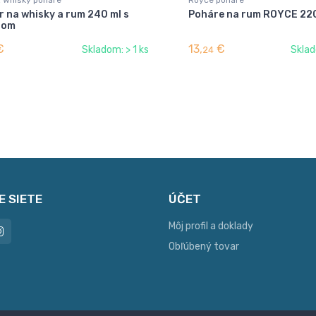
 na whisky a rum 240 ml s
Poháre na rum ROYCE 220 
hom
€
13,
€
Skladom: > 1 ks
Sklad
24
E SIETE
ÚČET
Môj profil a doklady
Obľúbený tovar