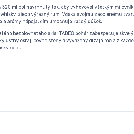
320 ml bol navrhnutý tak, aby vyhovoval všetkým milovní
ú whisky, alebo výrazný rum. Vďaka svojmu zaoblenému tva
e a arómy nápoja, čím umocňuje každý dúšok.
istého bezolovnatého skla, TADEO pohár zabezpečuje skvelý 
nký ústny okraj, pevné steny a vyvážený dizajn robia z každ
čky riadu.