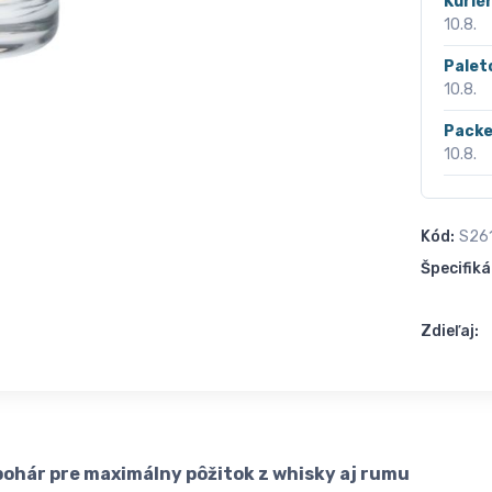
Kurié
10.8.
Palet
10.8.
Packe
10.8.
Kód:
S26
Špecifiká
Zdieľaj:
pohár pre maximálny pôžitok z whisky aj rumu