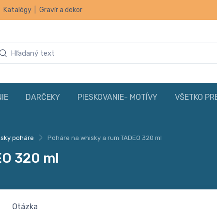
|
Katalógy
|
Gravír a dekor
IE
DARČEKY
PIESKOVANIE- MOTÍVY
VŠETKO PR
isky poháre
Poháre na whisky a rum TADEO 320 ml
EO 320 ml
Otázka