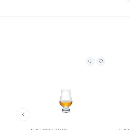
Rum & Whisky poháre
Rum &