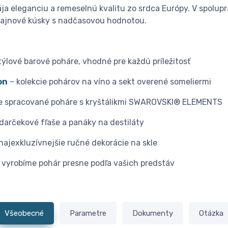
a eleganciu a remeselnú kvalitu zo srdca Európy. V spolupr
zajnové kúsky s nadčasovou hodnotou.
týlové barové poháre, vhodné pre každú príležitosť
on
– kolekcie pohárov na víno a sekt overené someliermi
e spracované poháre s kryštálikmi SWAROVSKI® ELEMENTS
darčekové fľaše a panáky na destiláty
najexkluzívnejšie ručné dekorácie na skle
 vyrobíme pohár presne podľa vašich predstáv
Všeobecné
Parametre
Dokumenty
Otázka