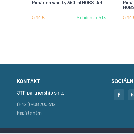
Pohár na whisky 350 ml HOBSTAR
Pohár
HOB
5,
€
5,
Skladom: > 5 ks
90
90
KONTAKT
SOCIÁLN
JTF partnership s.r.o.
(+421) 908 700 612
Napíšte nám