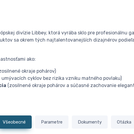
ópskej divízie Libbey, ktorá vyrába sklo pre profesionálnu g
ktov sa okrem tých najtalentovanejších dizajnérov podieľaj
lastnosťami ako:
zosilnené okraje pohárov)
 umývacích cyklov bez rizika vzniku matného povlaku)
cia
(zosilnené okraje pohárov a súčasné zachovanie elegant
Všeobecné
Parametre
Dokumenty
Otázka