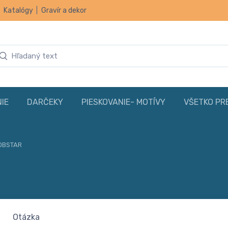
|
Katalógy
|
Gravír a dekor
IE
DARČEKY
PIESKOVANIE- MOTÍVY
VŠETKO PR
HOBSTAR
Otázka