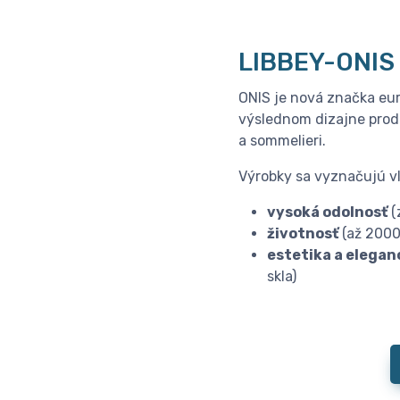
LIBBEY-ONIS
ONIS je nová značka eur
výslednom dizajne produ
a sommelieri.
Výrobky sa vyznačujú v
vysoká odolnosť
(
životnosť
(až 2000
estetika a elegan
skla)