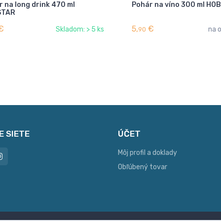
 na long drink 470 ml
Pohár na víno 300 ml HO
STAR
€
5,
€
Skladom: > 5 ks
na 
90
E SIETE
ÚČET
Môj profil a doklady
Obľúbený tovar