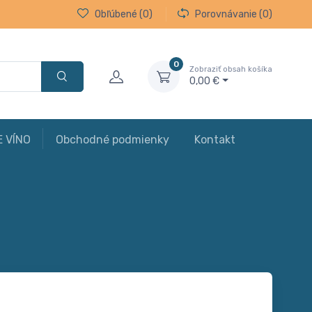
Obľúbené
(0)
Porovnávanie
(0)
0
Zobraziť obsah košíka
0,00 €
E VÍNO
Obchodné podmienky
Kontakt