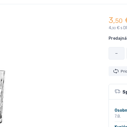
3,
50
4,
€ s D
30
Predajná
−
Pri
S
Osobn
7.8.