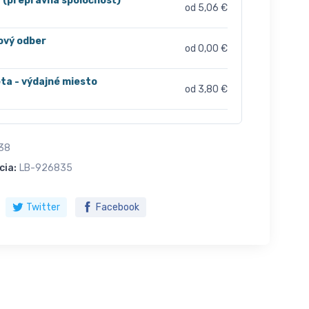
r (prepravná spoločnosť)
od 5,06 €
ový odber
od 0,00 €
ta - výdajné miesto
od 3,80 €
38
cia:
LB-926835
Twitter
Facebook