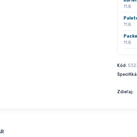
Kurié
11.8.
Palet
11.8.
Packe
11.8.
Kód:
S32
Špecifiká
Zdieľaj:
AR