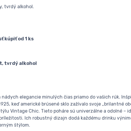
y, tvrdý alkohol.
ť kúpiť od 1 ks
át, tvrdý alkohol
a nádych elegancie minulých čias priamo do vašich rúk. Inš
1925, keď americké brúsené sklo zažívalo svoje „brilantné o
ýlu Vintage Chic. Tieto poháre sú univerzálne a odolné – 
 príležitosti. Ich robustný dizajn dodá každému drinku výni
erným štýlom.