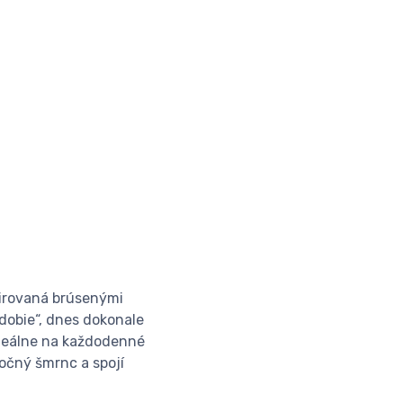
pirovaná brúsenými
bdobie“, dnes dokonale
ideálne na každodenné
močný šmrnc a spojí