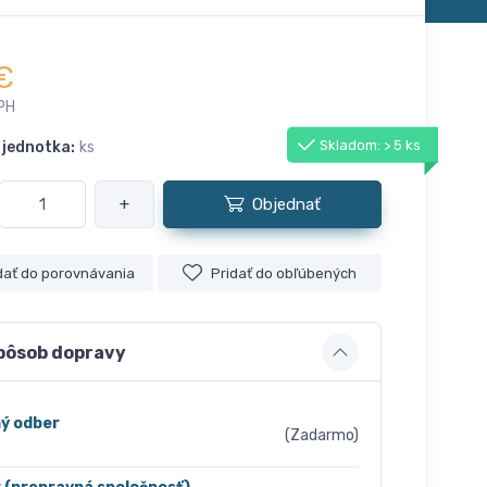
€
PH
Skladom: > 5 ks
 jednotka:
ks
+
Objednať
dať do porovnávania
Pridať do obľúbených
pôsob dopravy
ý odber
(Zadarmo)