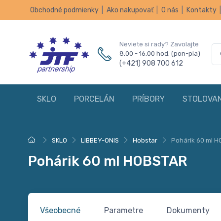
Obchodné podmienky
|
Ako nakupovať
|
O nás
|
Kontakty
Neviete si rady? Zavolajte
8.00 - 16.00 hod. (pon-pia)
(+421) 908 700 612
SKLO
PORCELÁN
PRÍBORY
STOLOVAN
SKLO
LIBBEY-ONIS
Hobstar
Pohárik 60 ml 
Pohárik 60 ml HOBSTAR
Všeobecné
Parametre
Dokumenty