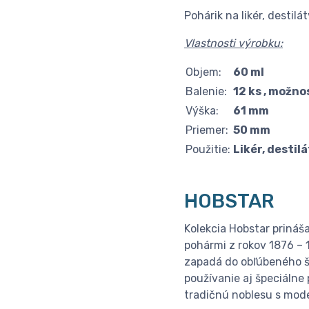
Pohárik na likér, destilát
Vlastnosti výrobku:
Objem:
60 ml
Balenie:
12 ks , možnos
Výška:
61 mm
Priemer:
50 mm
Použitie:
Likér, destil
HOBSTAR
Kolekcia Hobstar prináš
pohármi z rokov 1876 – 
zapadá do obľúbeného št
používanie aj špeciálne
tradičnú noblesu s mod