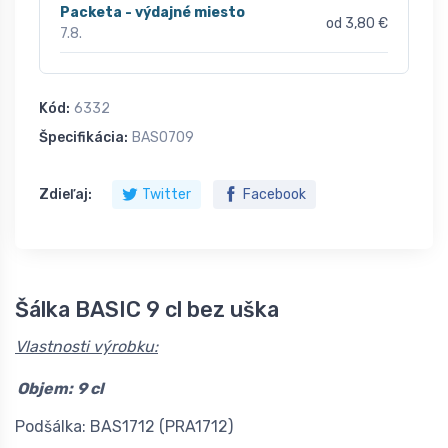
Packeta - výdajné miesto
od 3,80 €
7.8.
Kód:
6332
Špecifikácia:
BAS0709
Zdieľaj:
Twitter
Facebook
Šálka BASIC 9 cl bez uška
Vlastnosti výrobku:
Objem:
9 cl
Podšálka: BAS1712 (PRA1712)