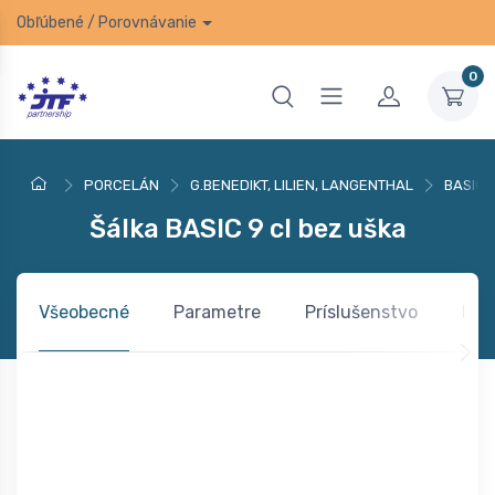
Obľúbené
/
Porovnávanie
0
PORCELÁN
G.BENEDIKT, LILIEN, LANGENTHAL
BASIC
Šálka BASIC 9 cl bez uška
Všeobecné
Parametre
Príslušenstvo
Dok