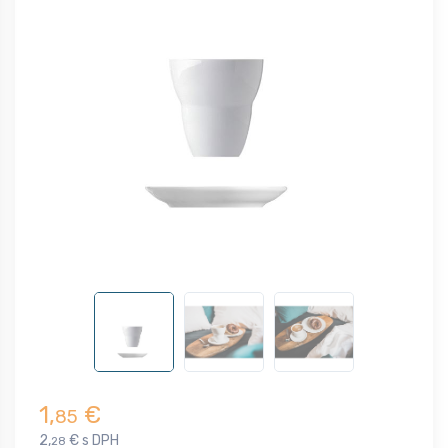
1,
€
85
2,
€ s DPH
28