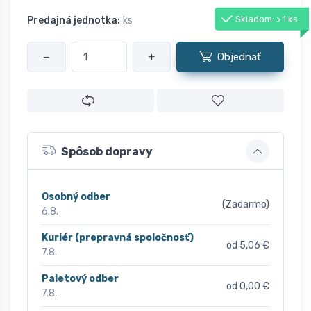
Skladom: > 1 ks
Predajná jednotka:
ks
−
+
Objednať
Spôsob dopravy
Osobný odber
(Zadarmo)
6.8.
Kuriér (prepravná spoločnosť)
od 5,06 €
7.8.
Paletový odber
od 0,00 €
7.8.