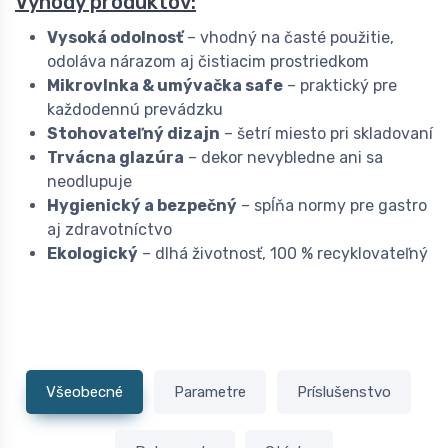
Výhody produktov:
Vysoká odolnosť
– vhodný na časté použitie,
odoláva nárazom aj čistiacim prostriedkom
Mikrovlnka & umývačka safe
– praktický pre
každodennú prevádzku
Stohovateľný dizajn
– šetrí miesto pri skladovaní
Trvácna glazúra
– dekor nevybledne ani sa
neodlupuje
Hygienický a bezpečný
– spĺňa normy pre gastro
aj zdravotníctvo
Ekologický
– dlhá životnosť, 100 % recyklovateľný
Všeobecné
Parametre
Príslušenstvo