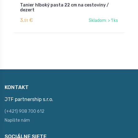
Tanier hlboký pasta 22 cm na cestoviny /
P
dezert
3,
€
6
Skladom: > 1 ks
51
KONTAKT
JTF partnership s.r.o.
(+421) 908 700 612
Napíšte nám
SOCIÁLNE SIETE