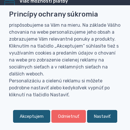
Viac možností platby
Rýchla online platba, bankovým prevodom alebo na
Princípy ochrany súkromia
dobierku
prispôsobujeme sa Vám na mieru. Na základe Vášho
Personalizácia
chovania na webe personalizujeme jeho obsah a
Vyrobíme Vám vlastný originálny darček
zobrazujeme Vám relevantné ponuky a produkty.
Skúsenosť
Kliknutím na tlačidlo „Akceptujem“ súhlasíte tiež s
Široký sortiment, z ktorého Vám pomôžeme vybrať
využívaním cookies a predaním údajov o chovaní
na webe pro zobrazenie cielenej reklamy na
sociálnych sieťach a v reklamných sieťach na
ďalších weboch.
Personalizáciu a cielenú reklamu si môžete
podrobne nastaviť alebo kedykoľvek vypnúť po
kliknutí na tlačidlo Nastaviť.
Akceptujem
Odmietnuť
Nastaviť
0
Kategória
Obľúbené
Menu
0,
€
00