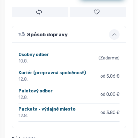
Spôsob dopravy
Osobný odber
(Zadarmo)
10.8.
Kuriér (prepravná spoločnosť)
od 5,06 €
12.8.
Paletový odber
od 0,00 €
12.8.
Packeta - výdajné miesto
od 3,80 €
12.8.