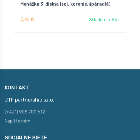
Menážka 3-dielna (soľ, korenie, špáradlá)
D
5,
€
9
Skladom: > 5 ks
50
KONTAKT
JTF partnership s.r.o.
(+421) 908 700 612
Napíšte nám
SOCIÁLNE SIETE