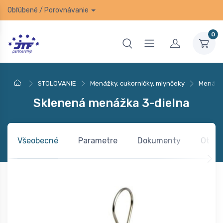
Obľúbené
/
Porovnávanie
0
STOLOVANIE
Menážky, cukorničky, mlynčeky
Menážky
Sklenená menážka 3-dielna
Všeobecné
Parametre
Dokumenty
Otázk