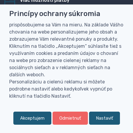
Viac možností platby
Rýchla online platba, bankovým prevodom alebo na
Princípy ochrany súkromia
dobierku
prispôsobujeme sa Vám na mieru. Na základe Vášho
Personalizácia
chovania na webe personalizujeme jeho obsah a
Vyrobíme Vám vlastný originálny darček
zobrazujeme Vám relevantné ponuky a produkty.
Skúsenosť
Kliknutím na tlačidlo „Akceptujem“ súhlasíte tiež s
Široký sortiment, z ktorého Vám pomôžeme vybrať
využívaním cookies a predaním údajov o chovaní
na webe pro zobrazenie cielenej reklamy na
sociálnych sieťach a v reklamných sieťach na
ďalších weboch.
Personalizáciu a cielenú reklamu si môžete
podrobne nastaviť alebo kedykoľvek vypnúť po
kliknutí na tlačidlo Nastaviť.
Akceptujem
Odmietnuť
Nastaviť
0
Kategória
Obľúbené
Menu
0,
€
00