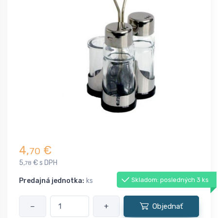
4,
€
70
5,
€ s DPH
78
Skladom: posledných 3 ks
Predajná jednotka:
ks
−
+
Objednať