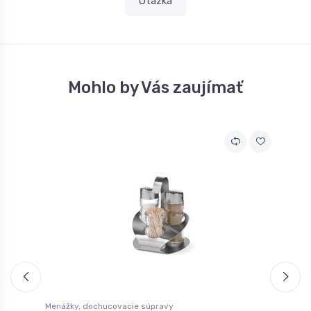
Otázka
Mohlo by Vás zaujímať
Menážky, dochucovacie súpravy
M