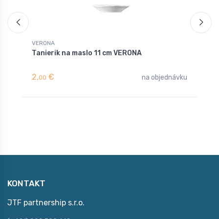
VERONA
V
Tanierik na maslo 11 cm VERONA
T
2,
€
6
na objednávku
00
KONTAKT
JTF partnership s.r.o.