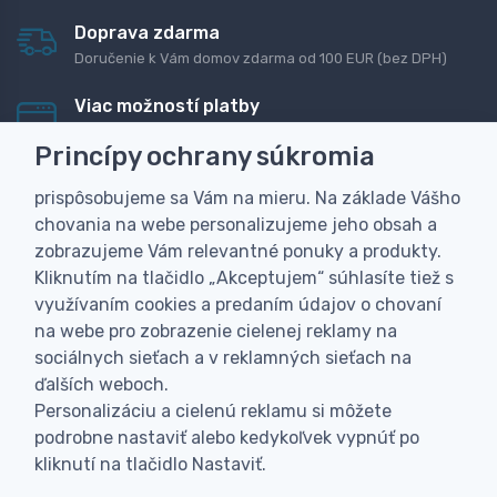
Doprava zdarma
Doručenie k Vám domov zdarma od 100 EUR (bez DPH)
Viac možností platby
Rýchla online platba, bankovým prevodom alebo na
Princípy ochrany súkromia
dobierku
prispôsobujeme sa Vám na mieru. Na základe Vášho
Personalizácia
chovania na webe personalizujeme jeho obsah a
Vyrobíme Vám vlastný originálny darček
zobrazujeme Vám relevantné ponuky a produkty.
Skúsenosť
Kliknutím na tlačidlo „Akceptujem“ súhlasíte tiež s
Široký sortiment, z ktorého Vám pomôžeme vybrať
využívaním cookies a predaním údajov o chovaní
na webe pro zobrazenie cielenej reklamy na
sociálnych sieťach a v reklamných sieťach na
ďalších weboch.
Personalizáciu a cielenú reklamu si môžete
podrobne nastaviť alebo kedykoľvek vypnúť po
kliknutí na tlačidlo Nastaviť.