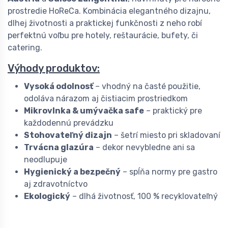
prostredie HoReCa. Kombinácia elegantného dizajnu,
dlhej životnosti a praktickej funkčnosti z neho robí
perfektnú voľbu pre hotely, reštaurácie, bufety, či
catering.
Výhody produktov:
Vysoká odolnosť
– vhodný na časté použitie,
odoláva nárazom aj čistiacim prostriedkom
Mikrovlnka & umývačka safe
– praktický pre
každodennú prevádzku
Stohovateľný dizajn
– šetrí miesto pri skladovaní
Trvácna glazúra
– dekor nevybledne ani sa
neodlupuje
Hygienický a bezpečný
– spĺňa normy pre gastro
aj zdravotníctvo
Ekologický
– dlhá životnosť, 100 % recyklovateľný