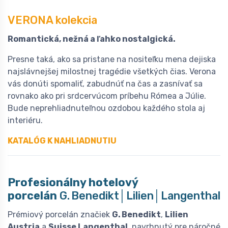
VERONA kolekcia
Romantická, nežná a ľahko nostalgická.
Presne taká, ako sa pristane na nositeľku mena dejiska
najslávnejšej milostnej tragédie všetkých čias. Verona
vás donúti spomaliť, zabudnúť na čas a zasnívať sa
rovnako ako pri srdcervúcom príbehu Rómea a Júlie.
Bude neprehliadnuteľnou ozdobou každého stola aj
interiéru.
KATALÓG K NAHLIADNUTIU
Profesionálny hotelový
porcelán
G. Benedikt│Lilien│Langenthal
Prémiový porcelán značiek
G. Benedikt
,
Lilien
Austria
a
Suisse Langenthal
, navrhnutý pre náročné