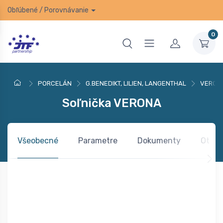
Obľúbené
/
Porovnávanie
0
PORCELÁN
G.BENEDIKT, LILIEN, LANGENTHAL
VERON
Soľnička VERONA
Všeobecné
Parametre
Dokumenty
Otázk