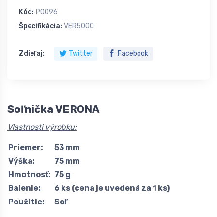
Kód:
P0096
Špecifikácia:
VER5000
Zdieľaj:
Twitter
Facebook
Soľnička VERONA
Vlastnosti výrobku:
Priemer:
53 mm
Výška:
75 mm
Hmotnosť:
75 g
Balenie:
6 ks (cena je uvedená za 1 ks)
Použitie:
Soľ