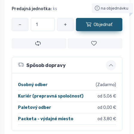
na objednávku
Predajná jednotka:
ks
−
+
Objednať
Spôsob dopravy
Osobný odber
(Zadarmo)
Kuriér (prepravná spoločnosť)
od 5,06 €
Paletový odber
od 0,00 €
Packeta - výdajné miesto
od 3,80 €