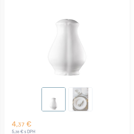
4,
€
37
5,
€ s DPH
38