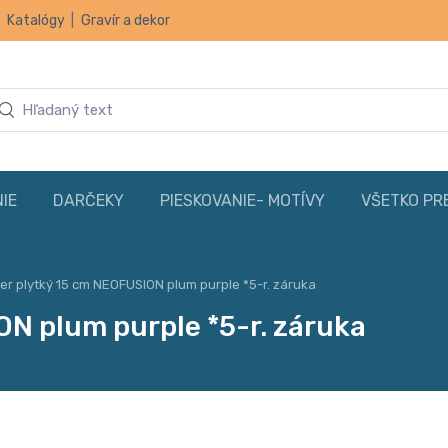
|
Katalógy
|
Gravír a dekor
IE
DARČEKY
PIESKOVANIE- MOTÍVY
VŠETKO PR
ier plytký 15 cm NEOFUSION plum purple *5-r. záruka
ON plum purple *5-r. záruka