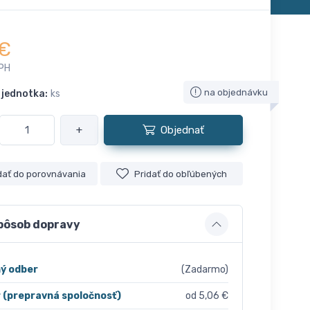
€
PH
na objednávku
 jednotka:
ks
+
Objednať
dať do porovnávania
Pridať do obľúbených
pôsob dopravy
ý odber
(Zadarmo)
r (prepravná spoločnosť)
od 5,06 €