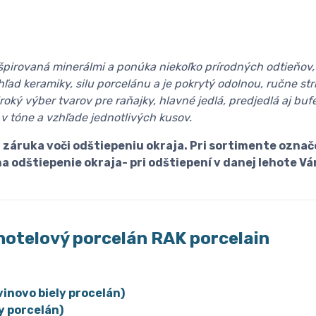
nšpirovaná minerálmi a ponúka niekoľko prírodných odtieňov,
ľad keramiky, silu porcelánu a je pokrytý odolnou, ručne s
roký výber tvarov pre raňajky, hlavné jedlá, predjedlá aj bu
v tóne a vzhľade jednotlivých kusov.
 záruka voči odštiepeniu okraja. Pri sortimente označ
na odštiepenie okraja- pri odštiepení v danej lehote
hotelový porcelán
R
AK porcelain
vinovo biely procelán)
y porcelán)