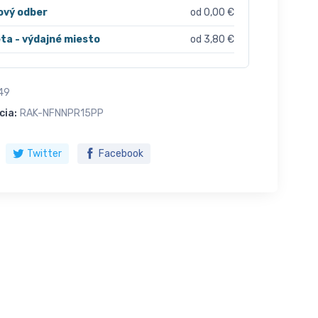
ový odber
od 0,00 €
ta - výdajné miesto
od 3,80 €
49
cia:
RAK-NFNNPR15PP
Twitter
Facebook