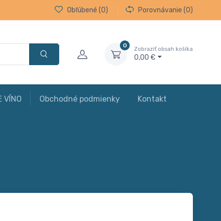
Obľúbené
(0)
Porovnávanie
(0)
0
Zobraziť obsah košíka
0,00 €
E VÍNO
Obchodné podmienky
Kontakt