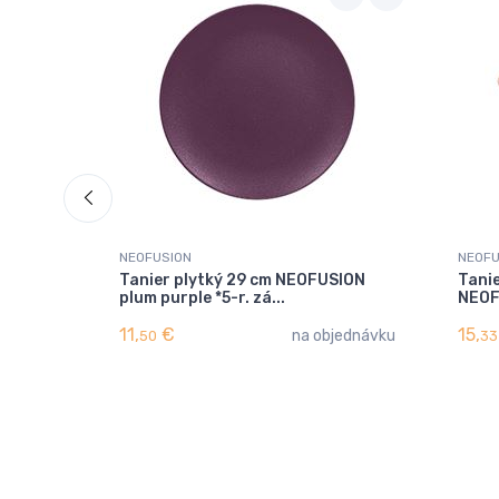
NEOFUSION
NEOFU
Tanier plytký 29 cm NEOFUSION
Tanie
plum purple *5-r. zá...
NEOFU
11,
€
15,
na objednávku
50
33