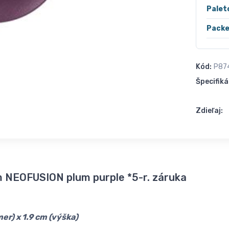
Palet
Packe
Kód:
P87
Špecifiká
Zdieľaj:
cm NEOFUSION plum purple *5-r. záruka
er) x 1.9 cm (výška)