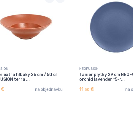
SION
NEOFUSION
r extra hlboký 26 cm / 50 cl
Tanier plytký 29 cm NEO
SION terra ...
orchid lavender *5-r...
€
11,
€
na objednávku
na 
50