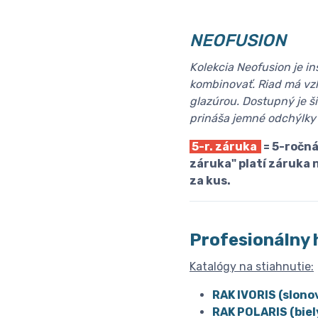
NEOFUSION
Kolekcia Neofusion je i
kombinovať. Riad má vzh
glazúrou. Dostupný je ši
prináša jemné odchýlky 
5-r. záruka
= 5-ročná
záruka" platí záruka 
za kus.
Profesionálny 
Katalógy na stiahnutie:
RAK IVORIS (slono
RAK POLARIS (biel