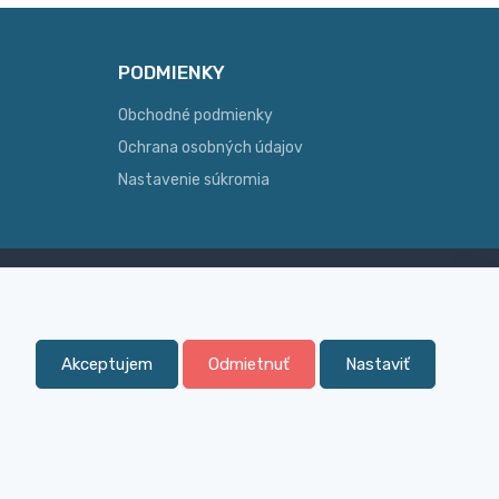
PODMIENKY
Obchodné podmienky
Ochrana osobných údajov
Nastavenie súkromia
Skúsenosť
ginálny
Široký sortiment, z ktorého Vám
pomôžeme vybrať
Akceptujem
Odmietnuť
Nastaviť