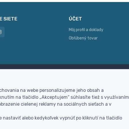
E SIETE
ÚČET
Môj profil a doklady
Obľúbený tovar
ac možností platby
Personalizácia
hla online platba, bankovým
Vyrobíme Vám vlastný ori
 chovania na webe personalizujeme jeho obsah a
vodom alebo na dobierku
darček
nutím na tlačidlo „Akceptujem“ súhlasíte tiež s využívaním
brazenie cielenej reklamy na sociálnych sieťach a v
 nastaviť alebo kedykoľvek vypnúť po kliknutí na tlačidlo