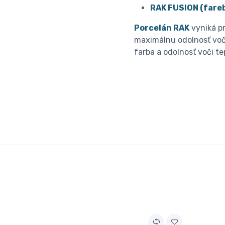
RAK FUSION (fareb
Porcelán RAK
vyniká pr
maximálnu odolnosť voč
farba a odolnosť voči t