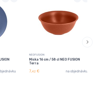
NEOFUSION
NE
FUSION
Miska 16 cm / 58 cl NEO FUSION
Ta
Terra
vo
7,
€
23
objednávku
na objednávku
42