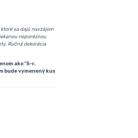
 ktoré sa dajú navzájom
triekanou neporéznou
fety. Ručná dekorácia
enom ako "5-r.
 Vám bude vymenený kus