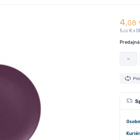
4,
08
5,
€ s D
02
Predajná
−
Pri
S
Osobn
Kurié