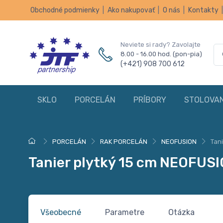
Obchodné podmienky
|
Ako nakupovať
|
O nás
|
Kontakty
Neviete si rady? Zavolajte
8.00 - 16.00 hod. (pon-pia)
(+421) 908 700 612
SKLO
PORCELÁN
PRÍBORY
STOLOVAN
PORCELÁN
RAK PORCELÁN
NEOFUSION
Tan
Tanier plytký 15 cm NEOFUSI
Všeobecné
Parametre
Otázka