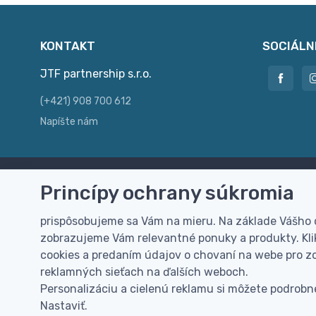
KONTAKT
SOCIÁLN
JTF partnership s.r.o.
(+421) 908 700 612
Napíšte nám
Princípy ochrany súkromia
Doprava zdarma
Vi
Doručenie k Vám domov zdarma od
Rýc
prispôsobujeme sa Vám na mieru. Na základe Vášho
100 EUR (bez DPH)
pre
zobrazujeme Vám relevantné ponuky a produkty. Klik
cookies a predaním údajov o chovaní na webe pro zo
reklamných sieťach na ďalších weboch.
Personalizáciu a cielenú reklamu si môžete podrobne
Nastaviť.