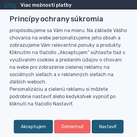
Viac možností platby
Rýchla online platba, bankovým prevodom alebo na
Princípy ochrany súkromia
dobierku
prispôsobujeme sa Vám na mieru. Na základe Vášho
Personalizácia
chovania na webe personalizujeme jeho obsah a
Vyrobíme Vám vlastný originálny darček
zobrazujeme Vám relevantné ponuky a produkty.
Skúsenosť
Kliknutím na tlačidlo „Akceptujem“ súhlasíte tiež s
Široký sortiment, z ktorého Vám pomôžeme vybrať
využívaním cookies a predaním údajov o chovaní
na webe pro zobrazenie cielenej reklamy na
sociálnych sieťach a v reklamných sieťach na
ďalších weboch.
Personalizáciu a cielenú reklamu si môžete
podrobne nastaviť alebo kedykoľvek vypnúť po
kliknutí na tlačidlo Nastaviť.
Akceptujem
Odmietnuť
Nastaviť
0