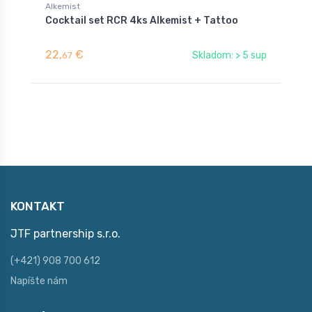
Alkemist
T
Cocktail set RCR 4ks Alkemist + Tattoo
T
22,
€
1
Skladom: > 5 sup
67
KONTAKT
JTF partnership s.r.o.
(+421) 908 700 612
Napíšte nám