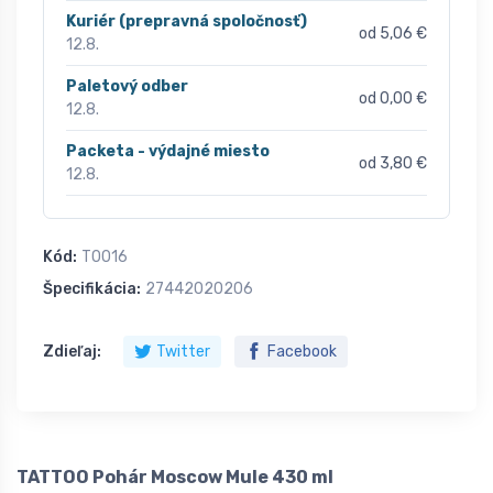
Kuriér (prepravná spoločnosť)
od 5,06 €
12.8.
Paletový odber
od 0,00 €
12.8.
Packeta - výdajné miesto
od 3,80 €
12.8.
Kód:
T0016
Špecifikácia:
27442020206
Zdieľaj:
Twitter
Facebook
TATTOO Pohár Moscow Mule 430 ml