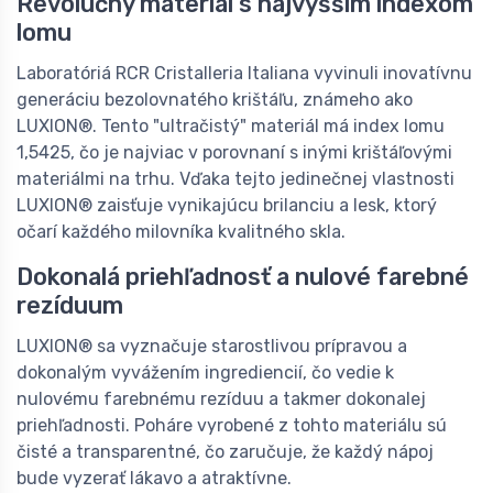
Revolučný materiál s najvyšším indexom
lomu
Laboratóriá RCR Cristalleria Italiana vyvinuli inovatívnu
generáciu bezolovnatého krištáľu, známeho ako
LUXION®. Tento "ultračistý" materiál má index lomu
1,5425, čo je najviac v porovnaní s inými krištáľovými
materiálmi na trhu. Vďaka tejto jedinečnej vlastnosti
LUXION® zaisťuje vynikajúcu brilanciu a lesk, ktorý
očarí každého milovníka kvalitného skla.
Dokonalá priehľadnosť a nulové farebné
rezíduum
LUXION® sa vyznačuje starostlivou prípravou a
dokonalým vyvážením ingrediencií, čo vedie k
nulovému farebnému rezíduu a takmer dokonalej
priehľadnosti. Poháre vyrobené z tohto materiálu sú
čisté a transparentné, čo zaručuje, že každý nápoj
bude vyzerať lákavo a atraktívne.