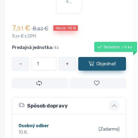
4...
7,
€
51
8,
€
Akcia -15 %
83
9,
€ s DPH
24
Skladom: > 5 ks
Predajná jednotka:
ks
−
+
Objednať
Spôsob dopravy
Osobný odber
(Zadarmo)
10.8.