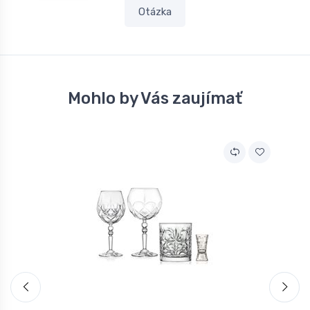
Otázka
Mohlo by Vás zaujímať
A