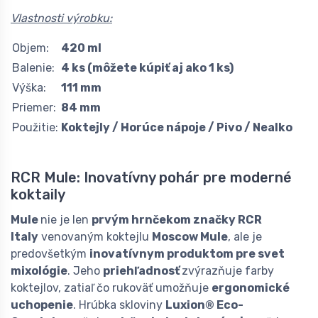
Vlastnosti výrobku:
Objem:
420 ml
Balenie:
4 ks (môžete kúpiť aj ako 1 ks)
Výška:
111 mm
Priemer:
84 mm
Použitie:
Koktejly / Horúce nápoje / Pivo / Nealko
RCR Mule: Inovatívny pohár pre moderné
koktaily
Mule
nie je len
prvým hrnčekom značky RCR
Italy
venovaným koktejlu
Moscow Mule
, ale je
predovšetkým
inovatívnym produktom pre svet
mixológie
. Jeho
priehľadnosť
zvýrazňuje farby
koktejlov, zatiaľ čo rukoväť umožňuje
ergonomické
uchopenie
. Hrúbka skloviny
Luxion® Eco-