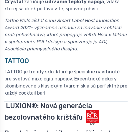
Crystal
zaručuje
udržanie teploty nápoja
, vďaka
ktorej sa drink podáva v tej správnej chvíli.
Tattoo Mule získal cenu Smart Label Host Innovation
Award 2021- významné uznanie za inovácie v oblasti
profi pohostinstva, ktoré propaguje veľtrh Host v Miláne
v spolupráci s POLI.deisgn a sponzoruje ju ADI,
Asociácia priemyselného dizajnu.
TATTOO
TATTOO je trendy sklo, ktoré je špeciálne navrhnuté
pre svetovú mixológiu nápojov. Excentrické dekory
skombinované s klasickým tvarom skla sú perfektné pre
každý cocktail bar!
LUXION®: Nová generácia
bezolovnatého krištáľu