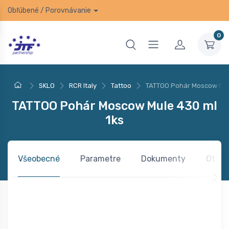
Obľúbené
/
Porovnávanie
0
SKLO
RCR Italy
Tattoo
TATTOO Pohár Moscow Mul
TATTOO Pohár Moscow Mule 430 ml
1ks
Všeobecné
Parametre
Dokumenty
Otázk