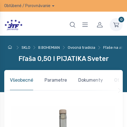
Obľúbené
/
Porovnávanie
0
SKLO
B.BOHEMIAN
Ovocná tradícia
Fľaše na alko
Fľaša 0,50 l PIJATIKA Sveter
Všeobecné
Parametre
Dokumenty
Otázk