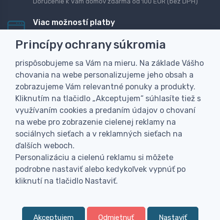
Doručenie k Vám domov zdarma od 100 EUR (bez DPH)
Viac možností platby
Rýchla online platba, bankovým prevodom alebo na
Princípy ochrany súkromia
dobierku
prispôsobujeme sa Vám na mieru. Na základe Vášho
Personalizácia
chovania na webe personalizujeme jeho obsah a
Vyrobíme Vám vlastný originálny darček
zobrazujeme Vám relevantné ponuky a produkty.
Skúsenosť
Kliknutím na tlačidlo „Akceptujem“ súhlasíte tiež s
Široký sortiment, z ktorého Vám pomôžeme vybrať
využívaním cookies a predaním údajov o chovaní
na webe pro zobrazenie cielenej reklamy na
sociálnych sieťach a v reklamných sieťach na
ďalších weboch.
Personalizáciu a cielenú reklamu si môžete
podrobne nastaviť alebo kedykoľvek vypnúť po
kliknutí na tlačidlo Nastaviť.
Akceptujem
Odmietnuť
Nastaviť