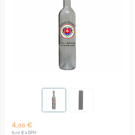
4,
€
88
6,
€ s DPH
00