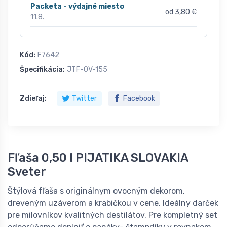
Packeta - výdajné miesto
od 3,80 €
11.8.
Kód:
F7642
Špecifikácia:
JTF-OV-155
Zdieľaj:
Twitter
Facebook
Fľaša 0,50 l PIJATIKA SLOVAKIA
Sveter
Štýlová fľaša s originálnym ovocným dekorom,
dreveným uzáverom a krabičkou v cene. Ideálny darček
pre milovníkov kvalitných destilátov. Pre kompletný set