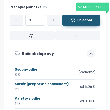
Skladom: > 1 ks
Predajná jednotka:
ks
−
+
Objednať
Spôsob dopravy
Osobný odber
(Zadarmo)
8.8.
Kuriér (prepravná spoločnosť)
od 5,06 €
11.8.
Paletový odber
od 0,00 €
11.8.