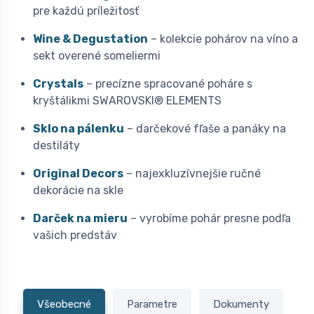
pre každú príležitosť
Wine & Degustation
– kolekcie pohárov na víno a
sekt overené someliermi
Crystals
– precízne spracované poháre s
kryštálikmi SWAROVSKI® ELEMENTS
Sklo na pálenku
– darčekové fľaše a panáky na
destiláty
Original Decors
– najexkluzívnejšie ručné
dekorácie na skle
Darček na mieru
– vyrobíme pohár presne podľa
vašich predstáv
Všeobecné
Parametre
Dokumenty