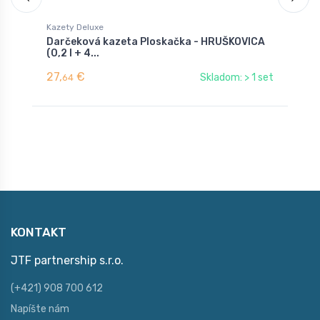
Kazety Deluxe
F
Darčeková kazeta Ploskačka - HRUŠKOVICA
F
(0,2 l + 4...
27,
€
7
Skladom: > 1 set
64
KONTAKT
JTF partnership s.r.o.
(+421) 908 700 612
Napíšte nám