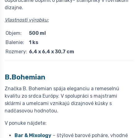
odporúčame doplniť o panáky- štamprlíky v rovnakom
dizajne.
Vlastnosti výrobku:
Objem:
500 ml
Balenie:
1 ks
Rozmery:
6,4 x 6,4 x 30,7 cm
B.Bohemian
Značka B. Bohemian spája eleganciu a remeselnú
kvalitu zo srdca Európy. V spolupráci s majstrami
sklármi a umelcami vznikajú dizajnové kúsky s
nadčasovou hodnotou.
V ponuke nájdete:
Bar & Mixology
– štýlové barové poháre, vhodné