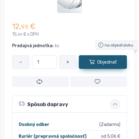
12,
€
93
15,
€ s DPH
90
na objednávku
Predajná jednotka:
ks
−
+
Objednať
Spôsob dopravy
Osobný odber
(Zadarmo)
Kuriér (prepravná spoločnosť)
od 5,06 €