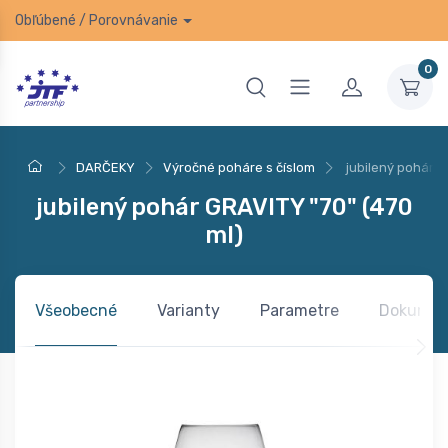
Obľúbené
/
Porovnávanie
0
DARČEKY
Výročné poháre s číslom
jubilený pohár G
jubilený pohár GRAVITY "70" (470
ml)
Všeobecné
Varianty
Parametre
Dokumen