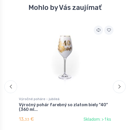
Mohlo by Vás zaujímať
Výročné poháre - jubileá
N
Výročný pohár farebný so zlatom biely "40"
P
(360 ml...
13,
€
6
Skladom: > 1 ks
33