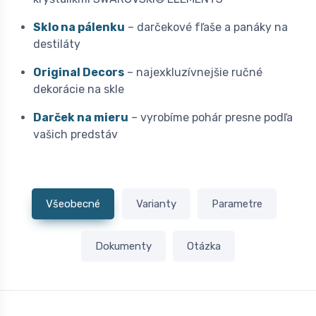
Sklo na pálenku
– darčekové fľaše a panáky na
destiláty
Original Decors
– najexkluzívnejšie ručné
dekorácie na skle
Darček na mieru
– vyrobíme pohár presne podľa
vašich predstáv
Všeobecné
Varianty
Parametre
Dokumenty
Otázka