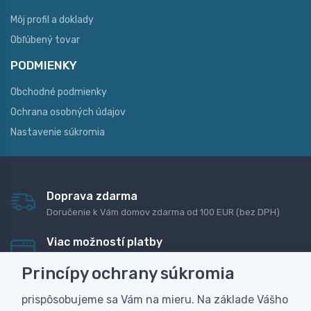
Môj profil a doklady
Obľúbený tovar
PODMIENKY
Obchodné podmienky
Ochrana osobných údajov
Nastavenie súkromia
Doprava zdarma
Doručenie k Vám domov zdarma od 100 EUR (bez DPH)
Viac možností platby
Rýchla online platba, bankovým prevodom alebo na
Princípy ochrany súkromia
dobierku
prispôsobujeme sa Vám na mieru. Na základe Vášho
Personalizácia