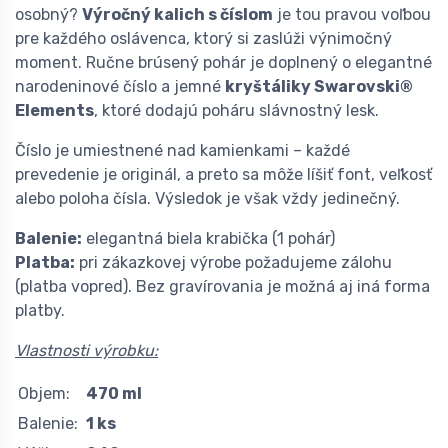
osobný?
Výročný kalich s číslom
je tou pravou voľbou
pre každého oslávenca, ktorý si zaslúži výnimočný
moment. Ručne brúsený pohár je doplnený o elegantné
narodeninové číslo a jemné
kryštáliky Swarovski®
Elements
, ktoré dodajú poháru slávnostný lesk.
Číslo je umiestnené nad kamienkami – každé
prevedenie je originál, a preto sa môže líšiť font, veľkosť
alebo poloha čísla. Výsledok je však vždy jedinečný.
Balenie:
elegantná biela krabička (1 pohár)
Platba:
pri zákazkovej výrobe požadujeme zálohu
(platba vopred). Bez gravírovania je možná aj iná forma
platby.
Vlastnosti výrobku:
Objem:
470 ml
Balenie:
1 ks