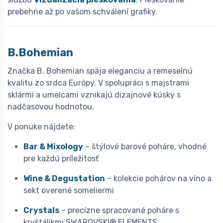
prebehne až po vašom schválení grafiky.
B.Bohemian
Značka B. Bohemian spája eleganciu a remeselnú
kvalitu zo srdca Európy. V spolupráci s majstrami
sklármi a umelcami vznikajú dizajnové kúsky s
nadčasovou hodnotou.
V ponuke nájdete:
Bar & Mixology
– štýlové barové poháre, vhodné
pre každú príležitosť
Wine & Degustation
– kolekcie pohárov na víno a
sekt overené someliermi
Crystals
– precízne spracované poháre s
kryštálikmi SWAROVSKI® ELEMENTS