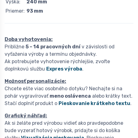
Výška:
240 mm
Priemer:
93 mm
Doba vyhotovenia:
Približne
5 – 14 pracovných dní
v závislosti od
vyťaženia výroby a termínu objednávky.
Ak potrebujete vyhotovenie rýchlejšie, zvoľte
doplnkovú službu
Expres výroba
.
Možnosť personalizácie:
Chcete ešte viac osobného dotyku? Nechajte si na
pohár vygravírovať
meno oslávenca
alebo krátky text.
Stačí doplniť produkt o
Pieskovanie krátkeho textu
.
Grafický náhľad:
Ak si želáte pred výrobou vidieť ako pravdepodobne
bude vyzerať hotový výrobok, pridajte si do košíka
službu
Vizualizácia pieskovania
. Pieskovanie