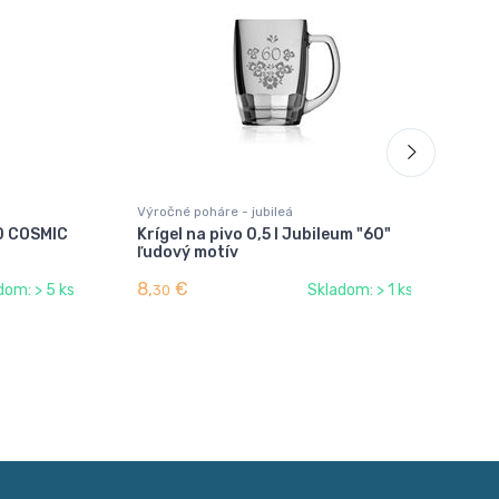
Výročné poháre - jubileá
Výr
60 COSMIC
Krígel na pivo 0,5 l Jubileum "60"
Krí
ľudový motív
ľu
8,
€
8,
dom: > 5 ks
Skladom: > 1 ks
30