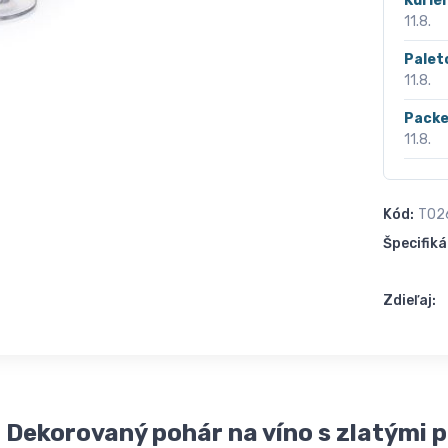
Kurié
11.8.
Palet
11.8.
Packe
11.8.
Kód:
T02
Špecifiká
Zdieľaj:
 Dekorovaný pohár na víno s zlatými 