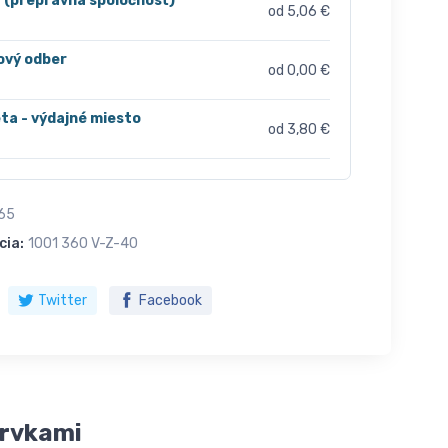
r (prepravná spoločnosť)
od 5,06 €
ový odber
od 0,00 €
ta - výdajné miesto
od 3,80 €
65
cia:
1001 360 V-Z-40
Twitter
Facebook
prvkami