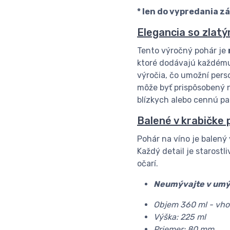
* len do vypredania z
Elegancia so zlat
Tento výročný pohár je
ktoré dodávajú každému 
výročia, čo umožní pers
môže byť prispôsobený 
blízkych alebo cennú p
Balené v krabičke 
Pohár na víno je balený 
Každý detail je starostl
očarí.
Neumývajte v umý
Objem 360 ml - vhod
Výška: 225 ml
Priemer: 80 mm