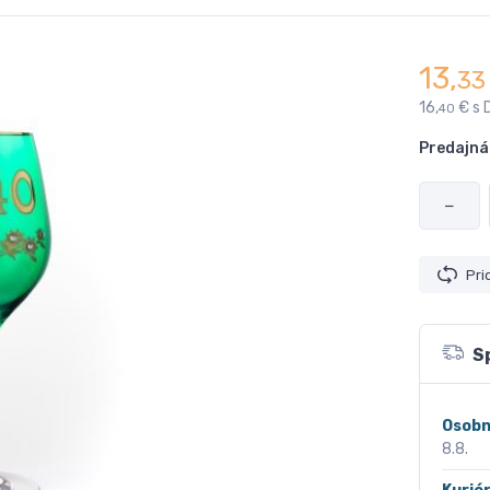
13,
33
16,
€ s 
40
Predajná
−
Pri
S
Osobn
8.8.