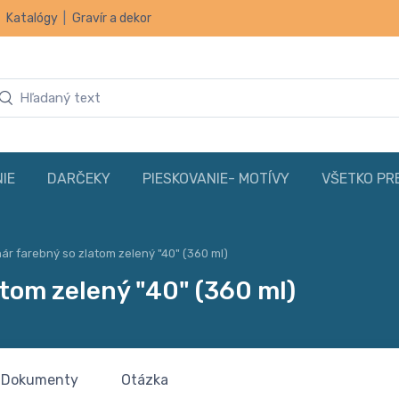
|
Katalógy
|
Gravír a dekor
IE
DARČEKY
PIESKOVANIE- MOTÍVY
VŠETKO PR
ár farebný so zlatom zelený "40" (360 ml)
tom zelený "40" (360 ml)
Dokumenty
Otázka