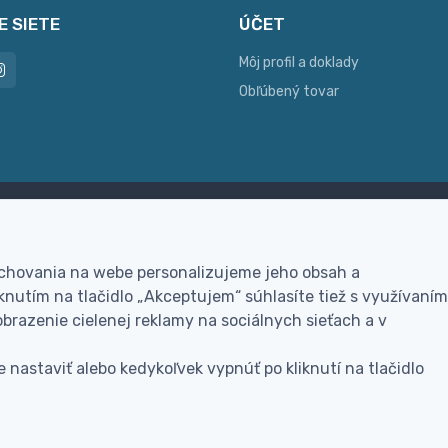
E SIETE
ÚČET
Môj profil a doklady
Obľúbený tovar
ac možností platby
Personalizácia
hla online platba, bankovým
Vyrobíme Vám vlastný ori
 chovania na webe personalizujeme jeho obsah a
vodom alebo na dobierku
darček
nutím na tlačidlo „Akceptujem“ súhlasíte tiež s využívaním
brazenie cielenej reklamy na sociálnych sieťach a v
 nastaviť alebo kedykoľvek vypnúť po kliknutí na tlačidlo