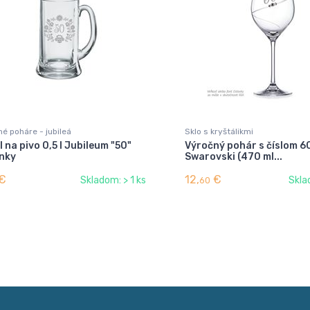
é poháre - jubileá
Sklo s kryštálikmi
l na pivo 0,5 l Jubileum "50"
Výročný pohár s číslom 
inky
Swarovski (470 ml...
€
12,
€
Skladom: > 1 ks
Skla
60