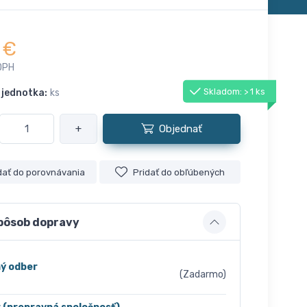
€
DPH
Skladom: > 1 ks
 jednotka:
ks
+
Objednať
dať do porovnávania
Pridať do obľúbených
pôsob dopravy
ý odber
(Zadarmo)