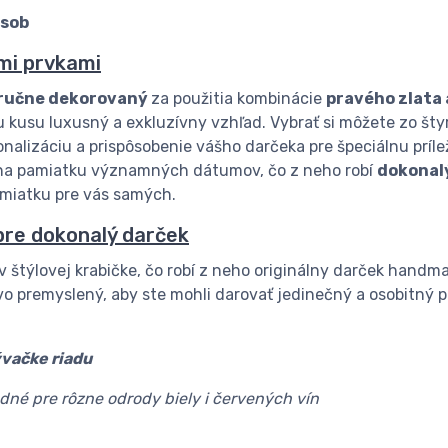
ásob
ými prvkami
ručne dekorovaný
za použitia kombinácie
pravého zlata 
kusu luxusný a exkluzívny vzhľad. Vybrať si môžete zo štyro
onalizáciu a prispôsobenie vášho darčeka pre špeciálnu príle
na pamiatku významných dátumov, čo z neho robí
dokonal
amiatku pre vás samých.
pre dokonalý darček
v štýlovej krabičke, čo robí z neho originálny darček handma
ivo premyslený, aby ste mohli darovať jedinečný a osobitný p
vačke riadu
né pre rôzne odrody biely i červených vín