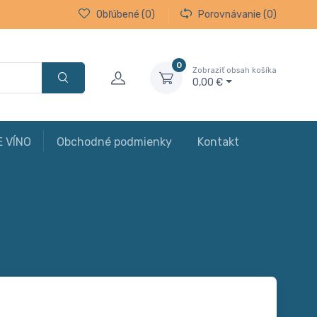
Obľúbené
(0)
Porovnávanie
(0)
0
Zobraziť obsah košíka
0,00 €
E VÍNO
Obchodné podmienky
Kontakt