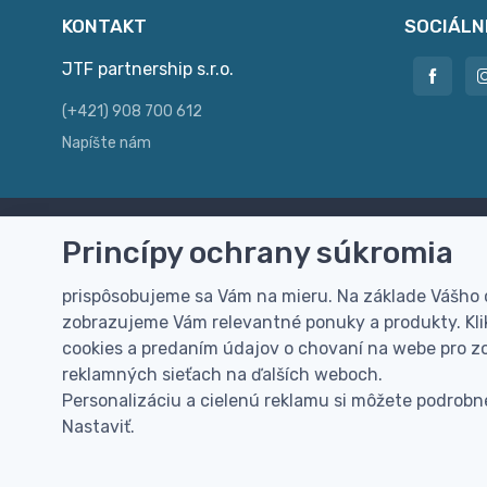
KONTAKT
SOCIÁLN
JTF partnership s.r.o.
(+421) 908 700 612
Napíšte nám
Princípy ochrany súkromia
Doprava zdarma
Vi
Doručenie k Vám domov zdarma od
Rýc
prispôsobujeme sa Vám na mieru. Na základe Vášho
100 EUR (bez DPH)
pre
zobrazujeme Vám relevantné ponuky a produkty. Klik
cookies a predaním údajov o chovaní na webe pro zo
reklamných sieťach na ďalších weboch.
Personalizáciu a cielenú reklamu si môžete podrobne
Nastaviť.