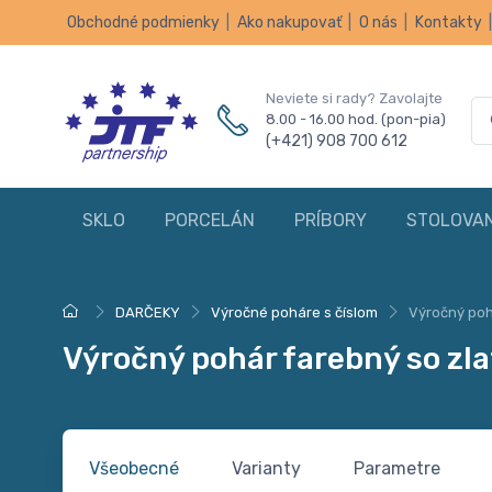
Obchodné podmienky
|
Ako nakupovať
|
O nás
|
Kontakty
Neviete si rady? Zavolajte
8.00 - 16.00 hod. (pon-pia)
(+421) 908 700 612
SKLO
PORCELÁN
PRÍBORY
STOLOVAN
DARČEKY
Výročné poháre s číslom
Výročný poh
Výročný pohár farebný so zla
Všeobecné
Varianty
Parametre