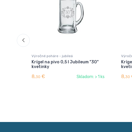
Výročné poháre - jubileá
Výročn
Krígel na pivo 0,5 l Jubileum "30"
Kríge
kvetinky
kvet
8,
€
8,
Skladom: > 1 ks
30
30