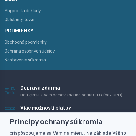
Môj profil a doklady
Obľúbený tovar
PODMIENKY
Obchodné podmienky
Ochrana osobných údajov
Nastavenie súkromia
Doprava zdarma
Doručenie k Vám domov zdarma od 100 EUR (bez DPH)
Viac možností platby
Rýchla online platba, bankovým prevodom alebo na
Princípy ochrany súkromia
dobierku
prispôsobujeme sa Vám na mieru. Na základe Vášho
Personalizácia