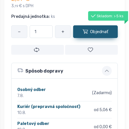
3,
€ s DPH
19
Skladom: > 5 ks
Predajná jednotka:
ks
−
+
Objednať
Spôsob dopravy
Osobný odber
(Zadarmo)
7.8.
Kuriér (prepravná spoločnosť)
od 5,06 €
10.8.
Paletový odber
od 0,00 €