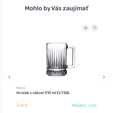
Mohlo by Vás zaujímať
Elysia
E
Hrnček s uškom 310 ml ELYSIA
P
3,
€
3
Skladom: > 5 ks
88