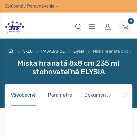
Obľúbené
/
Porovnávanie
0
SKLO
PASABAHCE
Elysia
Miska hranatá 8x8 cm 
Miska hranatá 8x8 cm 235 ml
stohovateľná ELYSIA
Všeobecné
Parametre
Dokumenty
Otázk