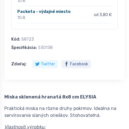
10.8.
Packeta - výdajné miesto
od 3,80 €
10.8.
Kód:
S8723
Špecifikácia:
530138
Zdieľaj:
Twitter
Facebook
Miska sklenená hranatá 8x8 cm ELYSIA
Praktická miska na rôzne druhy pokrmov. Ideálna na
servírovanie slaných orieškov. Stohovateľná.
Vlastnosti výrobku: