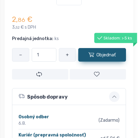
2,
€
86
3,
€ s DPH
52
Skladom: > 5 ks
Predajná jednotka:
ks
−
+
Objednať
Spôsob dopravy
Osobný odber
(Zadarmo)
6.8.
Kuriér (prepravná spoločnosť)