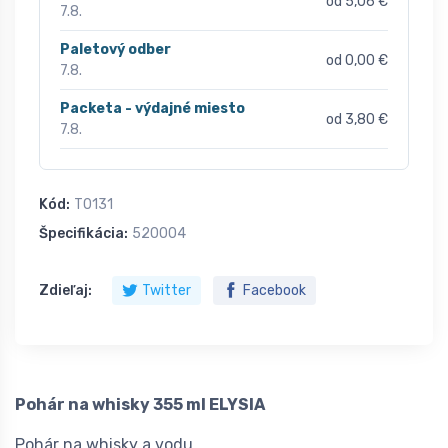
od 5,06 €
7.8.
Paletový odber
od 0,00 €
7.8.
Packeta - výdajné miesto
od 3,80 €
7.8.
Kód:
T0131
Špecifikácia:
520004
Zdieľaj:
Twitter
Facebook
Pohár na whisky 355 ml ELYSIA
Pohár na whisky a vodu.