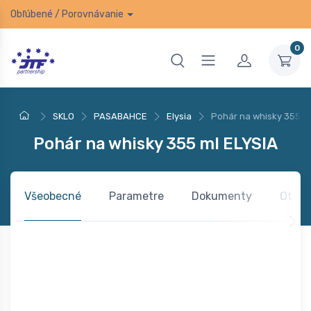
Obľúbené
/
Porovnávanie
0
SKLO
PASABAHCE
Elysia
Pohár na whisky 355 m
Pohár na whisky 355 ml ELYSIA
Všeobecné
Parametre
Dokumenty
Otázk