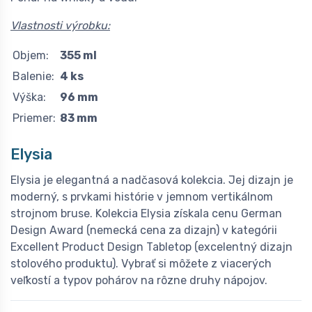
Vlastnosti výrobku:
Objem:
355 ml
Balenie:
4 ks
Výška:
96 mm
Priemer:
83 mm
Elysia
Elysia je elegantná a nadčasová kolekcia. Jej dizajn je
moderný, s prvkami histórie v jemnom vertikálnom
strojnom bruse. Kolekcia Elysia získala cenu German
Design Award (nemecká cena za dizajn) v kategórii
Excellent Product Design Tabletop (excelentný dizajn
stolového produktu). Vybrať si môžete z viacerých
veľkostí a typov pohárov na rôzne druhy nápojov.