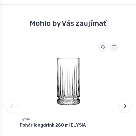
Mohlo by Vás zaujímať
Elysia
E
Pohár longdrink 280 ml ELYSIA
P