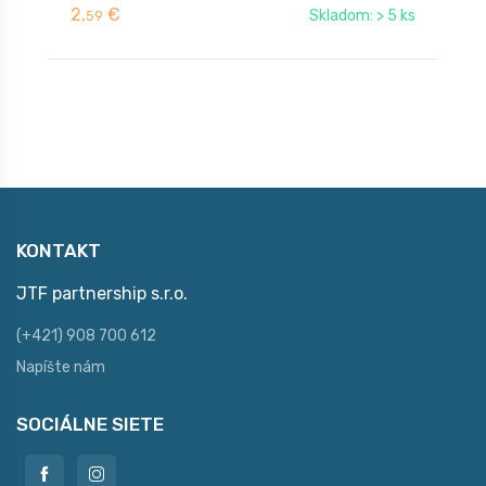
2,
€
4
Skladom: > 5 ks
59
KONTAKT
JTF partnership s.r.o.
(+421) 908 700 612
Napíšte nám
SOCIÁLNE SIETE