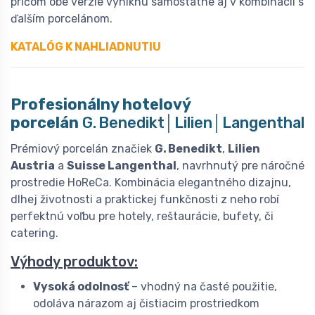
pričom obe verzie vyniknú samostatne aj v kombinácii s
ďalším porcelánom.
KATALÓG K NAHLIADNUTIU
Profesionálny hotelový
porcelán
G. Benedikt│Lilien│Langenthal
Prémiový porcelán značiek
G. Benedikt
,
Lilien
Austria
a
Suisse Langenthal
, navrhnutý pre náročné
prostredie HoReCa. Kombinácia elegantného dizajnu,
dlhej životnosti a praktickej funkčnosti z neho robí
perfektnú voľbu pre hotely, reštaurácie, bufety, či
catering.
Výhody produktov:
Vysoká odolnosť
– vhodný na časté použitie,
odoláva nárazom aj čistiacim prostriedkom