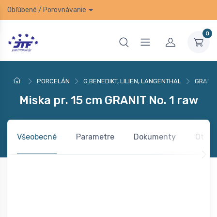
Obľúbené
/
Porovnávanie
0
PORCELÁN
G.BENEDIKT, LILIEN, LANGENTHAL
GRANIT
Miska pr. 15 cm GRANIT No. 1 raw
Všeobecné
Parametre
Dokumenty
Otázk