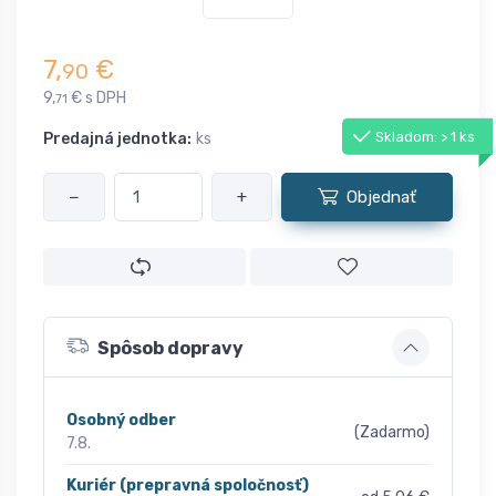
7,
€
90
9,
€ s DPH
71
Skladom: > 1 ks
Predajná jednotka:
ks
−
+
Objednať
Spôsob dopravy
Osobný odber
(Zadarmo)
7.8.
Kuriér (prepravná spoločnosť)