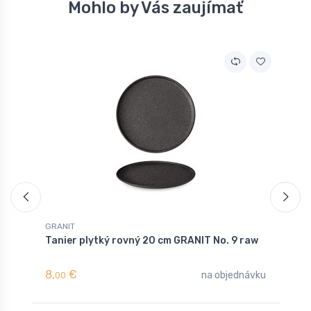
Mohlo by Vás zaujímať
GRANIT
G
Tanier plytký rovný 20 cm GRANIT No. 9 raw
M
8,
€
8
na objednávku
00