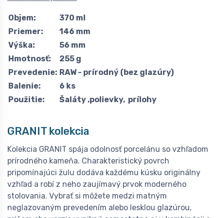
Objem:
370 ml
Priemer:
146 mm
Výška:
56 mm
Hmotnosť:
255 g
Prevedenie:
RAW - prírodný (bez glazúry)
Balenie:
6 ks
Použitie:
Šaláty ,polievky, prílohy
GRANIT kolekcia
Kolekcia GRANIT spája odolnosť porcelánu so vzhľadom
prírodného kameňa. Charakteristický povrch
pripomínajúci žulu dodáva každému kúsku originálny
vzhľad a robí z neho zaujímavý prvok moderného
stolovania. Vybrať si môžete medzi matným
neglazovaným prevedením alebo lesklou glazúrou,