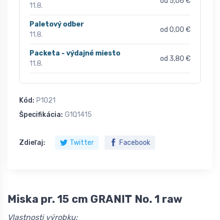
od 5,06 €
11.8.
Paletový odber
od 0,00 €
11.8.
Packeta - výdajné miesto
od 3,80 €
11.8.
Kód:
P1021
Špecifikácia:
G1Q1415
Zdieľaj:
Twitter
Facebook
Miska pr. 15 cm GRANIT No. 1 raw
Vlastnosti výrobku: