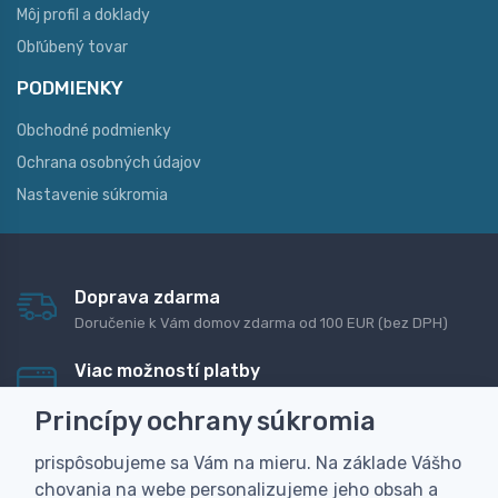
Môj profil a doklady
Obľúbený tovar
PODMIENKY
Obchodné podmienky
Ochrana osobných údajov
Nastavenie súkromia
Doprava zdarma
Doručenie k Vám domov zdarma od 100 EUR (bez DPH)
Viac možností platby
Rýchla online platba, bankovým prevodom alebo na
Princípy ochrany súkromia
dobierku
prispôsobujeme sa Vám na mieru. Na základe Vášho
Personalizácia
chovania na webe personalizujeme jeho obsah a
Vyrobíme Vám vlastný originálny darček