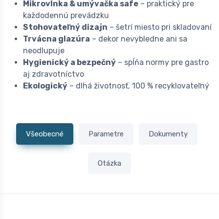
Mikrovlnka & umývačka safe
– praktický pre
každodennú prevádzku
Stohovateľný dizajn
– šetrí miesto pri skladovaní
Trvácna glazúra
– dekor nevybledne ani sa
neodlupuje
Hygienický a bezpečný
– spĺňa normy pre gastro
aj zdravotníctvo
Ekologický
– dlhá životnosť, 100 % recyklovateľný
Všeobecné
Parametre
Dokumenty
Otázka