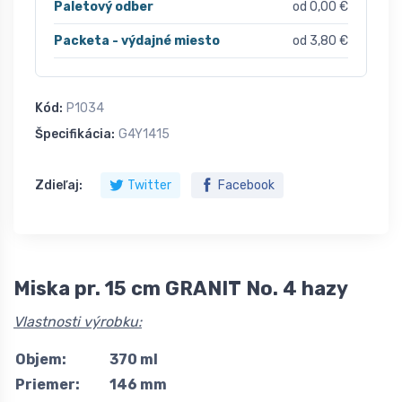
Paletový odber
od 0,00 €
Packeta - výdajné miesto
od 3,80 €
Kód:
P1034
Špecifikácia:
G4Y1415
Zdieľaj:
Twitter
Facebook
Miska pr. 15 cm GRANIT No. 4 hazy
Vlastnosti výrobku:
Objem:
370 ml
Priemer:
146 mm