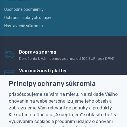
Obchodné podmienky
Ochrana osobných údajov
Nastavenie súkromia
Doprava zdarma
Doručenie k Vám domov zdarma od 100 EUR (bez DPH)
Viac možností platby
Rýchla online platba, bankovým prevodom alebo na
Princípy ochrany súkromia
dobierku
prispôsobujeme sa Vám na mieru. Na základe Vášho
Personalizácia
chovania na webe personalizujeme jeho obsah a
Vyrobíme Vám vlastný originálny darček
zobrazujeme Vám relevantné ponuky a produkty.
Skúsenosť
Kliknutím na tlačidlo „Akceptujem“ súhlasíte tiež s
Široký sortiment, z ktorého Vám pomôžeme vybrať
využívaním cookies a predaním údajov o chovaní