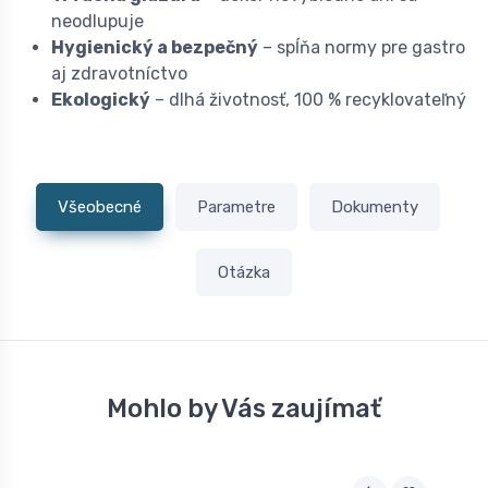
neodlupuje
Hygienický a bezpečný
– spĺňa normy pre gastro
aj zdravotníctvo
Ekologický
– dlhá životnosť, 100 % recyklovateľný
Všeobecné
Parametre
Dokumenty
Otázka
Mohlo by Vás zaujímať