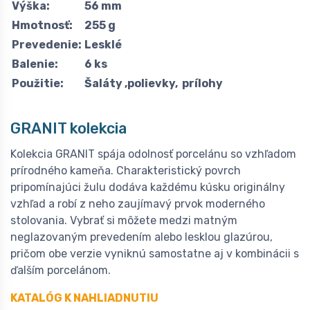
Výška:
56 mm
Hmotnosť:
255 g
Prevedenie:
Lesklé
Balenie:
6 ks
Použitie:
Šaláty ,polievky, prílohy
GRANIT kolekcia
Kolekcia GRANIT spája odolnosť porcelánu so vzhľadom
prírodného kameňa. Charakteristický povrch
pripomínajúci žulu dodáva každému kúsku originálny
vzhľad a robí z neho zaujímavý prvok moderného
stolovania. Vybrať si môžete medzi matným
neglazovaným prevedením alebo lesklou glazúrou,
pričom obe verzie vyniknú samostatne aj v kombinácii s
ďalším porcelánom.
KATALÓG K NAHLIADNUTIU