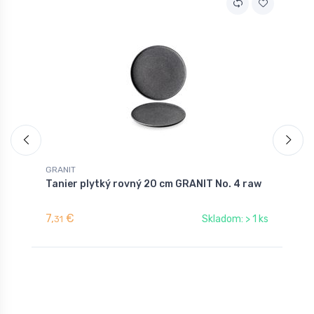
GRANIT
G
Tanier plytký rovný 20 cm GRANIT No. 4 raw
M
7,
€
1
Skladom: > 1 ks
31