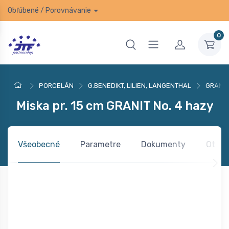
Obľúbené
/
Porovnávanie
0
PORCELÁN
G.BENEDIKT, LILIEN, LANGENTHAL
GRANIT
Miska pr. 15 cm GRANIT No. 4 hazy
Všeobecné
Parametre
Dokumenty
Otázk