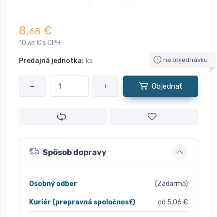
8,
€
68
10,
€ s DPH
68
na objednávku
Predajná jednotka:
ks
−
+
Objednať
Spôsob dopravy
Osobný odber
(Zadarmo)
Kuriér (prepravná spoločnosť)
od 5,06 €