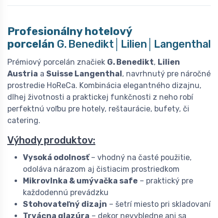
Profesionálny hotelový
porcelán
G. Benedikt│Lilien│Langenthal
Prémiový porcelán značiek
G. Benedikt
,
Lilien
Austria
a
Suisse Langenthal
, navrhnutý pre náročné
prostredie HoReCa. Kombinácia elegantného dizajnu,
dlhej životnosti a praktickej funkčnosti z neho robí
perfektnú voľbu pre hotely, reštaurácie, bufety, či
catering.
Výhody produktov:
Vysoká odolnosť
– vhodný na časté použitie,
odoláva nárazom aj čistiacim prostriedkom
Mikrovlnka & umývačka safe
– praktický pre
každodennú prevádzku
Stohovateľný dizajn
– šetrí miesto pri skladovaní
Trvácna glazúra
– dekor nevybledne ani sa