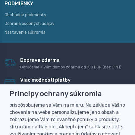
PODMIENKY
Obchodné podmienky
Ochrana osobných údajov
Nastavenie súkromia
Doprava zdarma
Doručenie k Vám domov zdarma od 100 EUR (bez DPH)
Viac možností platby
Rýchla online platba, bankovým prevodom alebo na
Princípy ochrany súkromia
dobierku
prispôsobujeme sa Vám na mieru. Na základe Vášho
Personalizácia
chovania na webe personalizujeme jeho obsah a
Vyrobíme Vám vlastný originálny darček
zobrazujeme Vám relevantné ponuky a produkty.
Skúsenosť
Kliknutím na tlačidlo „Akceptujem“ súhlasíte tiež s
Široký sortiment, z ktorého Vám pomôžeme vybrať
využívaním cookies a predaním údajov o chovaní