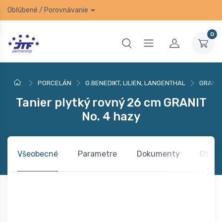
Obľúbené
/
Porovnávanie
0
PORCELÁN
G.BENEDIKT, LILIEN, LANGENTHAL
GRANIT
Tanier plytký rovný 26 cm GRANIT
No. 4 hazy
Všeobecné
Parametre
Dokumenty
Otázk