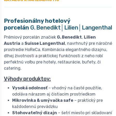
Profesionálny hotelový
porcelán
G. Benedikt│Lilien│Langenthal
Prémiový porcelán značiek
G. Benedikt
,
Lilien
Austria
a
Suisse Langenthal
, navrhnutý pre náročné
prostredie HoReCa. Kombinácia elegantného dizajnu,
dlhej životnosti a praktickej funkčnosti z neho robí
perfektnú voľbu pre hotely, reštaurácie, bufety, či
catering.
Výhody produktov:
Vysoká odolnosť
– vhodný na časté použitie,
odoláva nárazom aj čistiacim prostriedkom
Mikrovlnka & umývačka safe
– praktický pre
každodennú prevádzku
Stohovateľný dizajn
– šetrí miesto pri skladovaní