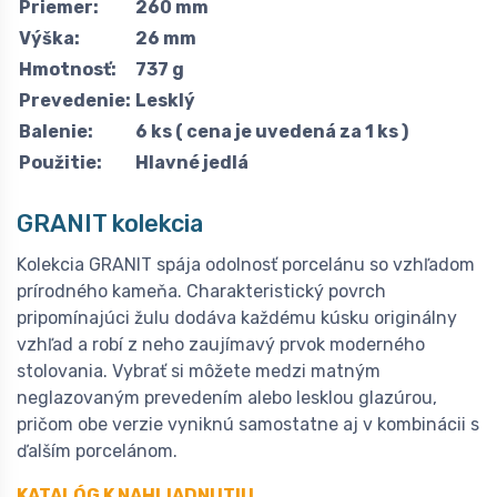
Priemer:
260 mm
Výška:
26 mm
Hmotnosť:
737 g
Prevedenie:
Lesklý
Balenie:
6 ks ( cena je uvedená za 1 ks )
Použitie:
Hlavné jedlá
GRANIT kolekcia
Kolekcia GRANIT spája odolnosť porcelánu so vzhľadom
prírodného kameňa. Charakteristický povrch
pripomínajúci žulu dodáva každému kúsku originálny
vzhľad a robí z neho zaujímavý prvok moderného
stolovania. Vybrať si môžete medzi matným
neglazovaným prevedením alebo lesklou glazúrou,
pričom obe verzie vyniknú samostatne aj v kombinácii s
ďalším porcelánom.
KATALÓG K NAHLIADNUTIU