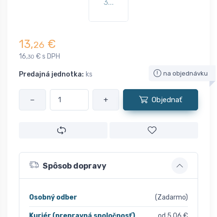
3...
13,
€
26
16,
€ s DPH
30
na objednávku
Predajná jednotka:
ks
−
+
Objednať
Spôsob dopravy
Osobný odber
(Zadarmo)
Kuriér (prepravná spoločnosť)
od 5,06 €