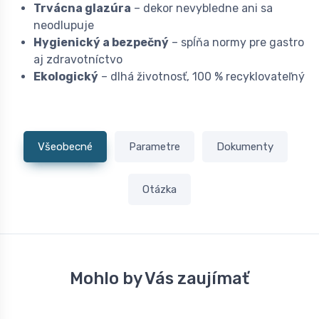
Trvácna glazúra
– dekor nevybledne ani sa
neodlupuje
Hygienický a bezpečný
– spĺňa normy pre gastro
aj zdravotníctvo
Ekologický
– dlhá životnosť, 100 % recyklovateľný
Všeobecné
Parametre
Dokumenty
Otázka
Mohlo by Vás zaujímať