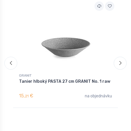
GRANIT
G
Tanier hlboký PASTA 27 cm GRANIT No. 1 raw
T
g
15,
€
7
na objednávku
21