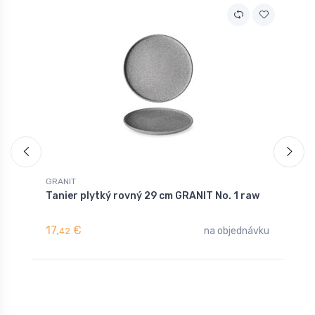
GRANIT
G
Tanier plytký rovný 29 cm GRANIT No. 1 raw
T
g
17,
€
1
na objednávku
42