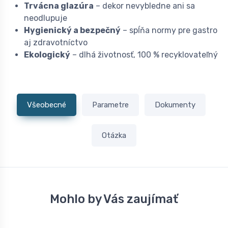
Trvácna glazúra
– dekor nevybledne ani sa
neodlupuje
Hygienický a bezpečný
– spĺňa normy pre gastro
aj zdravotníctvo
Ekologický
– dlhá životnosť, 100 % recyklovateľný
Všeobecné
Parametre
Dokumenty
Otázka
Mohlo by Vás zaujímať