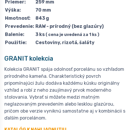
Priemer:
259 mm
Výška:
70 mm
Hmotnosť:
843 g
Prevedenie:
RAW - prírodný (bez glazúry)
Balenie:
3 ks
( cena je uvedená za 1 ks )
Použitie:
Cestoviny, rizotá, šaláty
GRANIT kolekcia
Kolekcia GRANIT spája odolnosť porcelánu so vzhľadom
prírodného kameňa. Charakteristický povrch
pripomínajúci žulu dodáva každému kúsku originálny
vzhľad a robí z neho zaujímavý prvok moderného
stolovania. Vybrať si môžete medzi matným
neglazovaným prevedením alebo lesklou glazúrou,
pričom obe verzie vyniknú samostatne aj v kombinácii s
ďalším porcelánom.
KATALÓG K NAHLIADNUTIU