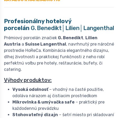
Profesionálny hotelový
porcelán
G. Benedikt│Lilien│Langenthal
Prémiový porcelán značiek
G. Benedikt
,
Lilien
Austria
a
Suisse Langenthal
, navrhnutý pre náročné
prostredie HoReCa. Kombinácia elegantného dizajnu,
dlhej životnosti a praktickej funkčnosti z neho robí
perfektnú voľbu pre hotely, reštaurácie, bufety, či
catering.
Výhody produktov:
Vysoká odolnosť
– vhodný na časté použitie,
odoláva nárazom aj čistiacim prostriedkom
Mikrovlnka & umývačka safe
– praktický pre
každodennú prevádzku
Stohovateľný dizajn
– šetrí miesto pri skladovaní