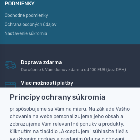
PODMIENKY
Obchodné podmienky
Ochrana osobných údajov
Nastavenie súkromia
Doprava zdarma
Doručenie k Vám domov zdarma od 100 EUR (bez DPH)
Viac možností platby
Rýchla online platba, bankovým prevodom alebo na
Princípy ochrany súkromia
dobierku
prispôsobujeme sa Vám na mieru. Na základe Vášho
Personalizácia
chovania na webe personalizujeme jeho obsah a
Vyrobíme Vám vlastný originálny darček
zobrazujeme Vám relevantné ponuky a produkty.
Skúsenosť
Kliknutím na tlačidlo „Akceptujem“ súhlasíte tiež s
Široký sortiment, z ktorého Vám pomôžeme vybrať
využívaním cookies a predaním údajov o chovaní