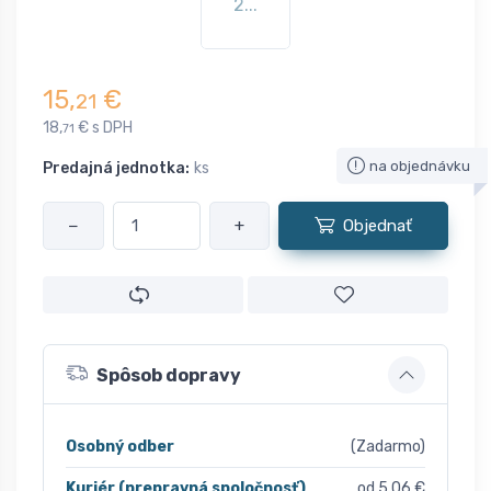
2...
15,
€
21
18,
€ s DPH
71
na objednávku
Predajná jednotka:
ks
−
+
Objednať
Spôsob dopravy
Osobný odber
(Zadarmo)
Kuriér (prepravná spoločnosť)
od 5,06 €