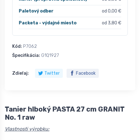
Paletový odber
od 0,00 €
Packeta - výdajné miesto
od 3,80 €
Kód:
P7062
Špecifikácia:
G1Q1927
Zdieľaj:
Twitter
Facebook
Tanier hlboký PASTA 27 cm GRANIT
No. 1 raw
Vlastnosti výrobku: