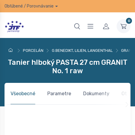
Obľúbené
/
Porovnávanie
0
PORCELÁN
G.BENEDIKT, LILIEN, LANGENTHAL
GRANIT
Tanier hlboký PASTA 27 cm GRANIT
No. 1 raw
Všeobecné
Parametre
Dokumenty
Otázk