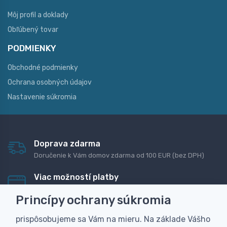
Môj profil a doklady
Obľúbený tovar
PODMIENKY
Obchodné podmienky
Ochrana osobných údajov
Nastavenie súkromia
Doprava zdarma
Doručenie k Vám domov zdarma od 100 EUR (bez DPH)
Viac možností platby
Rýchla online platba, bankovým prevodom alebo na
Princípy ochrany súkromia
dobierku
prispôsobujeme sa Vám na mieru. Na základe Vášho
Personalizácia