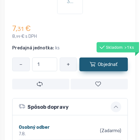
3...
7,
€
31
8,
€ s DPH
99
Skladom: > 1 ks
Predajná jednotka:
ks
−
+
Objednať
Spôsob dopravy
Osobný odber
(Zadarmo)
7.8.