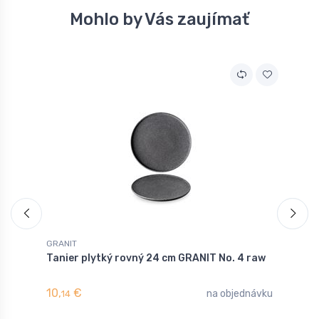
Mohlo by Vás zaujímať
GRANIT
G
Tanier plytký rovný 24 cm GRANIT No. 4 raw
T
10,
€
1
na objednávku
14