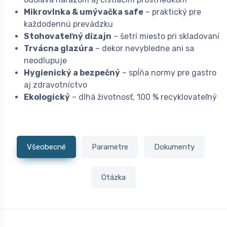
Mikrovlnka & umývačka safe
– praktický pre
každodennú prevádzku
Stohovateľný dizajn
– šetrí miesto pri skladovaní
Trvácna glazúra
– dekor nevybledne ani sa
neodlupuje
Hygienický a bezpečný
– spĺňa normy pre gastro
aj zdravotníctvo
Ekologický
– dlhá životnosť, 100 % recyklovateľný
Všeobecné
Parametre
Dokumenty
Otázka