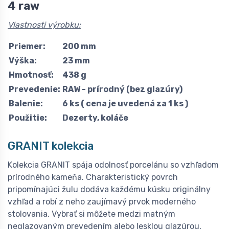
4 raw
Vlastnosti výrobku:
Priemer:
200 mm
Výška:
23 mm
Hmotnosť:
438 g
Prevedenie:
RAW - prírodný (bez glazúry)
Balenie:
6 ks ( cena je uvedená za 1 ks )
Použitie:
Dezerty, koláče
GRANIT kolekcia
Kolekcia GRANIT spája odolnosť porcelánu so vzhľadom
prírodného kameňa. Charakteristický povrch
pripomínajúci žulu dodáva každému kúsku originálny
vzhľad a robí z neho zaujímavý prvok moderného
stolovania. Vybrať si môžete medzi matným
neglazovaným prevedením alebo lesklou glazúrou,