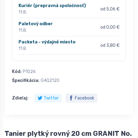
Kuriér (prepravná spoločnosť)
od 5,06 €
11.8.
Paletový odber
od 0,00 €
11.8.
Packeta - výdajné miesto
od 3,80 €
11.8.
Kód:
P1026
Špecifikácia:
G4Q2120
Zdieľaj:
Twitter
Facebook
Tanier plytký rovný 20 cm GRANIT No.