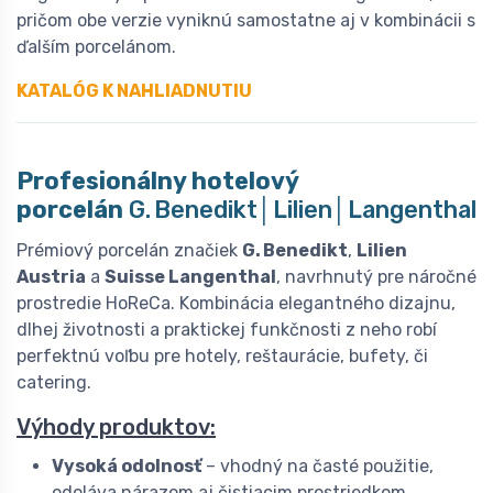
pričom obe verzie vyniknú samostatne aj v kombinácii s
ďalším porcelánom.
KATALÓG K NAHLIADNUTIU
Profesionálny hotelový
porcelán
G. Benedikt│Lilien│Langenthal
Prémiový porcelán značiek
G. Benedikt
,
Lilien
Austria
a
Suisse Langenthal
, navrhnutý pre náročné
prostredie HoReCa. Kombinácia elegantného dizajnu,
dlhej životnosti a praktickej funkčnosti z neho robí
perfektnú voľbu pre hotely, reštaurácie, bufety, či
catering.
Výhody produktov:
Vysoká odolnosť
– vhodný na časté použitie,
odoláva nárazom aj čistiacim prostriedkom