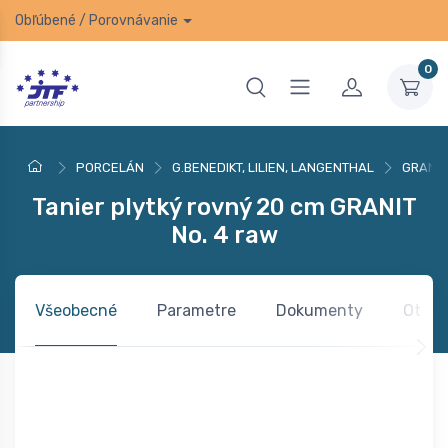
Obľúbené
/
Porovnávanie
0
PORCELÁN
G.BENEDIKT, LILIEN, LANGENTHAL
GRANIT
Tanier plytký rovný 20 cm GRANIT
No. 4 raw
Všeobecné
Parametre
Dokumenty
Otázk