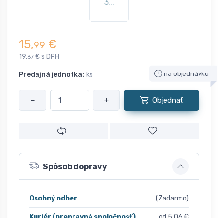
3...
15,
€
99
19,
€ s DPH
67
na objednávku
Predajná jednotka:
ks
−
+
Objednať
Spôsob dopravy
Osobný odber
(Zadarmo)
Kuriér (prepravná spoločnosť)
od 5,06 €