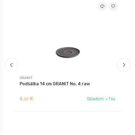
GRANIT
G
Podšálka 14 cm GRANIT No. 4 raw
M
4,
€
1
Skladom: > 1 ks
50