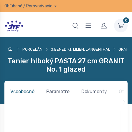
Obľúbené
/
Porovnávanie
0
PORCELÁN
G.BENEDIKT, LILIEN, LANGENTHAL
GRANIT
Tanier hlboký PASTA 27 cm GRANIT
No. 1 glazed
Všeobecné
Parametre
Dokumenty
Otázk