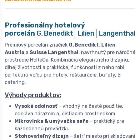
Profesionálny hotelový
porcelán
G. Benedikt│Lilien│Langenthal
Prémiový porcelán značiek
G. Benedikt
,
Lilien
Austria
a
Suisse Langenthal
, navrhnutý pre náročné
prostredie HoReCa. Kombinácia elegantného dizajnu,
dlhej životnosti a praktickej funkčnosti z neho robí
perfektnú voľbu pre hotely, reštaurácie, bufety, či
catering.
Výhody produktov:
Vysoká odolnosť
– vhodný na časté použitie,
odoláva nárazom aj čistiacim prostriedkom
Mikrovlnka & umývačka safe
– praktický pre
každodennú prevádzku
Stohovateľný dizajn
– šetrí miesto pri skladovaní