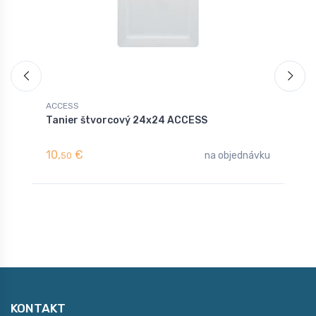
ACCESS
A
Tanier štvorcový 24x24 ACCESS
H
10,
€
6
na objednávku
50
KONTAKT