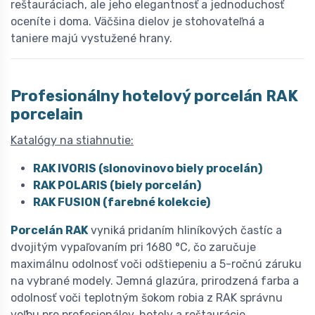
reštauráciach, ale jeho elegantnosť a jednoduchosť
oceníte i doma. Väčšina dielov je stohovateľná a
taniere majú vystužené hrany.
Profesionálny hotelový porcelán
R
AK
porcelain
Katalógy na stiahnutie:
RAK IVORIS (slonovinovo biely procelán)
RAK POLARIS (biely porcelán)
RAK FUSION (farebné kolekcie)
Porcelán RAK
vyniká pridaním hliníkových častíc a
dvojitým vypaľovaním pri 1680 °C, čo zaručuje
maximálnu odolnosť voči odštiepeniu a 5-ročnú záruku
na vybrané modely. Jemná glazúra, prirodzená farba a
odolnosť voči teplotným šokom robia z RAK správnu
voľbu pre profesionálov, hotely a reštaurácie.