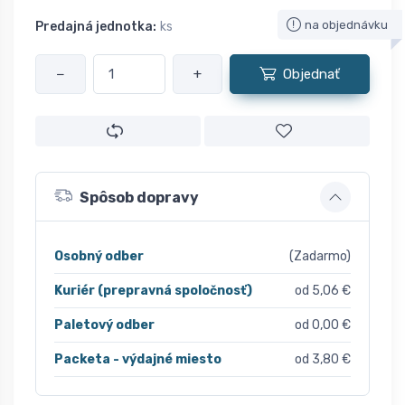
na objednávku
Predajná jednotka:
ks
−
+
Objednať
Spôsob dopravy
Osobný odber
(Zadarmo)
Kuriér (prepravná spoločnosť)
od 5,06 €
Paletový odber
od 0,00 €
Packeta - výdajné miesto
od 3,80 €