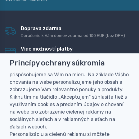
Doprava zdarma
Doručenie k Vám domov zdarma od 100 EUR (bez DPH)
Viac možností platby
Rýchla online platba, bankovým prevodom alebo na
Princípy ochrany súkromia
dobierku
prispôsobujeme sa Vám na mieru. Na základe Vášho
Personalizácia
chovania na webe personalizujeme jeho obsah a
Vyrobíme Vám vlastný originálny darček
zobrazujeme Vám relevantné ponuky a produkty.
Skúsenosť
Kliknutím na tlačidlo „Akceptujem“ súhlasíte tiež s
Široký sortiment, z ktorého Vám pomôžeme vybrať
využívaním cookies a predaním údajov o chovaní
na webe pro zobrazenie cielenej reklamy na
sociálnych sieťach a v reklamných sieťach na
ďalších weboch.
Personalizáciu a cielenú reklamu si môžete