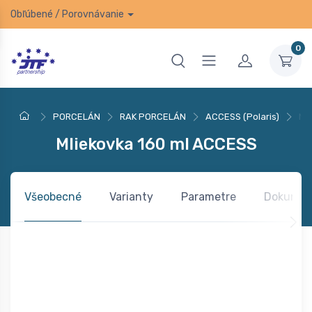
Obľúbené
/
Porovnávanie
0
PORCELÁN
RAK PORCELÁN
ACCESS (Polaris)
Ml
Mliekovka 160 ml ACCESS
Všeobecné
Varianty
Parametre
Dokumen