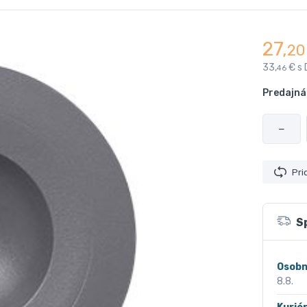
27,
20
33,
€ s
46
Predajná
−
Pri
S
Osobn
8.8.