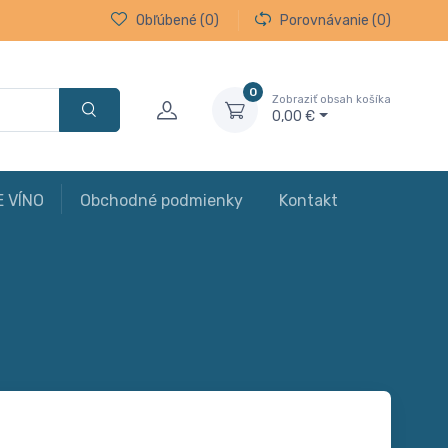
Obľúbené
(0)
Porovnávanie
(0)
0
Zobraziť obsah košíka
0,00 €
E VÍNO
Obchodné podmienky
Kontakt