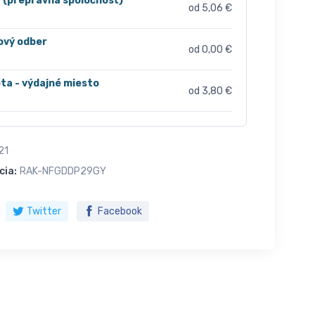
r (prepravná spoločnosť)
od 5,06 €
ový odber
od 0,00 €
ta - výdajné miesto
od 3,80 €
21
cia:
RAK-NFGDDP29GY
Twitter
Facebook