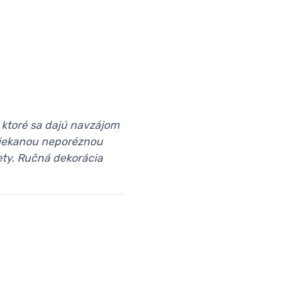
 ktoré sa dajú navzájom
triekanou neporéznou
fety. Ručná dekorácia