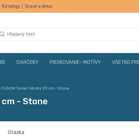
|
Katalógy
|
Gravír a dekor
IE
DARČEKY
PIESKOVANIE- MOTÍVY
VŠETKO PR
 FUSION Tanier hlboký 29 cm - Stone
 cm - Stone
Otázka