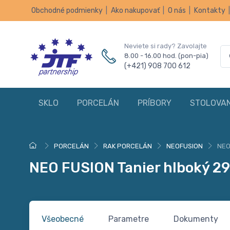
Obchodné podmienky
|
Ako nakupovať
|
O nás
|
Kontakty
Neviete si rady? Zavolajte
8.00 - 16.00 hod. (pon-pia)
(+421) 908 700 612
SKLO
PORCELÁN
PRÍBORY
STOLOVAN
PORCELÁN
RAK PORCELÁN
NEOFUSION
NEO
NEO FUSION Tanier hlboký 29
Všeobecné
Parametre
Dokumenty