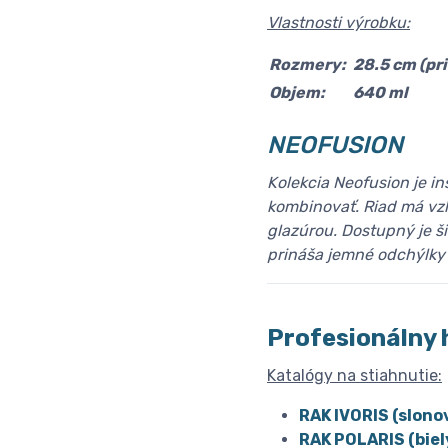
Vlastnosti výrobku:
Rozmery:
28.5 cm (pri
Objem:
640 ml
NEOFUSION
Kolekcia Neofusion je i
kombinovať. Riad má vzh
glazúrou. Dostupný je ši
prináša jemné odchýlky 
Profesionálny 
Katalógy na stiahnutie:
RAK IVORIS (slono
RAK POLARIS (biel