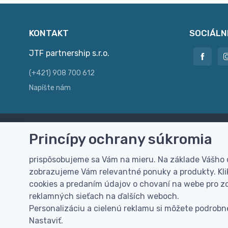
KONTAKT
SOCIÁLN
JTF partnership s.r.o.
(+421) 908 700 612
Napíšte nám
Princípy ochrany súkromia
Doprava zdarma
Vi
Doručenie k Vám domov zdarma od
Rýc
prispôsobujeme sa Vám na mieru. Na základe Vášho
100 EUR (bez DPH)
pre
zobrazujeme Vám relevantné ponuky a produkty. Klik
cookies a predaním údajov o chovaní na webe pro zo
reklamných sieťach na ďalších weboch.
Personalizáciu a cielenú reklamu si môžete podrobne
Nastaviť.