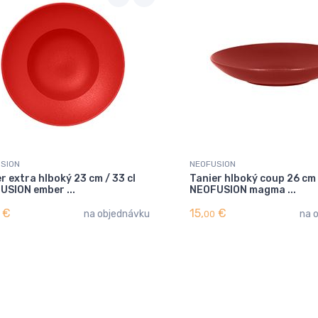
SION
NEOFUSION
r extra hlboký 23 cm / 33 cl
Tanier hlboký coup 26 cm 
USION ember ...
NEOFUSION magma ...
€
15,
€
na objednávku
na 
00