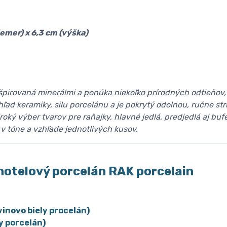
emer) x 6,3 cm (výška)
nšpirovaná minerálmi a ponúka niekoľko prírodných odtieňov,
ľad keramiky, silu porcelánu a je pokrytý odolnou, ručne s
roký výber tvarov pre raňajky, hlavné jedlá, predjedlá aj bu
v tóne a vzhľade jednotlivých kusov.
hotelový porcelán
R
AK porcelain
vinovo biely procelán)
y porcelán)