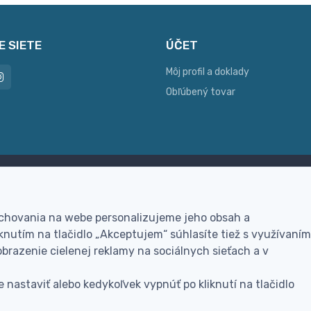
E SIETE
ÚČET
Môj profil a doklady
Obľúbený tovar
ac možností platby
Personalizácia
hla online platba, bankovým
Vyrobíme Vám vlastný ori
 chovania na webe personalizujeme jeho obsah a
vodom alebo na dobierku
darček
nutím na tlačidlo „Akceptujem“ súhlasíte tiež s využívaním
brazenie cielenej reklamy na sociálnych sieťach a v
 nastaviť alebo kedykoľvek vypnúť po kliknutí na tlačidlo