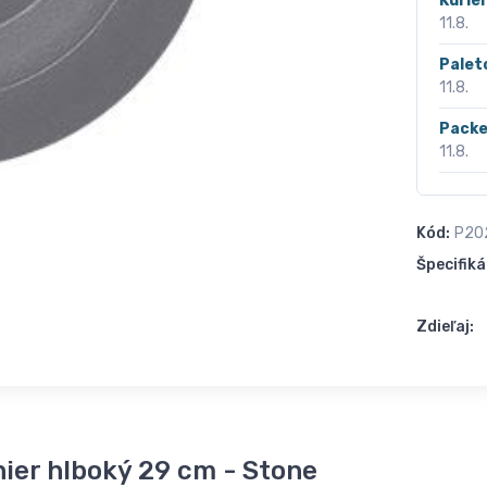
Kurié
11.8.
Palet
11.8.
Packe
11.8.
Kód:
P20
Špecifiká
Zdieľaj:
ier hlboký 29 cm - Stone