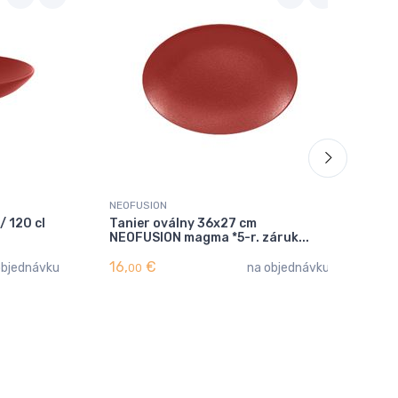
NEOFUSION
NE
/ 120 cl
Tanier oválny 36x27 cm
Tan
NEOFUSION magma *5-r. záruk...
NE
16,
€
13,
objednávku
na objednávku
00