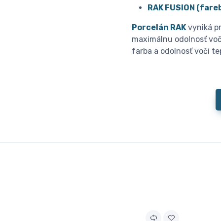
RAK FUSION (fareb
Porcelán RAK
vyniká pr
maximálnu odolnosť voč
farba a odolnosť voči t