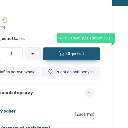
€
 DPH
Skladom: posledných 3 ks
 jednotka:
ks
+
Objednať
dať do porovnávania
Pridať do obľúbených
pôsob dopravy
ý odber
(Zadarmo)