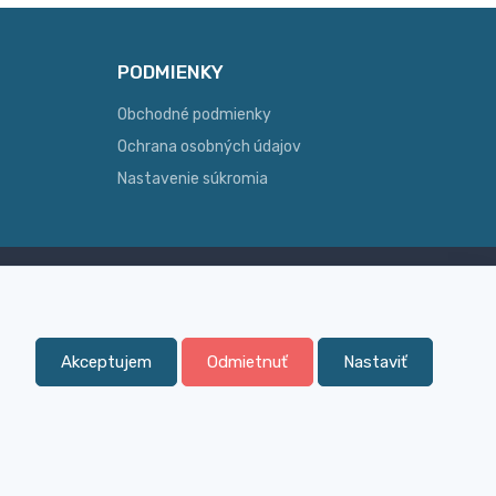
PODMIENKY
Obchodné podmienky
Ochrana osobných údajov
Nastavenie súkromia
Skúsenosť
ginálny
Široký sortiment, z ktorého Vám
pomôžeme vybrať
Akceptujem
Odmietnuť
Nastaviť