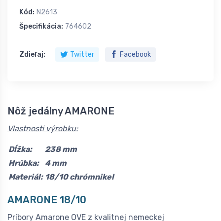
Kód:
N2613
Špecifikácia:
764602
Zdieľaj:
Twitter
Facebook
Nôž jedálny AMARONE
Vlastnosti výrobku:
Dĺžka:
238 mm
Hrúbka:
4 mm
Materiál:
18/10 chrómnikel
AMARONE 18/10
Príbory Amarone OVE z kvalitnej nemeckej