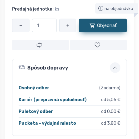
na objednávku
Predajná jednotka:
ks
−
+
Objednať
Spôsob dopravy
Osobný odber
(Zadarmo)
Kuriér (prepravná spoločnosť)
od 5,06 €
Paletový odber
od 0,00 €
Packeta - výdajné miesto
od 3,80 €