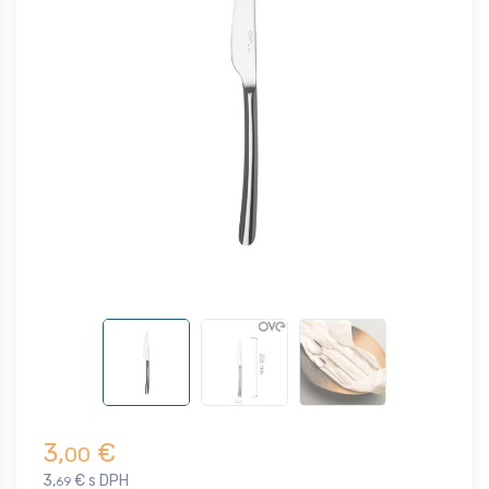
3,
€
00
3,
€ s DPH
69