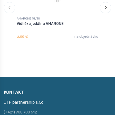
AMARONE 18/10
A
Vidlička jedálna AMARONE
L
3,
€
3
na objednávku
00
KONTAKT
JTF partnership s.r.o.
(+421) 908 700 612