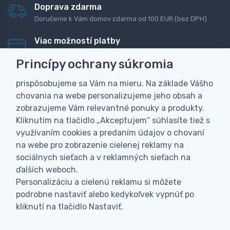
Doprava zdarma
Doručenie k Vám domov zdarma od 100 EUR (bez DPH)
Viac možností platby
Rýchla online platba, bankovým prevodom alebo na
Princípy ochrany súkromia
dobierku
prispôsobujeme sa Vám na mieru. Na základe Vášho
Personalizácia
chovania na webe personalizujeme jeho obsah a
Vyrobíme Vám vlastný originálny darček
zobrazujeme Vám relevantné ponuky a produkty.
Skúsenosť
Kliknutím na tlačidlo „Akceptujem“ súhlasíte tiež s
Široký sortiment, z ktorého Vám pomôžeme vybrať
využívaním cookies a predaním údajov o chovaní
na webe pro zobrazenie cielenej reklamy na
sociálnych sieťach a v reklamných sieťach na
ďalších weboch.
Personalizáciu a cielenú reklamu si môžete
podrobne nastaviť alebo kedykoľvek vypnúť po
kliknutí na tlačidlo Nastaviť.