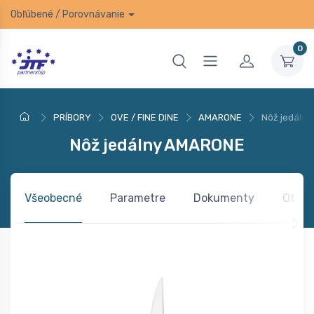
Obľúbené
/
Porovnávanie
0
PRÍBORY
OVE / FINE DINE
AMARONE
Nôž jedáln
Nôž jedálny AMARONE
Všeobecné
Parametre
Dokumenty
Otázk