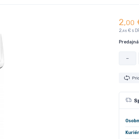
2,
00
2,
€ s D
46
Predajná
−
Pri
S
Osobn
Kurié