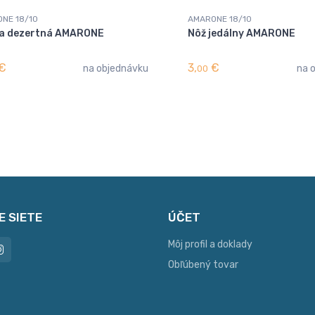
NE 18/10
AMARONE 18/10
ca dezertná AMARONE
Nôž jedálny AMARONE
€
3,
€
na objednávku
na 
00
E SIETE
ÚČET
Môj profil a doklady
Obľúbený tovar