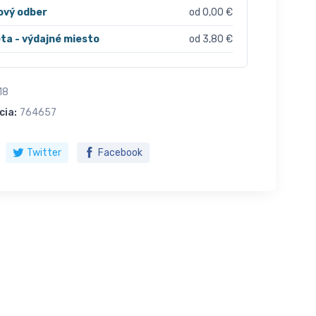
ový odber
od 0,00 €
ta - výdajné miesto
od 3,80 €
18
cia:
764657
Twitter
Facebook