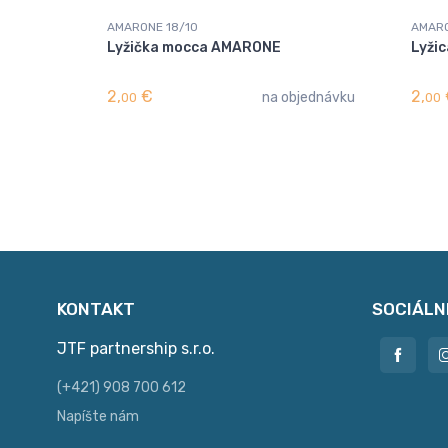
AMARONE 18/10
AMARO
Lyžička mocca AMARONE
Lyži
2,
€
2,
na objednávku
00
00
KONTAKT
SOCIÁLN
JTF partnership s.r.o.
(+421) 908 700 612
Napíšte nám