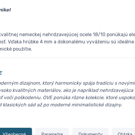
ikel
kvalitnej nemeckej nehrdzavejúcej ocele 18/10 ponúkajú el
osť. Vďaka hrúbke 4 mm a dokonalému vyváženiu sú ideálne
ické použitie.
E
derným dizajnom, ktorý harmonicky spája tradíciu s novými 
soko kvalitných materiálov, ako je napríklad nehrdzavejúca o
sť voči poškodeniu. OVE ponúka rôzne kolekcie, ktoré uspoko
 klasických sád až po moderné minimalistické dizajny.
Všeobecné
Parametre
Dokumenty
Otázka