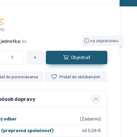
€
PH
na objednávku
 jednotka:
ks
+
Objednať
dať do porovnávania
Pridať do obľúbených
pôsob dopravy
ý odber
(Zadarmo)
r (prepravná spoločnosť)
od 5,06 €