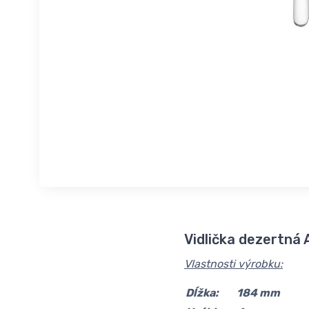
Vidlička dezertn
Vlastnosti výrobku:
Dĺžka:
184 mm