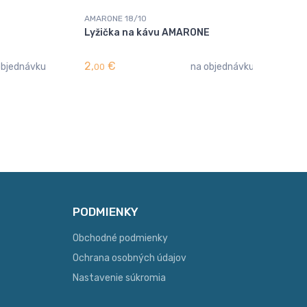
AMARONE 18/10
AMA
Lyžička na kávu AMARONE
Nô
2,
€
3,
objednávku
na objednávku
00
0
PODMIENKY
Obchodné podmienky
Ochrana osobných údajov
Nastavenie súkromia