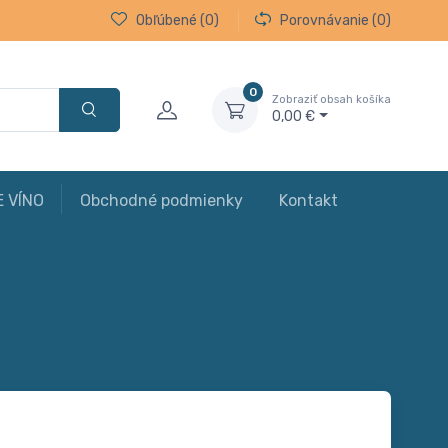
Obľúbené
(0)
Porovnávanie
(0)
0
Zobraziť obsah košíka
0,00 €
E VÍNO
Obchodné podmienky
Kontakt