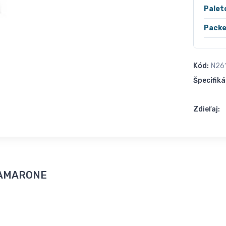
Palet
Packe
Kód:
N26
Špecifiká
Zdieľaj:
á AMARONE