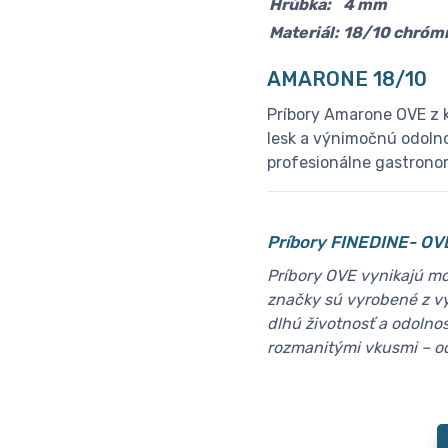
Hrúbka:
4 mm
Materiál:
18/10 chrómn
AMARONE 18/10
Príbory Amarone OVE z 
lesk a výnimočnú odoln
profesionálne gastronom
Príbory F
INEDINE- OV
Príbory OVE vynikajú mo
značky sú vyrobené z vy
dlhú životnosť a odolno
rozmanitými vkusmi – od