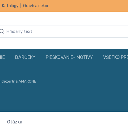
|
Katalógy
|
Gravír a dekor
IE
DARČEKY
PIESKOVANIE- MOTÍVY
VŠETKO PR
ka dezertná AMARONE
Otázka