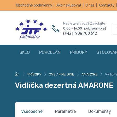
Obchodné podmienky
|
Ako nakupovať
|
O nás
|
Kontakty
Neviete si rady? Zavolajte
8.00 - 16.00 hod. (pon-pia)
(+421) 908 700 612
SKLO
PORCELÁN
PRÍBORY
STOLOVAN
PRÍBORY
OVE / FINE DINE
AMARONE
Vidlič
Vidlička dezertná AMARONE
Všeobecné
Parametre
Dokumenty