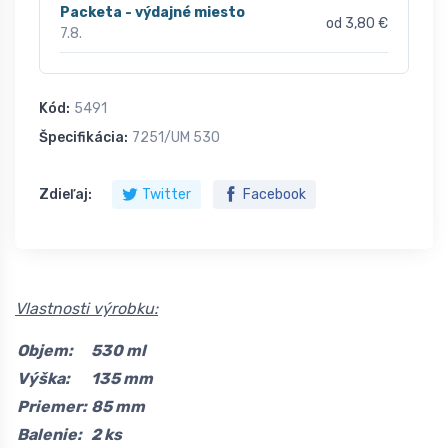
Packeta - výdajné miesto
od 3,80 €
7.8.
Kód:
5491
Špecifikácia:
7251/UM 530
Zdieľaj:
Twitter
Facebook
Vlastnosti výrobku:
Objem:
530 ml
Výška:
135 mm
Priemer:
85 mm
Balenie:
2 ks