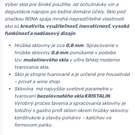
Výber skla pre široké použitie, od ochutnávky vín a
degustácie nápojov po bežné domáce účely. Sklo pod
značkou RONA spája mnohé nepredčiteľné vlastnosti
ako sú
kreativita, využiteľnosť, inovatívnosť, vysoká
funkčnosť a nadčasový dizajn
.
Hrúbka skloviny je cca
0,8 mm
. Spracovanie v
hrúbke skloviny
0,6 mm
ponúkame v podobe
tzv.
mušelínového skla
v ultra ľahkej moderne
tvarovania skla.
Sklo je strojne tvarované a je určené pre household
– privat a wine shop.
Sklovina má najvyššie svetové parametre v
tvarovaní
bezolovnatého skla KRISTALIN
.
Výrobný proces tavenia a spracovania skloviny je
totožný s gastro profi sklom okrem hrúbky skloviny
konštrukcie a stavby pohárov – kalichov vo
formovom parku.