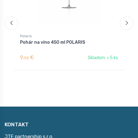
Polaris
P
Pohár na víno 450 ml POLARIS
P
9,
€
8
Skladom: > 5 ks
06
KONTAKT
JTF partnership s.r.o.