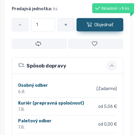
Skladom: > 5 ks
Predajná jednotka:
ks
−
+
Objednať
Spôsob dopravy
Osobný odber
(Zadarmo)
6.8.
Kuriér (prepravná spoločnosť)
od 5,06 €
7.8.
Paletový odber
od 0,00 €
7.8.