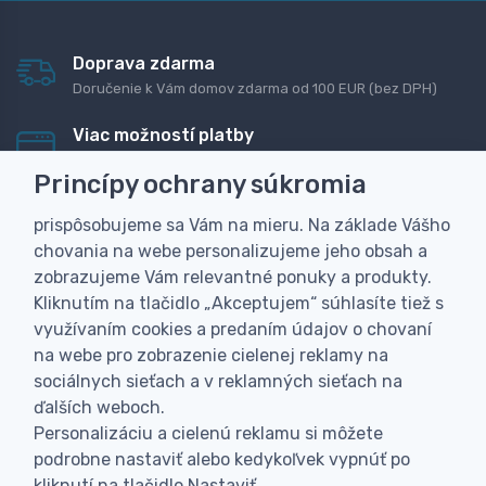
Doprava zdarma
Doručenie k Vám domov zdarma od 100 EUR (bez DPH)
Viac možností platby
Rýchla online platba, bankovým prevodom alebo na
Princípy ochrany súkromia
dobierku
prispôsobujeme sa Vám na mieru. Na základe Vášho
Personalizácia
chovania na webe personalizujeme jeho obsah a
Vyrobíme Vám vlastný originálny darček
zobrazujeme Vám relevantné ponuky a produkty.
Skúsenosť
Kliknutím na tlačidlo „Akceptujem“ súhlasíte tiež s
Široký sortiment, z ktorého Vám pomôžeme vybrať
využívaním cookies a predaním údajov o chovaní
na webe pro zobrazenie cielenej reklamy na
sociálnych sieťach a v reklamných sieťach na
ďalších weboch.
Personalizáciu a cielenú reklamu si môžete
podrobne nastaviť alebo kedykoľvek vypnúť po
kliknutí na tlačidlo Nastaviť.