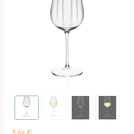
3,
€
89