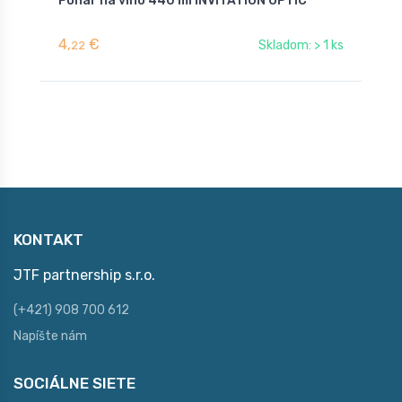
Pohár na víno 440 ml INVITATION OPTIC
P
4,
€
4
Skladom: > 1 ks
22
KONTAKT
JTF partnership s.r.o.
(+421) 908 700 612
Napíšte nám
SOCIÁLNE SIETE