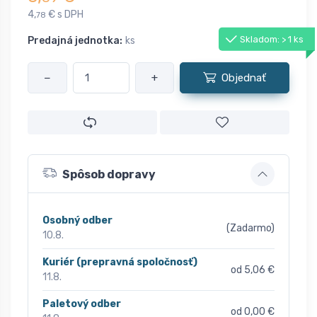
4,
€ s DPH
78
Skladom: > 1 ks
Predajná jednotka:
ks
−
+
Objednať
Spôsob dopravy
Osobný odber
(Zadarmo)
10.8.
Kuriér (prepravná spoločnosť)
od 5,06 €
11.8.
Paletový odber
od 0,00 €