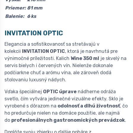
Priemer:
81 mm
Balenie:
6 ks
INVITATION OPTIC
Elegancia a sofistikovanosť sa stretávajú v
kolekcii
INVITATION OPTIC
, ktorá je navrhnutá pre
výnimočné príležitosti. Kalich
Wine 350 ml
je skvelý na
servis bielych i červených vín. Nielenže dokonale
podčiarkne chuť a arómu vína, ale zároveň dodá
stolovaniu luxusný nádych.
Vďaka špeciálnej
OPTIC úprave
nádherne odráža
svetlo, čím vytvára jedinečné vizuálne efekty. Sklo je
vyrobené s dôrazom na
odolnosť a dlhú životnosť
, čo
ho predurčuje nielen na domáce použitie, ale najmä
do
profesionálnych gastronomických prevádzok
.
Doplňte svoju zbierku o ďalšie poháre z