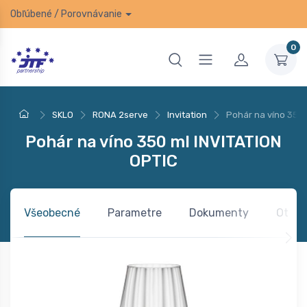
Obľúbené
/
Porovnávanie
0
SKLO
RONA 2serve
Invitation
Pohár na víno 350 
Pohár na víno 350 ml INVITATION
OPTIC
Všeobecné
Parametre
Dokumenty
Otázk