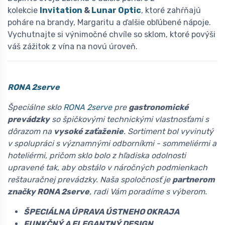
kolekcie
Invitation
&
Lunar
Optic
, ktoré zahŕňajú
poháre na brandy, Margaritu a ďalšie obľúbené nápoje.
Vychutnajte si výnimočné chvíle so sklom, ktoré povýši
váš zážitok z vína na novú úroveň.
RONA 2serve
Špeciálne sklo
RONA 2serve
pre
gastronomické
prevádzky
so špičkovými technickými vlastnosťami s
dôrazom na
vysoké zaťaženie
. Sortiment bol vyvinutý
v spolupráci s významnými odborníkmi - sommeliérmi a
hoteliérmi, pričom sklo bolo z hľadiska odolnosti
upravené tak, aby obstálo v náročných podmienkach
reštauračnej prevádzky. Naša spoločnosť je
partnerom
značky RONA 2serve
, radi Vám poradíme s výberom.
ŠPECIÁLNA ÚPRAVA ÚSTNEHO OKRAJA
FUNKČNÝ A ELEGANTNÝ DESIGN