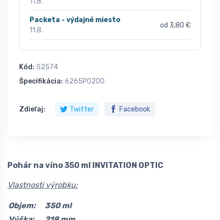
11.8.
Packeta - výdajné miesto
od 3,80 €
11.8.
Kód:
S2574
Špecifikácia:
6265P0200
Zdieľaj:
Twitter
Facebook
Pohár na víno 350 ml INVITATION OPTIC
Vlastnosti výrobku:
Objem:
350 ml
Výška:
218 mm