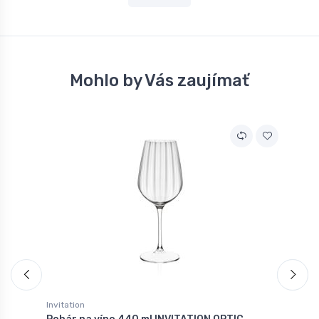
Mohlo by Vás zaujímať
Invitation
I