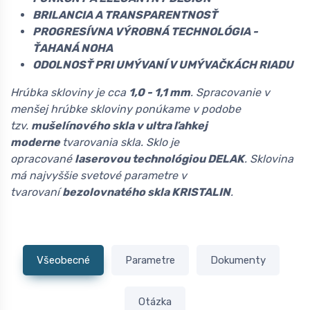
BRILANCIA A TRANSPARENTNOSŤ
PROGRESÍVNA VÝROBNÁ TECHNOLÓGIA -
ŤAHANÁ NOHA
ODOLNOSŤ PRI UMÝVANÍ V UMÝVAČKÁCH RIADU
Hrúbka skloviny je cca
1,0 - 1,1 mm
. Spracovanie v
menšej hrúbke skloviny ponúkame v podobe
tzv.
mušelínového skla v ultra ľahkej
moderne
tvarovania skla. Sklo je
opracované
laserovou technológiou DELAK
. Sklovina
má najvyššie svetové parametre v
tvarovaní
bezolovnatého skla KRISTALIN
.
Všeobecné
Parametre
Dokumenty
Otázka