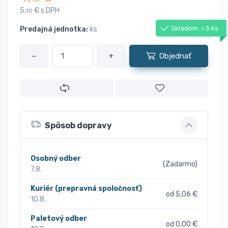
5,
€ s DPH
10
Skladom: > 5 ks
Predajná jednotka:
ks
−
+
Objednať
Spôsob dopravy
Osobný odber
(Zadarmo)
7.8.
Kuriér (prepravná spoločnosť)
od 5,06 €
10.8.
Paletový odber
od 0,00 €