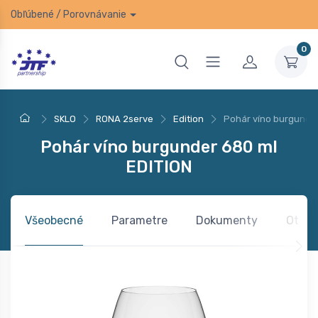
Obľúbené
/
Porovnávanie
0
SKLO
RONA 2serve
Edition
Pohár víno burgunder
Pohár víno burgunder 680 ml
EDITION
Všeobecné
Parametre
Dokumenty
Otázk