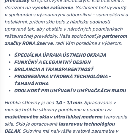
prevádzky
so špičkovými technickými vlastnosťami s
dôrazom na
vysoké zaťaženie
. Sortiment bol vyvinutý
v spolupráci s významnými odborníkmi - sommeliérmi a
hoteliérmi, pričom sklo bolo z hľadiska odolnosti
upravené tak, aby obstálo v náročných podmienkach
reštauračnej prevádzky. Naša spoločnosť je
partnerom
značky RONA 2serve
, radi Vám poradíme s výberom.
ŠPECIÁLNA ÚPRAVA ÚSTNEHO OKRAJA
FUNKČNÝ A ELEGANTNÝ DESIGN
BRILANCIA A TRANSPARENTNOSŤ
PROGRESÍVNA VÝROBNÁ TECHNOLÓGIA -
ŤAHANÁ NOHA
ODOLNOSŤ PRI UMÝVANÍ V UMÝVAČKÁCH RIADU
Hrúbka skloviny je cca
1,0 - 1,1 mm
. Spracovanie v
menšej hrúbke skloviny ponúkame v podobe tzv.
mušelínového skla v ultra ľahkej moderne
tvarovania
skla. Sklo je opracované
laserovou technológiou
DELAK
. Sklovina má najvyššie svetové parametre v