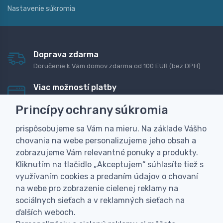
Nastavenie súkromia
Doprava zdarma
Doručenie k Vám domov zdarma od 100 EUR (bez DPH)
Viac možností platby
Rýchla online platba, bankovým prevodom alebo na
Princípy ochrany súkromia
dobierku
prispôsobujeme sa Vám na mieru. Na základe Vášho
Personalizácia
chovania na webe personalizujeme jeho obsah a
Vyrobíme Vám vlastný originálny darček
zobrazujeme Vám relevantné ponuky a produkty.
Skúsenosť
Kliknutím na tlačidlo „Akceptujem“ súhlasíte tiež s
Široký sortiment, z ktorého Vám pomôžeme vybrať
využívaním cookies a predaním údajov o chovaní
na webe pro zobrazenie cielenej reklamy na
sociálnych sieťach a v reklamných sieťach na
ďalších weboch.