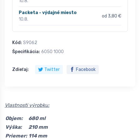
10.8.
Packeta - výdajné miesto
od 3,80 €
10.8.
Kód:
S9062
Špecifikácia:
6050 1000
Zdieľaj:
Twitter
Facebook
Vlastnosti výrobku:
Objem:
680 ml
Výška:
210 mm
Priemer:
114 mm