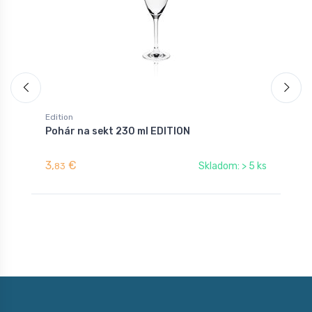
Edition
O
Pohár na sekt 230 ml EDITION
P
3,
€
3
Skladom: > 5 ks
83