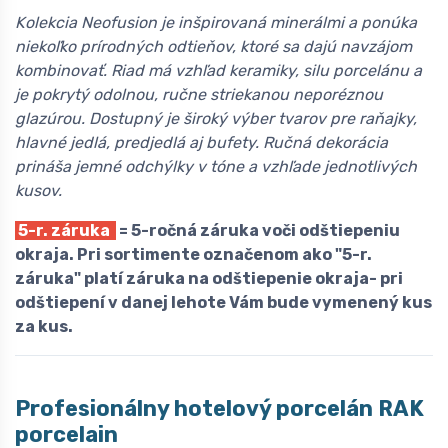
Kolekcia Neofusion je inšpirovaná minerálmi a ponúka
niekoľko prírodných odtieňov, ktoré sa dajú navzájom
kombinovať. Riad má vzhľad keramiky, silu porcelánu a
je pokrytý odolnou, ručne striekanou neporéznou
glazúrou. Dostupný je široký výber tvarov pre raňajky,
hlavné jedlá, predjedlá aj bufety. Ručná dekorácia
prináša jemné odchýlky v tóne a vzhľade jednotlivých
kusov.
5-r. záruka
= 5-ročná záruka voči odštiepeniu
okraja. Pri sortimente označenom ako "5-r.
záruka" platí záruka na odštiepenie okraja- pri
odštiepení v danej lehote Vám bude vymenený kus
za kus.
Profesionálny hotelový porcelán
R
AK
porcelain