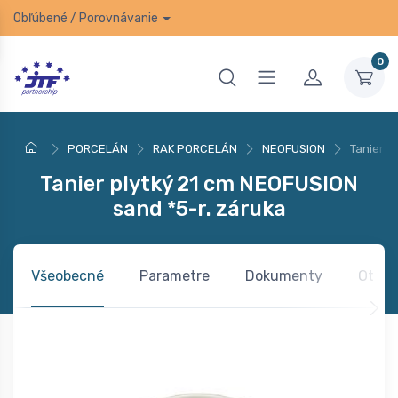
Obľúbené
/
Porovnávanie
0
PORCELÁN
RAK PORCELÁN
NEOFUSION
Tanier p
Tanier plytký 21 cm NEOFUSION
sand *5-r. záruka
Všeobecné
Parametre
Dokumenty
Otázk