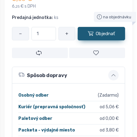
6,
€ s DPH
25
na objednávku
Predajná jednotka:
ks
−
+
Objednať
Spôsob dopravy
Osobný odber
(Zadarmo)
Kuriér (prepravná spoločnosť)
od 5,06 €
Paletový odber
od 0,00 €
Packeta - výdajné miesto
od 3,80 €