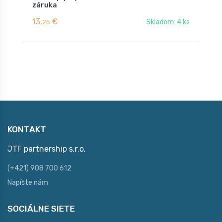
záruka
z
13,
€
8
Skladom: 4 ks
25
KONTAKT
JTF partnership s.r.o.
(+421) 908 700 612
Napíšte nám
SOCIÁLNE SIETE