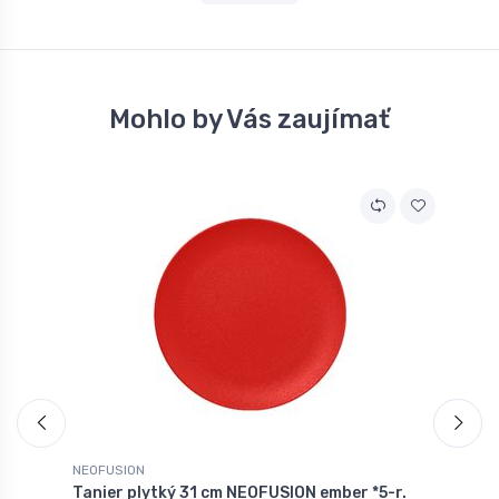
Mohlo by Vás zaujímať
NEOFUSION
N
Tanier plytký 31 cm NEOFUSION ember *5-r.
T