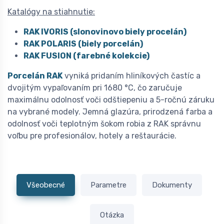
Katalógy na stiahnutie:
RAK IVORIS (slonovinovo biely procelán)
RAK POLARIS (biely porcelán)
RAK FUSION (farebné kolekcie)
Porcelán RAK
vyniká pridaním hliníkových častíc a
dvojitým vypaľovaním pri 1680 °C, čo zaručuje
maximálnu odolnosť voči odštiepeniu a 5-ročnú záruku
na vybrané modely. Jemná glazúra, prirodzená farba a
odolnosť voči teplotným šokom robia z RAK správnu
voľbu pre profesionálov, hotely a reštaurácie.
Všeobecné
Parametre
Dokumenty
Otázka