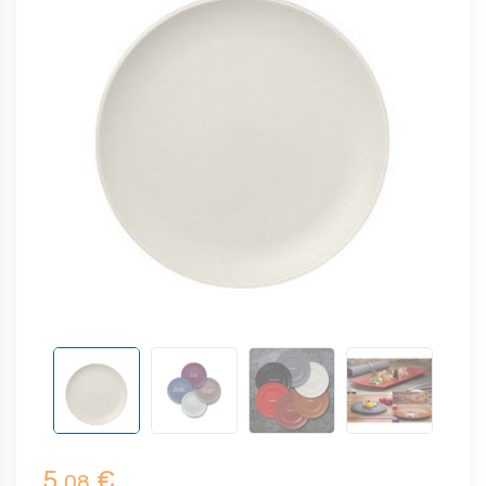
5,
€
08