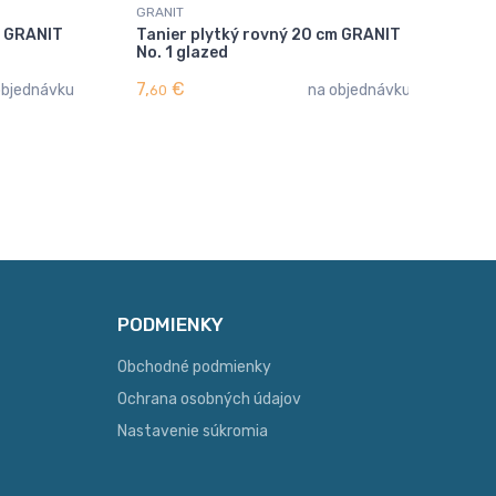
GRANIT
GR
m GRANIT
Tanier plytký rovný 20 cm GRANIT
Mi
No. 1 glazed
7,
€
10,
objednávku
na objednávku
60
PODMIENKY
Obchodné podmienky
Ochrana osobných údajov
Nastavenie súkromia