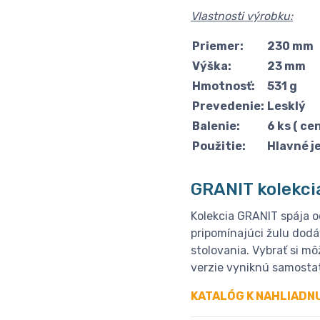
Vlastnosti výrobku:
Priemer:
230 mm
Výška:
23 mm
Hmotnosť:
531 g
Prevedenie:
Lesklý
Balenie:
6 ks ( ce
Použitie:
Hlavné j
GRANIT kolekci
Kolekcia GRANIT spája 
pripomínajúci žulu dod
stolovania. Vybrať si 
verzie vyniknú samostat
KATALÓG K NAHLIADN