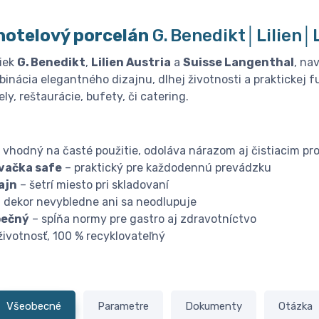
hotelový porcelán
G. Benedikt│Lilien
iek
G. Benedikt
,
Lilien Austria
a
Suisse Langenthal
, na
inácia elegantného dizajnu, dlhej životnosti a praktickej f
ly, reštaurácie, bufety, či catering.
 vhodný na časté použitie, odoláva nárazom aj čistiacim pr
vačka safe
– praktický pre každodennú prevádzku
ajn
– šetrí miesto pri skladovaní
 dekor nevybledne ani sa neodlupuje
pečný
– spĺňa normy pre gastro aj zdravotníctvo
životnosť, 100 % recyklovateľný
Všeobecné
Parametre
Dokumenty
Otázka