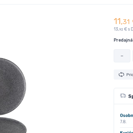
11,
31
13,
€ s 
92
Predajná
−
Pri
S
Osobn
7.8.