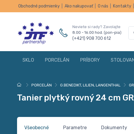
Obchodné podmienky
|
Ako nakupovať
|
O nás
|
Kontakty
Neviete si rady? Zavolajte
8.00 - 16.00 hod. (pon-pia)
(+421) 908 700 612
SKLO
PORCELÁN
PRÍBORY
STOLOVAN
PORCELÁN
G.BENEDIKT, LILIEN, LANGENTHAL
GR
Tanier plytký rovný 24 cm GR
Všeobecné
Parametre
Dokumenty