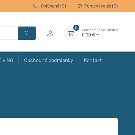
Obľúbené
(0)
Porovnávanie
(0)
0
Zobraziť obsah košíka
0,00 €
E VÍNO
Obchodné podmienky
Kontakt