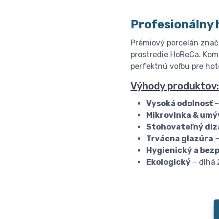
Profesionálny 
Prémiový porcelán znač
prostredie HoReCa. Komb
perfektnú voľbu pre hote
Výhody produktov:
Vysoká odolnosť
–
Mikrovlnka & umý
Stohovateľný diz
Trvácna glazúra
–
Hygienický a bez
Ekologický
– dlhá 