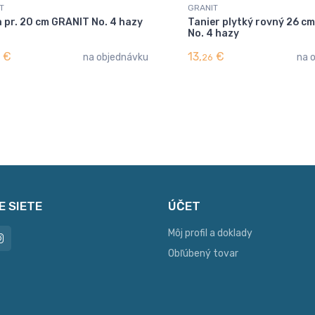
T
GRANIT
 pr. 20 cm GRANIT No. 4 hazy
Tanier plytký rovný 26 c
No. 4 hazy
€
13,
€
na objednávku
na 
26
E SIETE
ÚČET
Môj profil a doklady
Obľúbený tovar