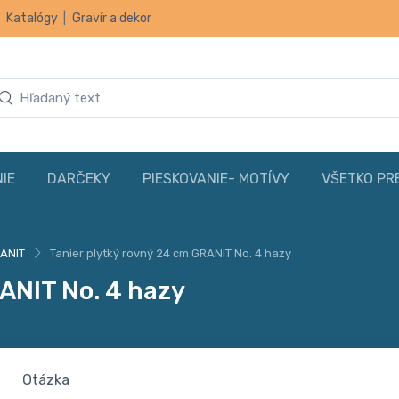
|
Katalógy
|
Gravír a dekor
IE
DARČEKY
PIESKOVANIE- MOTÍVY
VŠETKO PR
ANIT
Tanier plytký rovný 24 cm GRANIT No. 4 hazy
ANIT No. 4 hazy
Otázka