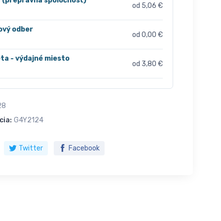
r (prepravná spoločnosť)
od 5,06 €
ový odber
od 0,00 €
ta - výdajné miesto
od 3,80 €
28
cia:
G4Y2124
Twitter
Facebook