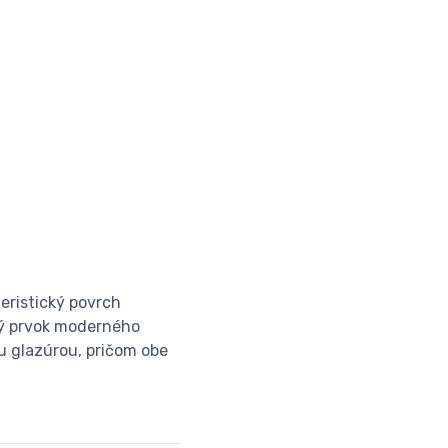
eristický povrch
vý prvok moderného
u glazúrou, pričom obe