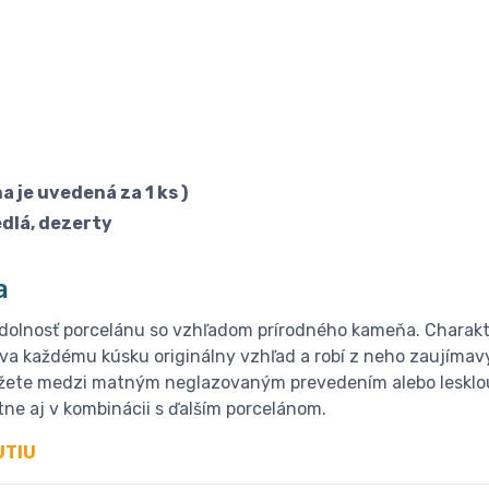
na je uvedená za 1 ks )
edlá, dezerty
a
odolnosť porcelánu so vzhľadom prírodného kameňa. Charakt
áva každému kúsku originálny vzhľad a robí z neho zaujíma
môžete medzi matným neglazovaným prevedením alebo lesklo
ne aj v kombinácii s ďalším porcelánom.
UTIU