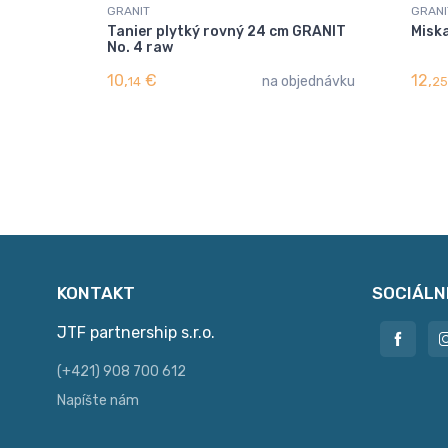
GRANIT
GRANI
Tanier plytký rovný 24 cm GRANIT
Miska
No. 4 raw
10,
€
12,
na objednávku
14
25
KONTAKT
SOCIÁLN
JTF partnership s.r.o.
(+421) 908 700 612
Napíšte nám