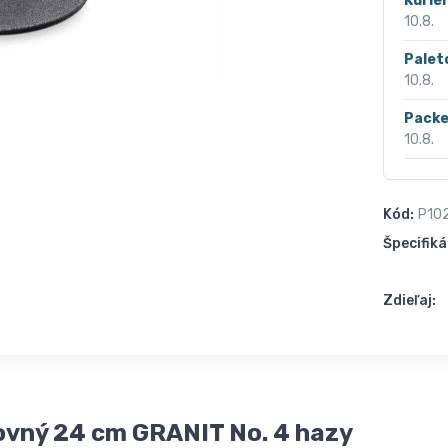
Kurié
10.8.
Palet
10.8.
Packe
10.8.
Kód:
P10
Špecifiká
Zdieľaj:
rovný 24 cm GRANIT No. 4 hazy