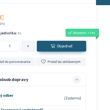
€
DPH
Skladom: > 1 ks
 jednotka:
ks
+
Objednať
dať do porovnávania
Pridať do obľúbených
pôsob dopravy
ý odber
(Zadarmo)