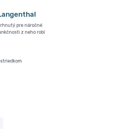
│Langenthal
vrhnutý pre náročné
unkčnosti z neho robí
ostriedkom