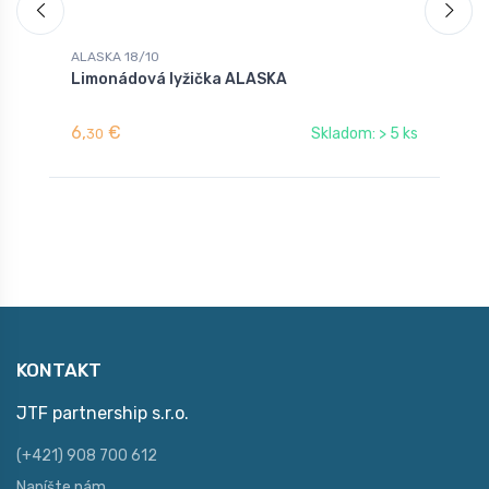
ALASKA 18/10
A
Limonádová lyžička ALASKA
V
6,
€
3
Skladom: > 5 ks
30
KONTAKT
JTF partnership s.r.o.
(+421) 908 700 612
Napíšte nám