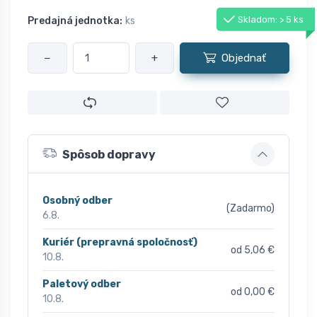
Skladom: > 5 ks
Predajná jednotka:
ks
−
+
Objednať
Spôsob dopravy
Osobný odber
(Zadarmo)
6.8.
Kuriér (prepravná spoločnosť)
od 5,06 €
10.8.
Paletový odber
od 0,00 €
10.8.