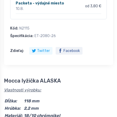
Packeta - výdajné miesto
od 3,80 €
10.8.
Kód:
N2115
Špecifikácia:
ET-2080-26
Zdieľaj:
Twitter
Facebook
Mocca lyžička ALASKA
Vlastnosti výrobku:
Dĺžka:
118 mm
Hrúbka:
2,2 mm
Materiál:
18/10 chrómnikel