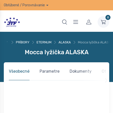
Obľúbené
/
Porovnávanie
0
PRÍBORY
ETERNUM
ALASKA
Mocca lyžička ALASKA
Mocca lyžička ALASKA
Všeobecné
Parametre
Dokumenty
Otázk