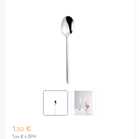
1,
€
50
1,
€ s DPH
84