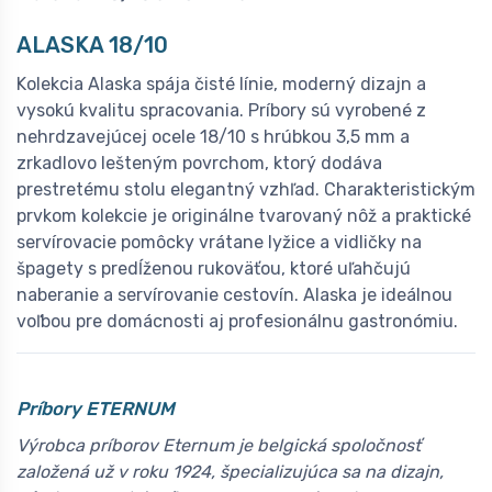
A
LASKA 18/10
Kolekcia Alaska spája čisté línie, moderný dizajn a
vysokú kvalitu spracovania. Príbory sú vyrobené z
nehrdzavejúcej ocele 18/10 s hrúbkou 3,5 mm a
zrkadlovo lešteným povrchom, ktorý dodáva
prestretému stolu elegantný vzhľad. Charakteristickým
prvkom kolekcie je originálne tvarovaný nôž a praktické
servírovacie pomôcky vrátane lyžice a vidličky na
špagety s predĺženou rukoväťou, ktoré uľahčujú
naberanie a servírovanie cestovín. Alaska je ideálnou
voľbou pre domácnosti aj profesionálnu gastronómiu.
Príbory ETERNUM
Výrobca príborov Eternum je belgická spoločnosť
založená už v roku 1924, špecializujúca sa na dizajn,