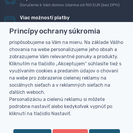
Doručenie k Vám domov zdarma od 100 EUR (bez DPH)
Viac možností platby
Rýchla online platba, bankovým prevodom alebo na
Princípy ochrany súkromia
dobierku
prispôsobujeme sa Vám na mieru. Na základe Vášho
Personalizácia
chovania na webe personalizujeme jeho obsah a
Vyrobíme Vám vlastný originálny darček
zobrazujeme Vám relevantné ponuky a produkty.
Skúsenosť
Kliknutím na tlačidlo „Akceptujem“ súhlasíte tiež s
Široký sortiment, z ktorého Vám pomôžeme vybrať
využívaním cookies a predaním údajov o chovaní
na webe pro zobrazenie cielenej reklamy na
sociálnych sieťach a v reklamných sieťach na
ďalších weboch.
Personalizáciu a cielenú reklamu si môžete
podrobne nastaviť alebo kedykoľvek vypnúť po
kliknutí na tlačidlo Nastaviť.