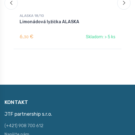
ALASKA 18/10
A
Limonádová lyžička ALASKA
L
6,
€
3
Skladom: > 5 ks
30
KONTAKT
JTF partnership s.r.o.
(+421) 908 700 612
Napíšte nám