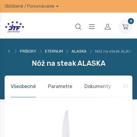
Obľúbené
/
Porovnávanie
0
PRÍBORY
ETERNUM
ALASKA
Nôž na steak ALASKA
Nôž na steak ALASKA
Všeobecné
Parametre
Dokumenty
Otázk