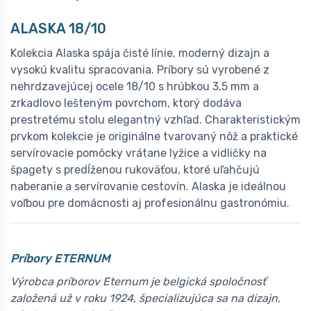
A
LASKA 18/10
Kolekcia Alaska spája čisté línie, moderný dizajn a
vysokú kvalitu spracovania. Príbory sú vyrobené z
nehrdzavejúcej ocele 18/10 s hrúbkou 3,5 mm a
zrkadlovo lešteným povrchom, ktorý dodáva
prestretému stolu elegantný vzhľad. Charakteristickým
prvkom kolekcie je originálne tvarovaný nôž a praktické
servírovacie pomôcky vrátane lyžice a vidličky na
špagety s predĺženou rukoväťou, ktoré uľahčujú
naberanie a servírovanie cestovín. Alaska je ideálnou
voľbou pre domácnosti aj profesionálnu gastronómiu.
Príbory ETERNUM
Výrobca príborov Eternum je belgická spoločnosť
založená už v roku 1924, špecializujúca sa na dizajn,