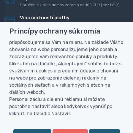
Doručenie k Vám domov zdarma od 100 EUR (bez DPH)
Viac možností platby
Rýchla online platba, bankovým prevodom alebo na
Princípy ochrany súkromia
dobierku
prispôsobujeme sa Vám na mieru. Na základe Vášho
Personalizácia
chovania na webe personalizujeme jeho obsah a
Vyrobíme Vám vlastný originálny darček
zobrazujeme Vám relevantné ponuky a produkty.
Skúsenosť
Kliknutím na tlačidlo „Akceptujem“ súhlasíte tiež s
Široký sortiment, z ktorého Vám pomôžeme vybrať
využívaním cookies a predaním údajov o chovaní
na webe pro zobrazenie cielenej reklamy na
sociálnych sieťach a v reklamných sieťach na
ďalších weboch.
Personalizáciu a cielenú reklamu si môžete
podrobne nastaviť alebo kedykoľvek vypnúť po
kliknutí na tlačidlo Nastaviť.