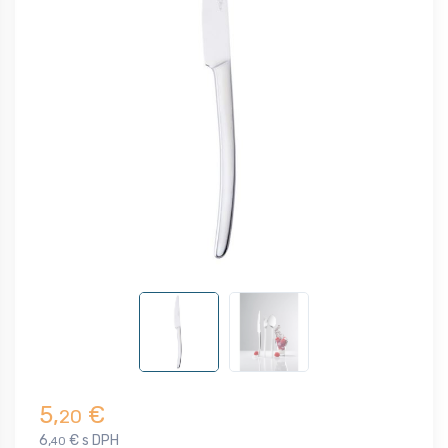
5,
€
20
6,
€ s DPH
40