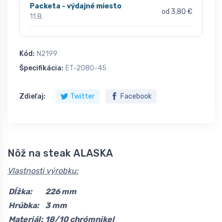
Packeta - výdajné miesto
od 3,80 €
11.8.
Kód:
N2199
Špecifikácia:
ET-2080-45
Zdieľaj:
Twitter
Facebook
Nôž na steak ALASKA
Vlastnosti výrobku:
Dĺžka:
226 mm
Hrúbka:
3 mm
Materiál:
18/10 chrómnikel