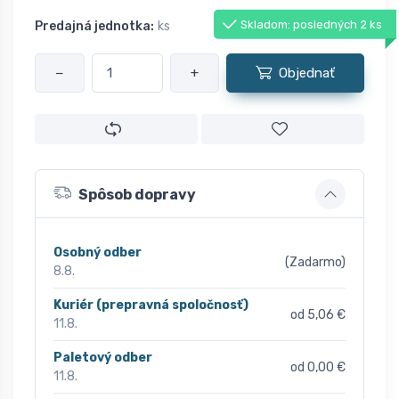
Skladom: posledných 2 ks
Predajná jednotka:
ks
−
+
Objednať
Spôsob dopravy
Osobný odber
(Zadarmo)
8.8.
Kuriér (prepravná spoločnosť)
od 5,06 €
11.8.
Paletový odber
od 0,00 €
11.8.