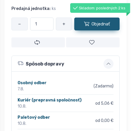
Skladom: posledných 2 ks
Predajná jednotka:
ks
−
+
Objednať
Spôsob dopravy
Osobný odber
(Zadarmo)
7.8.
Kuriér (prepravná spoločnosť)
od 5,06 €
10.8.
Paletový odber
od 0,00 €
10.8.