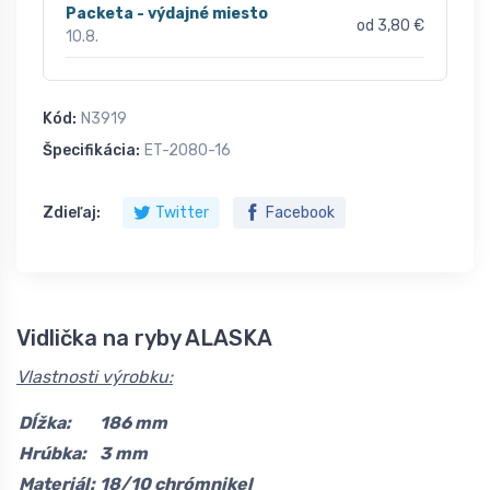
Packeta - výdajné miesto
od 3,80 €
10.8.
Kód:
N3919
Špecifikácia:
ET-2080-16
Zdieľaj:
Twitter
Facebook
Vidlička na ryby ALASKA
Vlastnosti výrobku:
Dĺžka:
186 mm
Hrúbka:
3 mm
Materiál:
18/10 chrómnikel