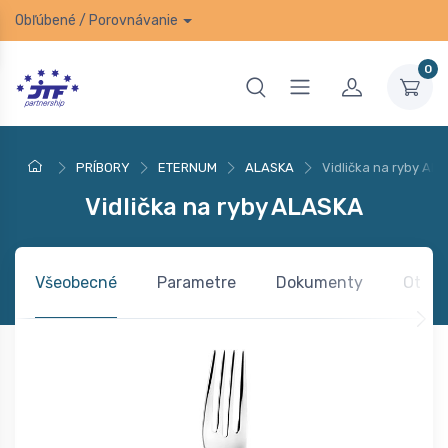
Obľúbené
/
Porovnávanie
0
PRÍBORY
ETERNUM
ALASKA
Vidlička na ryby AL
Vidlička na ryby ALASKA
Všeobecné
Parametre
Dokumenty
Otázk