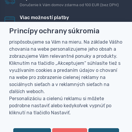
Doručenie k Vám domov zdarma od 100 EUR (bez DPH)
Viac možností platby
Rýchla online platba, bankovým prevodom alebo na
Princípy ochrany súkromia
dobierku
prispôsobujeme sa Vám na mieru. Na základe Vášho
Personalizácia
chovania na webe personalizujeme jeho obsah a
Vyrobíme Vám vlastný originálny darček
zobrazujeme Vám relevantné ponuky a produkty.
Skúsenosť
Kliknutím na tlačidlo „Akceptujem“ súhlasíte tiež s
Široký sortiment, z ktorého Vám pomôžeme vybrať
využívaním cookies a predaním údajov o chovaní
na webe pro zobrazenie cielenej reklamy na
sociálnych sieťach a v reklamných sieťach na
ďalších weboch.
Personalizáciu a cielenú reklamu si môžete
podrobne nastaviť alebo kedykoľvek vypnúť po
kliknutí na tlačidlo Nastaviť.