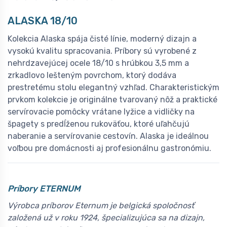
A
LASKA 18/10
Kolekcia Alaska spája čisté línie, moderný dizajn a
vysokú kvalitu spracovania. Príbory sú vyrobené z
nehrdzavejúcej ocele 18/10 s hrúbkou 3,5 mm a
zrkadlovo lešteným povrchom, ktorý dodáva
prestretému stolu elegantný vzhľad. Charakteristickým
prvkom kolekcie je originálne tvarovaný nôž a praktické
servírovacie pomôcky vrátane lyžice a vidličky na
špagety s predĺženou rukoväťou, ktoré uľahčujú
naberanie a servírovanie cestovín. Alaska je ideálnou
voľbou pre domácnosti aj profesionálnu gastronómiu.
Príbory ETERNUM
Výrobca príborov Eternum je belgická spoločnosť
založená už v roku 1924, špecializujúca sa na dizajn,