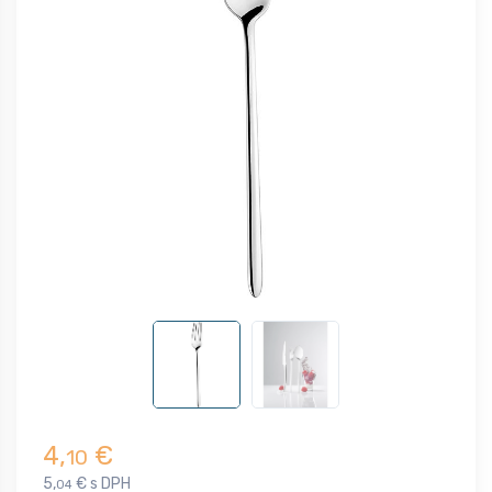
4,
€
10
5,
€ s DPH
04