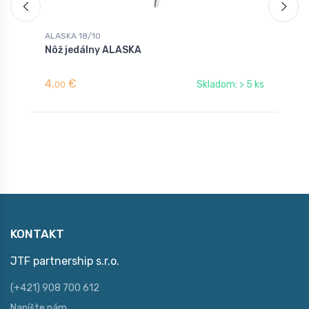
ALASKA 18/10
A
Nôž jedálny ALASKA
L
4,
€
3
Skladom: > 5 ks
00
KONTAKT
JTF partnership s.r.o.
(+421) 908 700 612
Napíšte nám