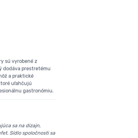
ory sú vyrobené z
rý dodáva prestretému
nôž a praktické
ktoré uľahčujú
fesionálnu gastronómiu.
júca sa na dizajn,
fet. Sídlo spoločnosti sa