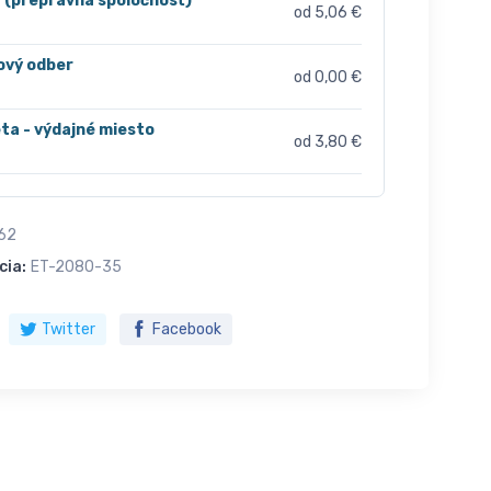
r (prepravná spoločnosť)
od 5,06 €
ový odber
od 0,00 €
ta - výdajné miesto
od 3,80 €
62
cia:
ET-2080-35
Twitter
Facebook