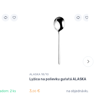
ALASKA 18/10
ALA
Lyžica na polievku guľatá ALASKA
Li
3,
€
6,
adom: 2 ks
na objednávku
00