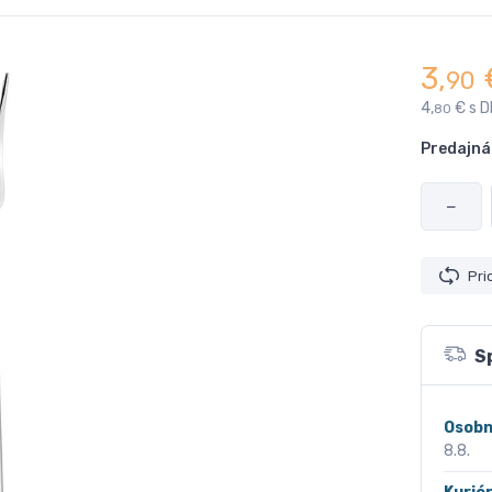
3,
90
4,
€ s 
80
Predajná
−
Pri
S
Osobn
8.8.