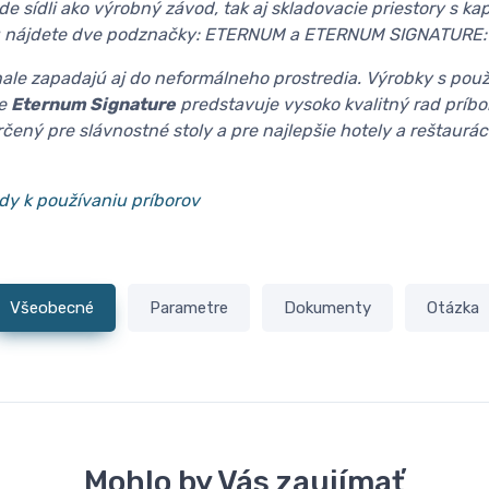
 sídli ako výrobný závod, tak aj skladovacie priestory s k
liu nájdete dve podznačky: ETERNUM a ETERNUM SIGNATURE:
ale zapadajú aj do neformálneho prostredia. Výrobky s použ
ie
Eternum Signature
predstavuje vysoko kvalitný rad príb
čený pre slávnostné stoly a pre najlepšie hotely a reštaurác
rady k používaniu príborov
Všeobecné
Parametre
Dokumenty
Otázka
Mohlo by Vás zaujímať