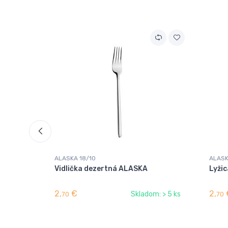
ALASKA 18/10
ALASK
Vidlička dezertná ALASKA
Lyži
2,
€
2,
Skladom: > 5 ks
70
70