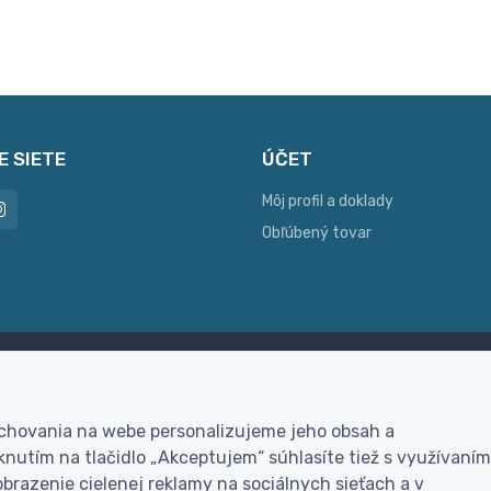
E SIETE
ÚČET
Môj profil a doklady
Obľúbený tovar
ac možností platby
Personalizácia
hla online platba, bankovým
Vyrobíme Vám vlastný ori
 chovania na webe personalizujeme jeho obsah a
vodom alebo na dobierku
darček
nutím na tlačidlo „Akceptujem“ súhlasíte tiež s využívaním
brazenie cielenej reklamy na sociálnych sieťach a v