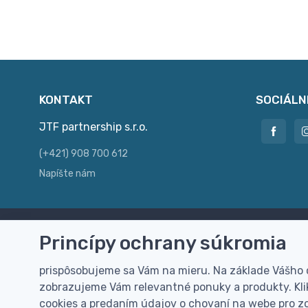
KONTAKT
SOCIÁLN
JTF partnership s.r.o.
(+421) 908 700 612
Napíšte nám
Princípy ochrany súkromia
Doprava zdarma
Vi
Doručenie k Vám domov zdarma od
Rýc
prispôsobujeme sa Vám na mieru. Na základe Vášho
100 EUR (bez DPH)
pre
zobrazujeme Vám relevantné ponuky a produkty. Klik
cookies a predaním údajov o chovaní na webe pro zo