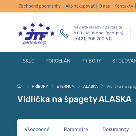
Obchodné podmienky
|
Ako nakupovať
|
O nás
|
Kontakty
Neviete si rady? Zavolajte
8.00 - 16.00 hod. (pon-pia)
(+421) 908 700 612
SKLO
PORCELÁN
PRÍBORY
STOLOVAN
PRÍBORY
ETERNUM
ALASKA
Vidlička na šp
Vidlička na špagety ALASKA
Všeobecné
Parametre
Dokumenty