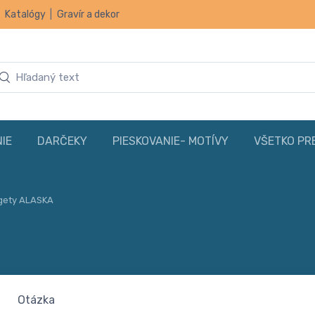
|
Katalógy
|
Gravír a dekor
IE
DARČEKY
PIESKOVANIE- MOTÍVY
VŠETKO PR
agety ALASKA
Otázka