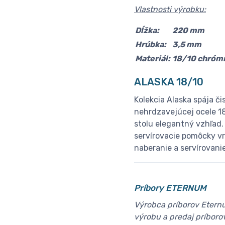
Vlastnosti výrobku:
Dĺžka:
220 mm
Hrúbka:
3,5 mm
Materiál:
18/10 chrómn
A
LASKA 18/10
Kolekcia Alaska spája či
nehrdzavejúcej ocele 1
stolu elegantný vzhľad.
servírovacie pomôcky vr
naberanie a servírovani
Príbory ETERNUM
Výrobca príborov Eternum
výrobu a predaj príborov