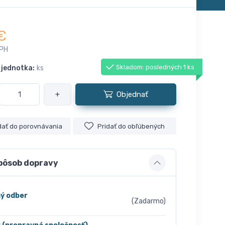
€
DPH
Skladom: posledných 1 ks
 jednotka:
ks
+
Objednať
dať do porovnávania
Pridať do obľúbených
pôsob dopravy
ý odber
(Zadarmo)