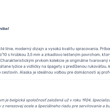
ikel
sté línie, moderný dizajn a vysokú kvalitu spracovania. Príb
8/10 s hrúbkou 3,5 mm a zrkadlovo lešteným povrchom, kto
 Charakteristickým prvkom kolekcie je originálne tvarovaný 
átane lyžice a vidličky na špagety s predĺženou rukoväťou, 
e cestovín. Alaska je ideálnou voľbou pre domácnosti aj pro
 je belgická spoločnosť založená už v roku 1924, špecializu
 z nerezovej ocele a špeciálneho riadu pre servírovanie a bu