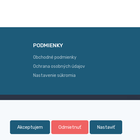
PODMIENKY
Obchodné podmienky
Ochrana osobných údajov
Nastavenie súkromia
Skúsenosť
ginálny
Široký sortiment, z ktorého Vám
pomôžeme vybrať
Akceptujem
Odmietnuť
Nastaviť