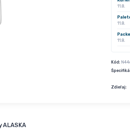
Kurié
11.8.
Palet
11.8.
Packe
11.8.
Kód:
N44
Špecifiká
Zdieľaj:
ty ALASKA