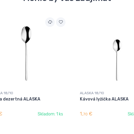
A 18/10
ALASKA 18/10
ca dezertná ALASKA
Kávová lyžička ALASKA
€
1,
€
Skladom: 1 ks
Skl
70