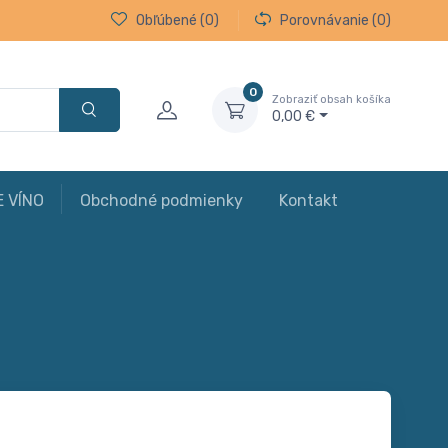
Obľúbené
(0)
Porovnávanie
(0)
0
Zobraziť obsah košíka
0,00 €
E VÍNO
Obchodné podmienky
Kontakt