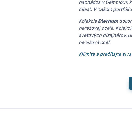
nachádza v Gembloux kde
miest. V našom portfó
Kolekcie
Eternum
dokon
nerezovej ocele. Kolekc
svetových dizajnérov, ur
nerezová oceľ.
Kliknite a prečítajte si 