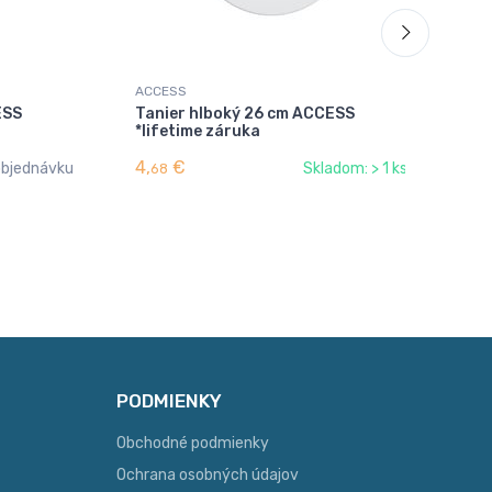
ACCESS
AC
ESS
Tanier hlboký 26 cm ACCESS
Po
*lifetime záruka
4,
€
1,
objednávku
Skladom: > 1 ks
68
8
PODMIENKY
Obchodné podmienky
Ochrana osobných údajov