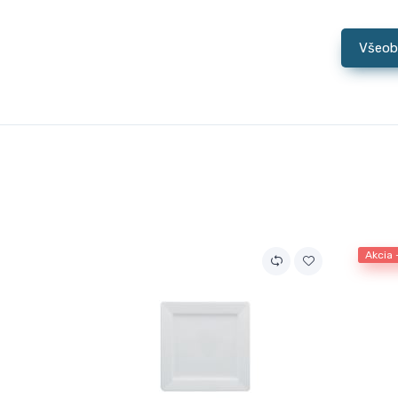
Všeob
Akcia 