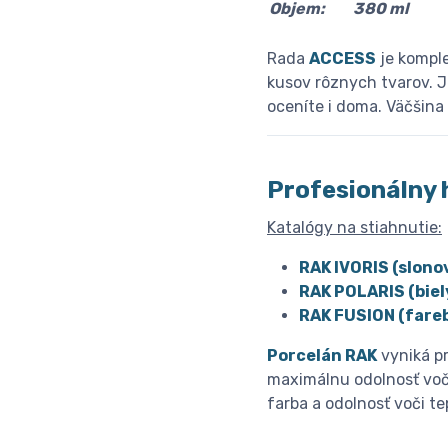
Objem:
380 ml
Rada
ACCESS
je komple
kusov rôznych tvarov. J
oceníte i doma. Väčšina
Profesionálny 
Katalógy na stiahnutie:
RAK IVORIS (slono
RAK POLARIS (biel
RAK FUSION (fareb
Porcelán RAK
vyniká pr
maximálnu odolnosť voč
farba a odolnosť voči t