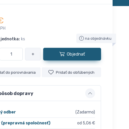
€
DPH
na objednávku
 jednotka:
ks
+
Objednať
dať do porovnávania
Pridať do obľúbených
pôsob dopravy
ý odber
(Zadarmo)
r (prepravná spoločnosť)
od 5,06 €