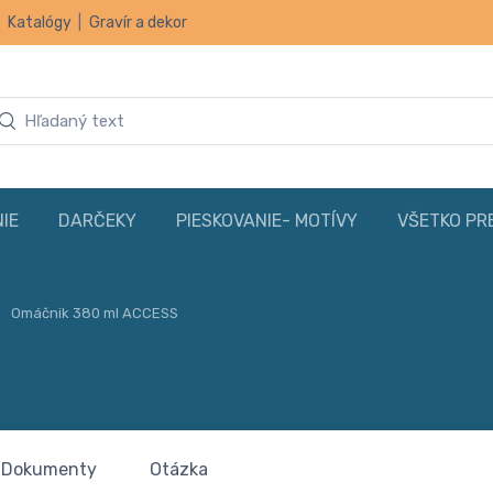
|
Katalógy
|
Gravír a dekor
IE
DARČEKY
PIESKOVANIE- MOTÍVY
VŠETKO PR
Omáčnik 380 ml ACCESS
Dokumenty
Otázka