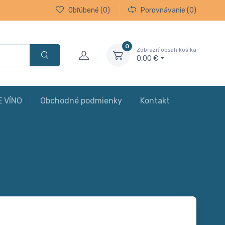
Obľúbené
(0)
Porovnávanie
(0)
0
Zobraziť obsah košíka
0,00 €
E VÍNO
Obchodné podmienky
Kontakt