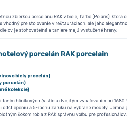
tnou zbierkou porcelánu RAK v bielej farbe (Polaris), ktorá o
e vhodný pre stolovanie v reštauráciach, ale jeho elegantn
 dielov je stohovateľná a taniere majú vystužené hrany.
hotelový porcelán
R
AK porcelain
vinovo biely procelán)
y porcelán)
né kolekcie)
idaním hliníkových častíc a dvojitým vypaľovaním pri 1680 
i odštiepeniu a 5-ročnú záruku na vybrané modely. Jemná g
eplotným šokom robia z RAK správnu voľbu pre profesionálov, 