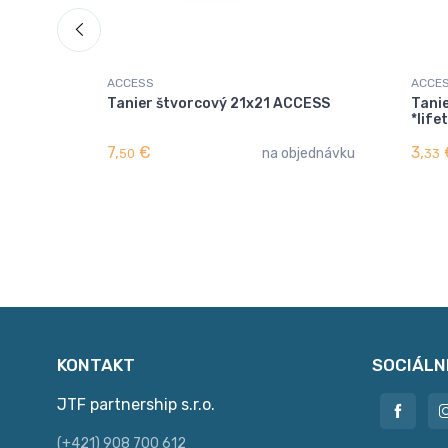
ACCESS
ACCE
Tanier štvorcový 21x21 ACCESS
Tani
*life
7,
€
3,
na objednávku
50
33
KONTAKT
SOCIÁLN
JTF partnership s.r.o.
(+421) 908 700 612