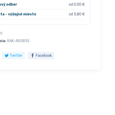
ový odber
od 0,00 €
ta - výdajné miesto
od 3,80 €
41
cia:
RAK-ASGB35
Twitter
Facebook