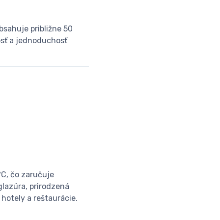
bsahuje približne 50
osť a jednoduchosť
°C, čo zaručuje
lazúra, prirodzená
hotely a reštaurácie.