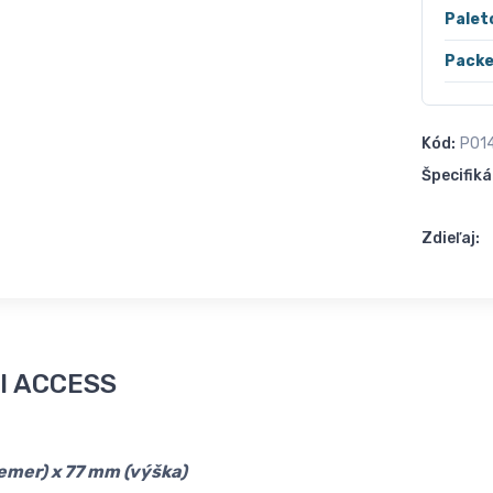
Palet
Packe
Kód:
P01
Špecifiká
Zdieľaj:
l ACCESS
emer) x 77 mm (výška)