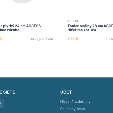
SS
ACCESS
er plytký 24 cm ACCESS
Tanier oválny 28 cm ACC
time záruka
*lifetime záruka
€
9,
€
na objednávku
na 
33
E SIETE
ÚČET
Môj profil a doklady
Obľúbený tovar