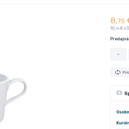
8,
75
10,
€ s 
76
Predajná
−
Pri
S
Osobn
Kurié