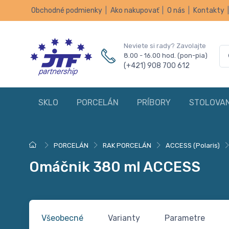
Obchodné podmienky
|
Ako nakupovať
|
O nás
|
Kontakty
Neviete si rady? Zavolajte
8.00 - 16.00 hod. (pon-pia)
(+421) 908 700 612
SKLO
PORCELÁN
PRÍBORY
STOLOVAN
PORCELÁN
RAK PORCELÁN
ACCESS (Polaris)
Omáčnik 380 ml ACCESS
Všeobecné
Varianty
Parametre